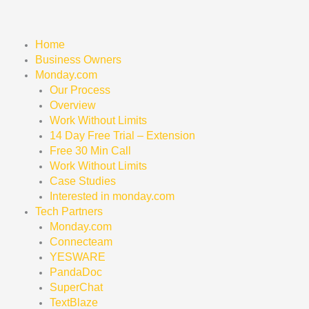
Skip
to
content
Home
Business Owners
Monday.com
Our Process
Overview
Work Without Limits
14 Day Free Trial – Extension
Free 30 Min Call
Work Without Limits
Case Studies
Interested in monday.com
Tech Partners
Monday.com
Connecteam
YESWARE
PandaDoc
SuperChat
TextBlaze