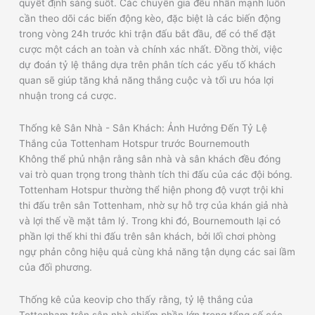
quyết định sáng suốt. Các chuyên gia đều nhấn mạnh luôn
cần theo dõi các biến động kèo, đặc biệt là các biến động
trong vòng 24h trước khi trận đấu bắt đầu, để có thể đặt
cược một cách an toàn và chính xác nhất. Đồng thời, việc
dự đoán tỷ lệ thắng dựa trên phân tích các yếu tố khách
quan sẽ giúp tăng khả năng thắng cuộc và tối ưu hóa lợi
nhuận trong cá cược.
Thống kê Sân Nhà - Sân Khách: Ảnh Hưởng Đến Tỷ Lệ
Thắng của Tottenham Hotspur trước Bournemouth
Không thể phủ nhận rằng sân nhà và sân khách đều đóng
vai trò quan trọng trong thành tích thi đấu của các đội bóng.
Tottenham Hotspur thường thể hiện phong độ vượt trội khi
thi đấu trên sân Tottenham, nhờ sự hỗ trợ của khán giả nhà
và lợi thế về mặt tâm lý. Trong khi đó, Bournemouth lại có
phần lợi thế khi thi đấu trên sân khách, bởi lối chơi phòng
ngự phản công hiệu quả cùng khả năng tận dụng các sai lầm
của đối phương.
Thống kê của keovip cho thấy rằng, tỷ lệ thắng của
Tottenham trên sân nhà chiếm phần lớn trong tổng số các