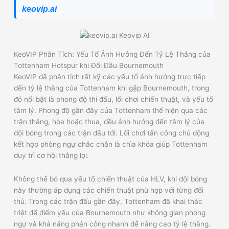
keovip.ai
KeoVIP Phân Tích: Yếu Tố Ảnh Hưởng Đến Tỷ Lệ Thắng của
Tottenham Hotspur khi Đối Đầu Bournemouth
KeoVIP đã phân tích rất kỹ các yếu tố ảnh hưởng trực tiếp
đến tỷ lệ thắng của Tottenham khi gặp Bournemouth, trong
đó nổi bật là phong độ thi đấu, lối chơi chiến thuật, và yếu tố
tâm lý. Phong độ gần đây của Tottenham thể hiện qua các
trận thắng, hòa hoặc thua, đều ảnh hưởng đến tâm lý của
đội bóng trong các trận đấu tới. Lối chơi tấn công chủ động
kết hợp phòng ngự chắc chắn là chìa khóa giúp Tottenham
duy trì cơ hội thắng lợi.
Không thể bỏ qua yếu tố chiến thuật của HLV, khi đội bóng
này thường áp dụng các chiến thuật phù hợp với từng đối
thủ. Trong các trận đấu gần đây, Tottenham đã khai thác
triệt để điểm yếu của Bournemouth như không gian phòng
ngự và khả năng phản công nhanh để nâng cao tỷ lệ thắng.