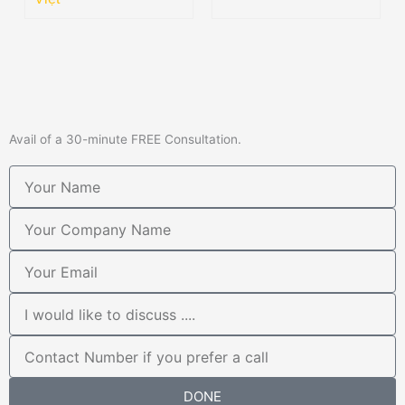
Avail of a 30-minute FREE Consultation.
Name
Your
Company
Name
Email
I
would
like
Contact
to
Number
discuss
DONE
....