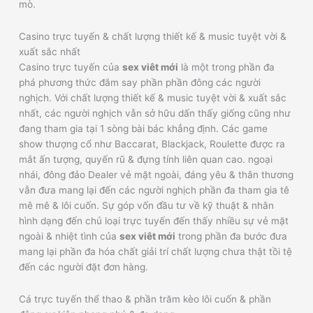
mò.
Casino trực tuyến & chất lượng thiết kế & music tuyệt vời &
xuất sắc nhất
Casino trực tuyến của
sex viêt mới
là một trong phần đa
phá phương thức đắm say phần phần đông các người
nghịch. Với chất lượng thiết kế & music tuyệt vời & xuất sắc
nhất, các người nghịch vẫn sở hữu dấn thấy giống cũng như
đang tham gia tại 1 sòng bài bác khẳng định. Các game
show thượng cổ như Baccarat, Blackjack, Roulette được ra
mắt ấn tượng, quyến rũ & đựng tính liên quan cao. ngoại
nhái, đông đảo Dealer vẻ mặt ngoài, đáng yêu & thân thương
vẫn đưa mang lại đến các người nghịch phần đa tham gia tê
mê mê & lôi cuốn. Sự góp vốn đầu tư về kỹ thuật & nhân
hình dạng đến chủ loại trực tuyến đến thấy nhiều sự vẻ mặt
ngoài & nhiệt tình của
sex viêt mới
trong phần đa bước đưa
mang lại phần đa hóa chất giải trí chất lượng chưa thật tồi tệ
đến các người đặt đơn hàng.
Cá trực tuyến thể thao & phần trăm kèo lôi cuốn & phần