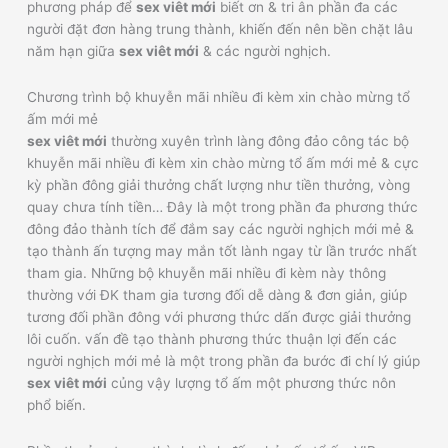
phương pháp để
sex viêt mới
biết ơn & tri ân phần đa các
người đặt đơn hàng trung thành, khiến đến nên bền chặt lâu
năm hạn giữa
sex viêt mới
& các người nghịch.
Chương trình bộ khuyễn mãi nhiều đi kèm xin chào mừng tổ
ấm mới mẻ
sex viêt mới
thường xuyên trình làng đông đảo công tác bộ
khuyễn mãi nhiều đi kèm xin chào mừng tổ ấm mới mẻ & cực
kỳ phần đông giải thưởng chất lượng như tiền thưởng, vòng
quay chưa tính tiền… Đây là một trong phần đa phương thức
đông đảo thành tích để đắm say các người nghịch mới mẻ &
tạo thành ấn tượng may mắn tốt lành ngay từ lần trước nhất
tham gia. Những bộ khuyễn mãi nhiều đi kèm này thông
thường với ĐK tham gia tương đối dễ dàng & đơn giản, giúp
tương đối phần đông với phương thức dấn được giải thưởng
lôi cuốn. vấn đề tạo thành phương thức thuận lợi đến các
người nghịch mới mẻ là một trong phần đa bước đi chí lý giúp
sex viêt mới
củng vậy lượng tổ ấm một phương thức nôn
phổ biến.