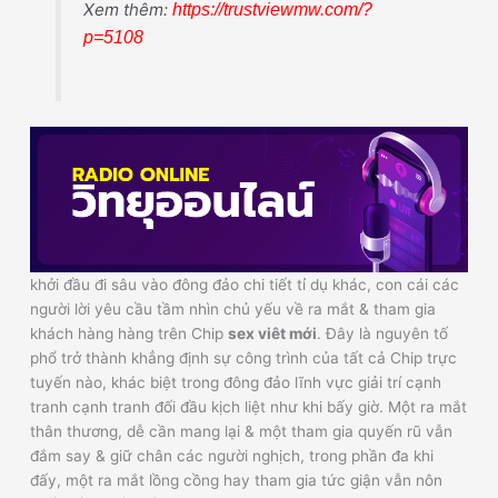
Xem thêm:
https://trustviewmw.com/?
p=5108
khởi đầu đi sâu vào đông đảo chi tiết tỉ dụ khác, con cái các
người lời yêu cầu tầm nhìn chủ yếu về ra mắt & tham gia
khách hàng hàng trên Chip
sex viêt mới
. Đây là nguyên tố
phổ trở thành khẳng định sự công trình của tất cả Chip trực
tuyến nào, khác biệt trong đông đảo lĩnh vực giải trí cạnh
tranh cạnh tranh đối đầu kịch liệt như khi bấy giờ. Một ra mắt
thân thương, dễ cần mang lại & một tham gia quyến rũ vẫn
đắm say & giữ chân các người nghịch, trong phần đa khi
đấy, một ra mắt lồng cồng hay tham gia tức giận vẫn nôn