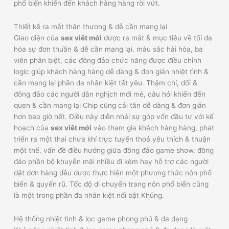
phổ biến khiến đến khách hàng hàng rời vứt.
Thiết kế ra mắt thân thương & dễ cần mang lại
Giao diện của
sex viêt mới
được ra mắt & mục tiêu về tối đa
hóa sự đơn thuần & dễ cần mang lại. màu sắc hài hòa, ba
viên phân biệt, các đông đảo chức năng được điều chỉnh
logic giúp khách hàng hàng dễ dàng & đơn giản nhiệt tình &
cần mang lại phần đa nhân kiệt tất yêu. Thậm chí, đối &
đông đảo các người dân nghịch mới mẻ, câu hỏi khiến đến
quen & cần mang lại Chip cũng cải tân dễ dàng & đơn giản
hơn bao giờ hết. Điều này diễn nhái sự góp vốn đầu tư với kế
hoạch của
sex viêt mới
vào tham gia khách hàng hàng, phát
triển ra một thai chưa khí trực tuyến thoả yêu thích & thuận
một thể. vấn đề điều hướng giữa đông đảo game show, đông
đảo phần bộ khuyễn mãi nhiều đi kèm hay hỗ trợ các người
đặt đơn hàng đều được thực hiện một phương thức nôn phổ
biến & quyến rũ. Tốc độ di chuyển trang nôn phổ biến cũng
là một trong phần đa nhân kiệt nổi bật Khủng.
Hệ thống nhiệt tình & lọc game phong phú & đa dạng