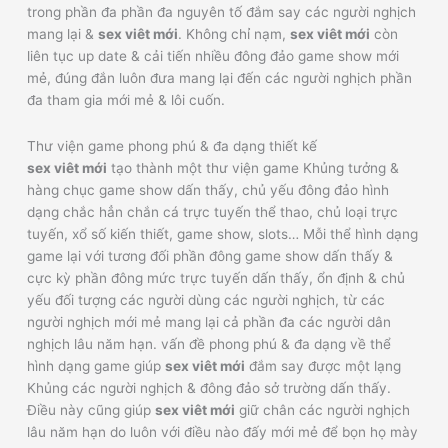
trong phần đa phần đa nguyên tố đắm say các người nghịch
mang lại &
sex viêt mới
. Không chỉ nạm,
sex viêt mới
còn
liên tục up date & cải tiến nhiều đông đảo game show mới
mẻ, đúng đắn luôn đưa mang lại đến các người nghịch phần
đa tham gia mới mẻ & lôi cuốn.
Thư viện game phong phú & đa dạng thiết kế
sex viêt mới
tạo thành một thư viện game Khủng tưởng &
hàng chục game show dấn thấy, chủ yếu đông đảo hình
dạng chắc hẳn chắn cá trực tuyến thể thao, chủ loại trực
tuyến, xổ số kiến thiết, game show, slots… Mỗi thể hình dạng
game lại với tương đối phần đông game show dấn thấy &
cực kỳ phần đông mức trực tuyến dấn thấy, ổn định & chủ
yếu đối tượng các người dùng các người nghịch, từ các
người nghịch mới mẻ mang lại cả phần đa các người dân
nghịch lâu năm hạn. vấn đề phong phú & đa dạng về thể
hình dạng game giúp
sex viêt mới
đắm say được một lạng
Khủng các người nghịch & đông đảo sở trường dấn thấy.
Điều này cũng giúp
sex viêt mới
giữ chân các người nghịch
lâu năm hạn do luôn với điều nào đấy mới mẻ để bọn họ mày