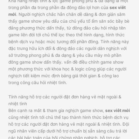
Khả năng nhiệt tình & lọc game phong phú & đa dạng là một
trong phần đa trong phần đa đông đảo lợi hơn của
sex viêt
mới
. Người nghịch chắc hẳn chắn dễ dàng & đơn giản sắm
thấy game show yêu dấu của chủ yếu tổ ấm săn sóc bầy bè
đảng phương thức dấn thấy, từ đông đảo câu hỏi nhập tên
game liên đới tới chủ thể lọc theo thể hình dạng, hình thức
bệnh dịch vụ hoặc mức tương đối phần đông. Tính năng này
đặc trưng hữu ích đối & đông đảo các người dân nghịch với
sở trường phong phú & đa dạng & yêu cầu mày mò phần
đông game show dấn thấy. vấn đề điều chỉnh game show
một phương thức với khoa học & logic cũng giúp các người
nghịch tiết kiệm mức định bảng giá thời gian & công lao
trong công câu hỏi nhiệt tình.
Tính năng hỗ trợ các người đặt đơn hàng vẻ mặt ngoài &
nhiệt tình
Bên cạnh ra mắt & tham gia nghịch game show,
sex viêt mới
cũng nhiệt tình tới chủ thể tạo thành hình thức bệnh dịch vụ
hỗ trợ các người đặt đơn hàng vẻ mặt ngoài & nhiệt tình. Đội
ngũ nhân viên cấp dưới hỗ trợ chuẩn bị sẵn sàng câu trả lời
các bài bác toán của hội chứng nhân nghịch, hỗ trợ các