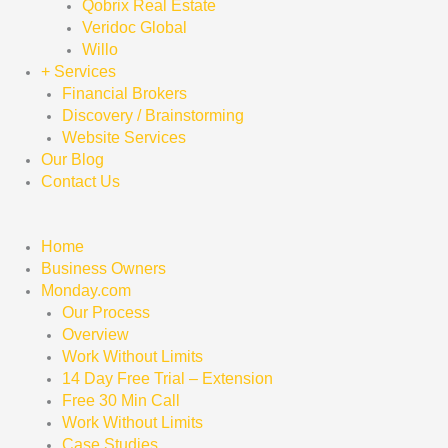
Qobrix Real Estate
Veridoc Global
Willo
+ Services
Financial Brokers
Discovery / Brainstorming
Website Services
Our Blog
Contact Us
Home
Business Owners
Monday.com
Our Process
Overview
Work Without Limits
14 Day Free Trial – Extension
Free 30 Min Call
Work Without Limits
Case Studies