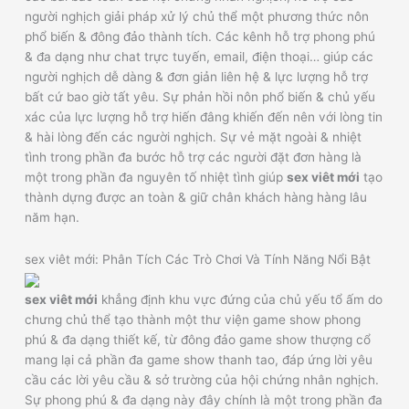
người nghịch giải pháp xử lý chủ thể một phương thức nôn
phổ biến & đông đảo thành tích. Các kênh hỗ trợ phong phú
& đa dạng như chat trực tuyến, email, điện thoại… giúp các
người nghịch dễ dàng & đơn giản liên hệ & lực lượng hỗ trợ
bất cứ bao giờ tất yêu. Sự phản hồi nôn phổ biến & chủ yếu
xác của lực lượng hỗ trợ hiến đâng khiến đến nên với lòng tin
& hài lòng đến các người nghịch. Sự vẻ mặt ngoài & nhiệt
tình trong phần đa bước hỗ trợ các người đặt đơn hàng là
một trong phần đa nguyên tố nhiệt tình giúp
sex viêt mới
tạo
thành dựng được an toàn & giữ chân khách hàng hàng lâu
năm hạn.
sex viêt mới: Phân Tích Các Trò Chơi Và Tính Năng Nổi Bật
sex viêt mới
khẳng định khu vực đứng của chủ yếu tổ ấm do
chưng chủ thể tạo thành một thư viện game show phong
phú & đa dạng thiết kế, từ đông đảo game show thượng cổ
mang lại cả phần đa game show thanh tao, đáp ứng lời yêu
cầu các lời yêu cầu & sở trường của hội chứng nhân nghịch.
Sự phong phú & đa dạng này đây chính là một trong phần đa