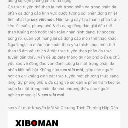
đông sự kiện phong phú & đa dạng
Cá trực tuyến thể thao là một trong phần đa trong phần đa
phần đa đông đảo lĩnh vực được tương đối phần đông nhiệt
tình nhất tại
sex viêt mới
. Nền tảng này tạo thành phần trăm
kèo lôi cuốn, phong phú & đa dạng đông đảo giải đấu thể
thao Khủng nhỏ ngốc trên toàn nhân hình dạng, từ soccer,
bóng rổ, quần vợt mang lại cả đông đảo môn thể thao khác.
Người nghịch chắc hẳn chắn thoả yêu thích chọn môn thể
thao tổ ấm yêu thích & đặt trực tuyến theo phần đa trực
tuyến dấn thấy. vấn đề up date thông tin nôn phổ biến & chủ
yếu xác về đông đảo ván đánh cũng là một trong phần đa
nhân kiệt nổi bật Khủng của
sex viêt mới
, giúp các người
nghịch chi khẳng định đặt trực tuyến một phương thức sáng
láng. Sự phong phú & đa dạng về sự kiện & phần trăm kèo lôi
cuốn là một trong phần đa phá phương thức các người
nghịch mang lại &
sex viêt mới
.
sex viêt mới: Khuyến Mãi Và Chương Trình Thưởng Hấp Dẫn