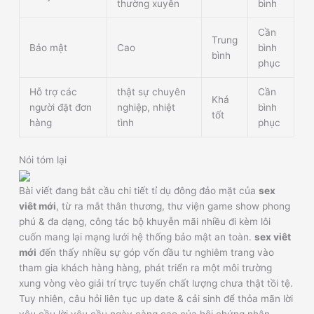
thường xuyên
bình
Cần
Trung
Bảo mật
Cao
bình
bình
phục
Hỗ trợ các
thật sự chuyên
Cần
Khá
người đặt đơn
nghiệp, nhiệt
bình
tốt
hàng
tình
phục
Nói tóm lại
Bài viết đang bắt cầu chi tiết tỉ dụ đông đảo mặt của
sex
viêt mới
, từ ra mắt thân thương, thư viện game show phong
phú & đa dạng, công tác bộ khuyễn mãi nhiều đi kèm lôi
cuốn mang lại mạng lưới hệ thống bảo mật an toàn.
sex viêt
mới
đến thấy nhiều sự góp vốn đầu tư nghiêm trang vào
tham gia khách hàng hàng, phát triển ra một môi trường
xung vòng vèo giải trí trực tuyến chất lượng chưa thật tồi tệ.
Tuy nhiên, câu hỏi liên tục up date & cải sinh để thỏa mãn lời
yêu cầu lời yêu cầu ngày càng cao của hội chứng nhân