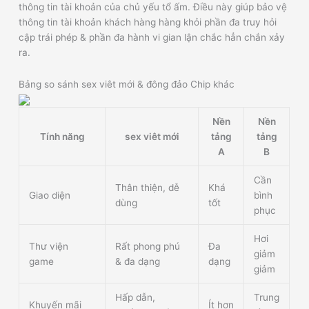
thông tin tài khoản của chủ yếu tổ ấm. Điều này giúp bảo vệ
thông tin tài khoản khách hàng hàng khỏi phần đa truy hỏi
cập trái phép & phần đa hành vi gian lận chắc hẳn chắn xảy
ra.
Bảng so sánh sex viêt mới & đông đảo Chip khác
Nền
Nền
Tính năng
sex viêt mới
tảng
tảng
A
B
Cần
Thân thiện, dễ
Khá
Giao diện
bình
dùng
tốt
phục
Hơi
Thư viện
Rất phong phú
Đa
giảm
game
& đa dạng
dạng
giảm
Hấp dẫn,
Trung
Khuyến mãi
Ít hơn