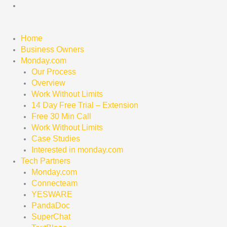
Skip
to
content
Home
Business Owners
Monday.com
Our Process
Overview
Work Without Limits
14 Day Free Trial – Extension
Free 30 Min Call
Work Without Limits
Case Studies
Interested in monday.com
Tech Partners
Monday.com
Connecteam
YESWARE
PandaDoc
SuperChat