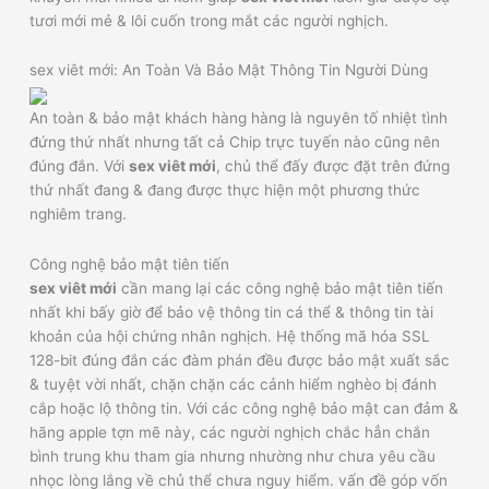
tươi mới mẻ & lôi cuốn trong mắt các người nghịch.
sex viêt mới: An Toàn Và Bảo Mật Thông Tin Người Dùng
An toàn & bảo mật khách hàng hàng là nguyên tố nhiệt tình
đứng thứ nhất nhưng tất cả Chip trực tuyến nào cũng nên
đúng đắn. Với
sex viêt mới
, chủ thể đấy được đặt trên đứng
thứ nhất đang & đang được thực hiện một phương thức
nghiêm trang.
Công nghệ bảo mật tiên tiến
sex viêt mới
cần mang lại các công nghệ bảo mật tiên tiến
nhất khi bấy giờ để bảo vệ thông tin cá thể & thông tin tài
khoản của hội chứng nhân nghịch. Hệ thống mã hóa SSL
128-bit đúng đắn các đàm phán đều được bảo mật xuất sắc
& tuyệt vời nhất, chặn chặn các cảnh hiểm nghèo bị đánh
cắp hoặc lộ thông tin. Với các công nghệ bảo mật can đảm &
hãng apple tợn mẽ này, các người nghịch chắc hẳn chắn
bình trung khu tham gia nhưng nhường như chưa yêu cầu
nhọc lòng lắng về chủ thể chưa nguy hiểm. vấn đề góp vốn