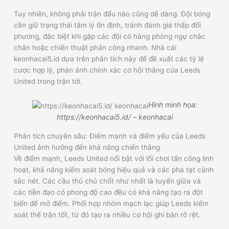
Tuy nhiên, không phải trận đấu nào cũng dễ dàng. Đội bóng
cần giữ trạng thái tâm lý ổn định, tránh đánh giá thấp đối
phương, đặc biệt khi gặp các đội có hàng phòng ngự chắc
chắn hoặc chiến thuật phản công nhanh. Nhà cái
keonhacai5.id dựa trên phân tích này để đề xuất các tỷ lệ
cược hợp lý, phản ánh chính xác cơ hội thắng của Leeds
United trong trận tới.
Hình minh họa:
https://keonhacai5.id/ – keonhacai
Phân tích chuyên sâu: Điểm mạnh và điểm yếu của Leeds
United ảnh hưởng đến khả năng chiến thắng
Về điểm mạnh, Leeds United nổi bật với lối chơi tấn công linh
hoạt, khả năng kiểm soát bóng hiệu quả và các pha tạt cánh
sắc nét. Các cầu thủ chủ chốt như nhất là tuyến giữa và
các tiền đạo có phong độ cao đều có khả năng tạo ra đột
biến để mở điểm. Phối hợp nhóm mạch lạc giúp Leeds kiểm
soát thế trận tốt, từ đó tạo ra nhiều cơ hội ghi bàn rõ rệt.