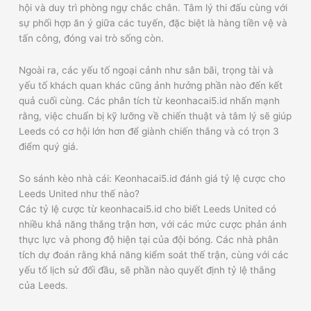
hội và duy trì phòng ngự chắc chắn. Tâm lý thi đấu cùng với
sự phối hợp ăn ý giữa các tuyến, đặc biệt là hàng tiền vệ và
tấn công, đóng vai trò sống còn.
Ngoài ra, các yếu tố ngoại cảnh như sân bãi, trọng tài và
yếu tố khách quan khác cũng ảnh hưởng phần nào đến kết
quả cuối cùng. Các phân tích từ keonhacai5.id nhấn mạnh
rằng, việc chuẩn bị kỹ lưỡng về chiến thuật và tâm lý sẽ giúp
Leeds có cơ hội lớn hơn để giành chiến thắng và có trọn 3
điểm quý giá.
So sánh kèo nhà cái: Keonhacai5.id đánh giá tỷ lệ cược cho
Leeds United như thế nào?
Các tỷ lệ cược từ keonhacai5.id cho biết Leeds United có
nhiều khả năng thắng trận hơn, với các mức cược phản ánh
thực lực và phong độ hiện tại của đội bóng. Các nhà phân
tích dự đoán rằng khả năng kiểm soát thế trận, cùng với các
yếu tố lịch sử đối đầu, sẽ phần nào quyết định tỷ lệ thắng
của Leeds.