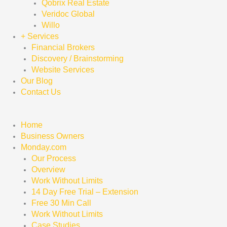
Qobrix Real Estate
Veridoc Global
Willo
+ Services
Financial Brokers
Discovery / Brainstorming
Website Services
Our Blog
Contact Us
Home
Business Owners
Monday.com
Our Process
Overview
Work Without Limits
14 Day Free Trial – Extension
Free 30 Min Call
Work Without Limits
Case Studies