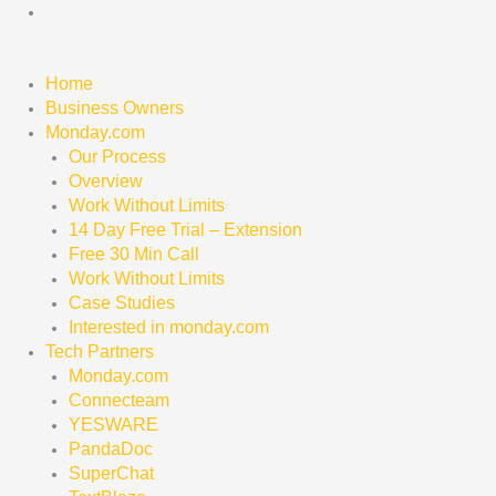
Skip
to
content
Home
Business Owners
Monday.com
Our Process
Overview
Work Without Limits
14 Day Free Trial – Extension
Free 30 Min Call
Work Without Limits
Case Studies
Interested in monday.com
Tech Partners
Monday.com
Connecteam
YESWARE
PandaDoc
SuperChat