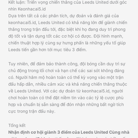
Kết luận: Triển vọng chiến thắng của Leeds United dưới góc
nhìn Keonhacai5.id
Dựa trên tất cả các phân tích, dự đoán và đánh giá của
keonhacai5.id, Leeds United có khả năng lớn để giành chiến
thắng trong trận đấu tới, đặc biệt khi họ đang duy trì phong
độ tốt và tận dụng tốt các cơ hội có được. Đội hình mạnh,
chiến thuật hợp lý cùng sự hưng phấn là những yếu tố giúp
Leeds tiến gần hơn tới mục tiêu 3 điểm.
Tuy nhiên, để đảm bảo thành công, đội bóng cần duy trì sự
chủ động trong lối chơi và hạn chế các sai sót không đáng
có. Người hâm mộ hoàn toàn có thể kỳ vọng vào một trận
đấu hấp dẫn, nhiều cảm xúc và khả năng chiến thắng thuộc
về Leeds United. Với các dự đoán từ keonhacai5.id, người
chơi hoàn toàn có thể đặt niềm tin vào các tỷ lệ cược phù
hợp và chuẩn bị sẵn sàng để đón nhận những bất ngờ tích
cực trong trận đấu này.
Tổng kết
Nhận định cơ hội giành 3 điểm của Leeds United Cùng nhà