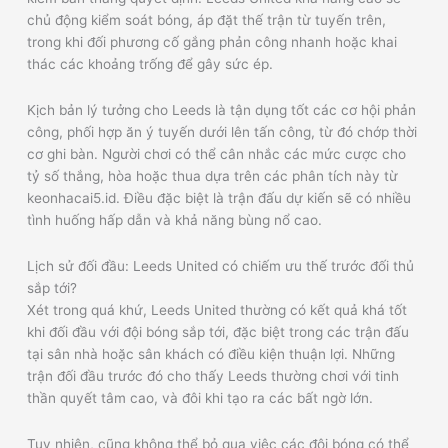
chủ động kiểm soát bóng, áp đặt thế trận từ tuyến trên,
trong khi đối phương cố gắng phản công nhanh hoặc khai
thác các khoảng trống để gây sức ép.
Kịch bản lý tưởng cho Leeds là tận dụng tốt các cơ hội phản
công, phối hợp ăn ý tuyến dưới lên tấn công, từ đó chớp thời
cơ ghi bàn. Người chơi có thể cân nhắc các mức cược cho
tỷ số thắng, hòa hoặc thua dựa trên các phân tích này từ
keonhacai5.id. Điều đặc biệt là trận đấu dự kiến sẽ có nhiều
tình huống hấp dẫn và khả năng bùng nổ cao.
Lịch sử đối đầu: Leeds United có chiếm ưu thế trước đối thủ
sắp tới?
Xét trong quá khứ, Leeds United thường có kết quả khá tốt
khi đối đầu với đội bóng sắp tới, đặc biệt trong các trận đấu
tại sân nhà hoặc sân khách có điều kiện thuận lợi. Những
trận đối đầu trước đó cho thấy Leeds thường chơi với tinh
thần quyết tâm cao, và đôi khi tạo ra các bất ngờ lớn.
Tuy nhiên, cũng không thể bỏ qua việc các đội bóng có thể