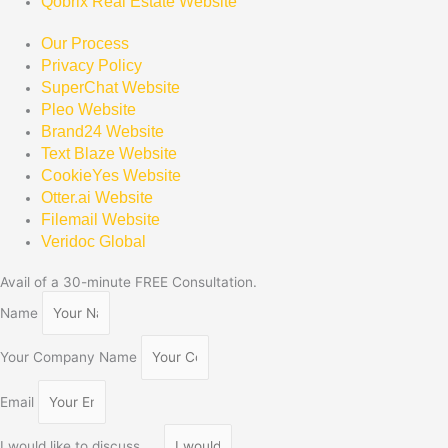
Qobrix Real Estate Website
Our Process
Privacy Policy
SuperChat Website
Pleo Website
Brand24 Website
Text Blaze Website
CookieYes Website
Otter.ai Website
Filemail Website
Veridoc Global
Avail of a 30-minute FREE Consultation.
Name
Your Company Name
Email
I would like to discuss ....