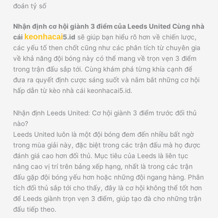
đoán tỷ số
Nhận định cơ hội giành 3 điểm của Leeds United Cùng nhà
keonhacai
cái
5.id
sẽ giúp bạn hiểu rõ hơn về chiến lược,
các yếu tố then chốt cũng như các phân tích từ chuyên gia
về khả năng đội bóng này có thể mang về trọn vẹn 3 điểm
trong trận đấu sắp tới. Cùng khám phá từng khía cạnh để
đưa ra quyết định cược sáng suốt và nắm bắt những cơ hội
hấp dẫn từ kèo nhà cái keonhacai5.id.
Nhận định Leeds United: Cơ hội giành 3 điểm trước đối thủ
nào?
Leeds United luôn là một đội bóng đem đến nhiều bất ngờ
trong mùa giải này, đặc biệt trong các trận đấu mà họ được
đánh giá cao hơn đối thủ. Mục tiêu của Leeds là liên tục
nâng cao vị trí trên bảng xếp hạng, nhất là trong các trận
đấu gặp đội bóng yếu hơn hoặc những đội ngang hàng. Phân
tích đối thủ sắp tới cho thấy, đây là cơ hội không thể tốt hơn
để Leeds giành trọn vẹn 3 điểm, giúp tạo đà cho những trận
đấu tiếp theo.