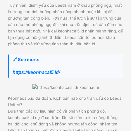
Tuy nhiên, điểm yếu của Leeds nằm ở khâu phòng ngự, nhất
là trong các tình huống phản công nhanh hoặc khi bị đối
phương tấn công biên. Hơn nữa, thể lực và sự tập trung của
các cầu thủ phòng ngự đôi khi chưa ổn định, dễ dẫn đến các
bàn thua bất ngờ. Nhà cái keonhacai5.id nhấn mạnh rằng, để
tận dụng cơ hội giành 3 điểm, Leeds cần tối ưu hóa khâu
phòng thủ và giữ vững tinh thần thi đấu bền bỉ.
🔗 See more:
https://keonhacai5.id/
Keonhacai5.id dự đoán: Kịch bản nào cho trận đấu có Leeds
United?
Dựa trên các dữ liệu hiện có và phân tích phong độ,
keonhacai5.id dự đoán trận đấu sẽ diễn ra khá căng thẳng,
hai đội chơi chủ động và không ngừng tấn công, nhằm tìm
kiếm bàn thắng quyết định. Leeds United khả năng cao sẽ