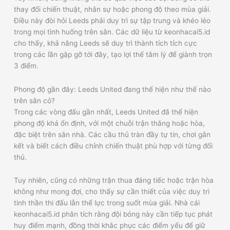
thay đổi chiến thuật, nhân sự hoặc phong độ theo mùa giải.
Điều này đòi hỏi Leeds phải duy trì sự tập trung và khéo léo
trong mọi tình huống trên sân. Các dữ liệu từ keonhacai5.id
cho thấy, khả năng Leeds sẽ duy trì thành tích tích cực
trong các lần gặp gỡ tới đây, tạo lợi thế tâm lý để giành trọn
3 điểm.
Phong độ gần đây: Leeds United đang thể hiện như thế nào
trên sân cỏ?
Trong các vòng đấu gần nhất, Leeds United đã thể hiện
phong độ khá ổn định, với một chuỗi trận thắng hoặc hòa,
đặc biệt trên sân nhà. Các cầu thủ tràn đầy tự tin, chơi gắn
kết và biết cách điều chỉnh chiến thuật phù hợp với từng đối
thủ.
Tuy nhiên, cũng có những trận thua đáng tiếc hoặc trận hòa
không như mong đợi, cho thấy sự cần thiết của việc duy trì
tinh thần thi đấu lẫn thể lực trong suốt mùa giải. Nhà cái
keonhacai5.id phân tích rằng đội bóng này cần tiếp tục phát
huy điểm mạnh, đồng thời khắc phục các điểm yếu để giữ