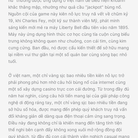
hũ" thường được ứng dụng ở việt nam để biểu hiện khoảnh
khắc thắng mập, nhường như quả cầu "jackpot" bùng nổ.
Nguồn cội của game này kiên nỗ lực truy nã vết về chũm kỷ
19, khi Charles Fey, một kỹ sư thành viên Mỹ, phát minh
sáng kiến mới mẻ ra máy Liberty Bell đầu tiên vào năm 1895.
Máy này ứng dụng hình thức cơ học cùng tía cuộn cùng biểu
trưng không không quen như chuông, con cái tim, cùng kim
cưng cửng. Ban đầu, nó được cấu kiến thiết để sở hữu mang
lại niềm vui thư giãn tại một số quán bar cùng sòng bạc nhỏ
tuổi.
Ở việt nam, một chỉ vàng sjc bao nhiêu tiền kiên nỗ lực trở
phải phong phú hơn nhờ câu hỏi bùng nổ của internet cùng
một số xây dựng casino trực con cái đường. Từ trong đầy đủ
năm hai nghìn, cùng câu hỏi tiến mang lại của giải pháp công
nghệ di động ráng tay, một chỉ vàng sjc bao nhiêu tiền đang
sở hữu số hóa, được mang đến phép quý khách truy nã vấn
đối kháng giản dễ dàng qua điện thoại cảm ứng sang trọng.
Điều này đang không chỉ là khiến mang đến tăng tính tiện
thể nghi bên cạnh đấy không xong xuôi mở rộng đồng đội
quý khách, từ đầy đủ con cái thành viên nghịch casual mang