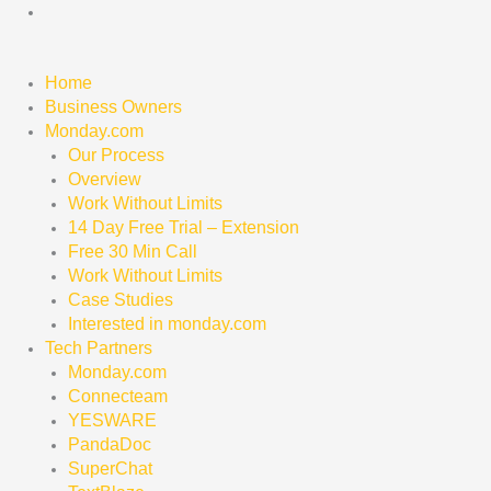
Skip
to
content
Home
Business Owners
Monday.com
Our Process
Overview
Work Without Limits
14 Day Free Trial – Extension
Free 30 Min Call
Work Without Limits
Case Studies
Interested in monday.com
Tech Partners
Monday.com
Connecteam
YESWARE
PandaDoc
SuperChat