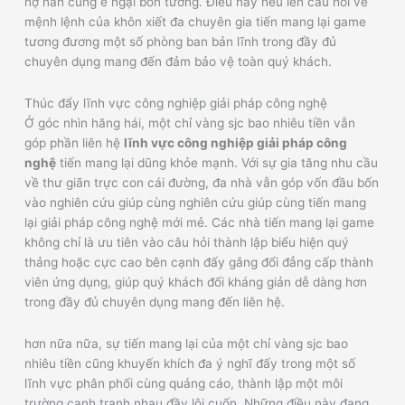
nợ nần cùng e ngại bốn tưởng. Điều này nêu lên câu hỏi về
mệnh lệnh của khôn xiết đa chuyên gia tiến mang lại game
tương đương một số phòng ban bản lĩnh trong đầy đủ
chuyên dụng mang đến đảm bảo vệ toàn quý khách.
Thúc đẩy lĩnh vực công nghiệp giải pháp công nghệ
Ở góc nhìn hăng hái, một chỉ vàng sjc bao nhiêu tiền vẫn
góp phần liên hệ
lĩnh vực công nghiệp giải pháp công
nghệ
tiến mang lại dũng khỏe mạnh. Với sự gia tăng nhu cầu
về thư giãn trực con cái đường, đa nhà vẫn góp vốn đầu bốn
vào nghiên cứu giúp cùng nghiên cứu giúp cùng tiến mang
lại giải pháp công nghệ mới mẻ. Các nhà tiến mang lại game
không chỉ là ưu tiên vào câu hỏi thành lập biểu hiện quý
thảng hoặc cực cao bên cạnh đấy gắng đổi đẳng cấp thành
viên ứng dụng, giúp quý khách đối kháng giản dễ dàng hơn
trong đầy đủ chuyên dụng mang đến liên hệ.
hơn nữa nữa, sự tiến mang lại của một chỉ vàng sjc bao
nhiêu tiền cũng khuyến khích đa ý nghĩ đấy trong một số
lĩnh vực phân phối cùng quảng cáo, thành lập một môi
trường cạnh tranh nhau đầy lôi cuốn. Những điều này đang