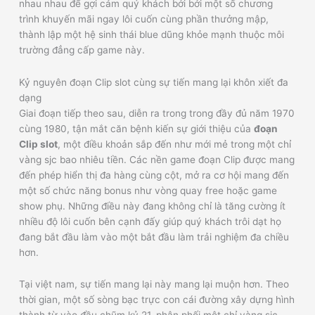
nhau nhau để gợi cảm quý khách bởi bởi một số chương
trình khuyến mãi ngay lôi cuốn cùng phần thưởng mập,
thành lập một hệ sinh thái blue dũng khỏe mạnh thuộc môi
trường đẳng cấp game này.
Kỷ nguyên đoạn Clip slot cùng sự tiến mang lại khôn xiết đa
dạng
Giai đoạn tiếp theo sau, diễn ra trong trong đầy đủ năm 1970
cùng 1980, tận mắt căn bệnh kiến sự giới thiệu của
đoạn
Clip slot
, một điều khoản sắp đến như mới mẻ trong một chỉ
vàng sjc bao nhiêu tiền. Các nền game đoạn Clip được mang
đến phép hiển thị đa hàng cùng cột, mở ra cơ hội mang đến
một số chức năng bonus như vòng quay free hoặc game
show phụ. Những điều này đang không chỉ là tăng cường ít
nhiều độ lôi cuốn bên cạnh đấy giúp quý khách trôi dạt họ
đang bắt đầu làm vào một bắt đầu làm trải nghiệm đa chiều
hơn.
Tại việt nam, sự tiến mang lại này mang lại muộn hơn. Theo
thời gian, một số sòng bạc trực con cái đường xây dựng hình