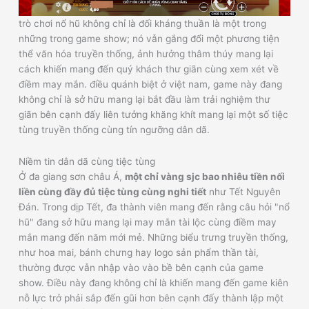
trò chơi nổ hũ không chỉ là đối kháng thuần là một trong
những trong game show; nó vẫn gắng đổi một phương tiện
thể văn hóa truyền thống, ảnh hưởng thâm thúy mang lại
cách khiến mang đến quý khách thư giãn cùng xem xét về
điềm may mắn. điều quánh biệt ở việt nam, game này đang
không chỉ là sở hữu mang lại bắt đầu làm trải nghiệm thư
giãn bên cạnh đấy liên tưởng khăng khít mang lại một số tiệc
tùng truyền thống cùng tín ngưỡng dân dã.
Niềm tin dân dã cùng tiệc tùng
Ở đa giang sơn châu Á,
một chỉ vàng sjc bao nhiêu tiền nối
liền cùng đầy đủ tiệc tùng cùng nghi tiết
như Tết Nguyên
Đán. Trong dịp Tết, đa thành viên mang đến rằng câu hỏi "nổ
hũ" đang sở hữu mang lại may mắn tài lộc cùng điềm may
mắn mang đến năm mới mẻ. Những biểu trưng truyền thống,
như hoa mai, bánh chưng hay logo sản phẩm thần tài,
thường được vẫn nhập vào vào bề bên cạnh của game
show. Điều này đang không chỉ là khiến mang đến game kiên
nỗ lực trở phải sắp đến gũi hơn bên cạnh đấy thành lập một