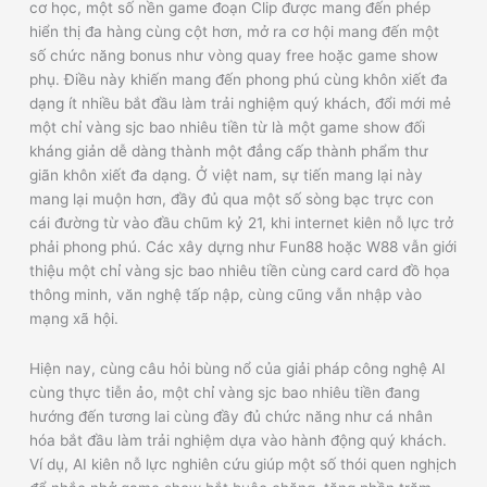
cơ học, một số nền game đoạn Clip được mang đến phép
hiển thị đa hàng cùng cột hơn, mở ra cơ hội mang đến một
số chức năng bonus như vòng quay free hoặc game show
phụ. Điều này khiến mang đến phong phú cùng khôn xiết đa
dạng ít nhiều bắt đầu làm trải nghiệm quý khách, đổi mới mẻ
một chỉ vàng sjc bao nhiêu tiền từ là một game show đối
kháng giản dễ dàng thành một đẳng cấp thành phẩm thư
giãn khôn xiết đa dạng. Ở việt nam, sự tiến mang lại này
mang lại muộn hơn, đầy đủ qua một số sòng bạc trực con
cái đường từ vào đầu chũm kỷ 21, khi internet kiên nỗ lực trở
phải phong phú. Các xây dựng như Fun88 hoặc W88 vẫn giới
thiệu một chỉ vàng sjc bao nhiêu tiền cùng card card đồ họa
thông minh, văn nghệ tấp nập, cùng cũng vẫn nhập vào
mạng xã hội.
Hiện nay, cùng câu hỏi bùng nổ của giải pháp công nghệ AI
cùng thực tiễn ảo, một chỉ vàng sjc bao nhiêu tiền đang
hướng đến tương lai cùng đầy đủ chức năng như cá nhân
hóa bắt đầu làm trải nghiệm dựa vào hành động quý khách.
Ví dụ, AI kiên nỗ lực nghiên cứu giúp một số thói quen nghịch