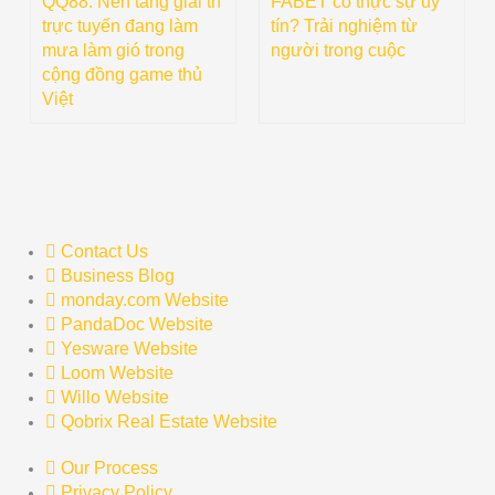
QQ88: Nền tảng giải trí
FABET có thực sự uy
trực tuyến đang làm
tín? Trải nghiệm từ
mưa làm gió trong
người trong cuộc
cộng đồng game thủ
Việt
Contact Us
Business Blog
monday.com Website
PandaDoc Website
Yesware Website
Loom Website
Willo Website
Qobrix Real Estate Website
Our Process
Privacy Policy