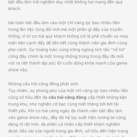
bắt đầu làm trải nghiệm duy nhất không hai mang đến quý
khách.
bài toán bắt đầu làm vào một chỉ vàng sjc bao nhiêu tiền
trong lần tiệc tùng đổi mới mẻ một phần gì đấy của truyền
thống, vì trí cơ mà quý khách không chỉ là phê chuẩn sự may
mắn bên cạnh đấy để liên kết cùng thành viên gia đình cùng
phe cánh. Sự hoảng loàn cùng trông ngóng tích tắc "nổ hũ"
cũng đây chính là một trong những trong trong đầy đủ mỗi
vứt ra tiết thành lập sức lôi cuốn dũng khỏe mạnh của game
show này.
Những câu hỏi cộng đồng phát sinh
Tuy nhiên, sự phong phú của một chỉ vàng sjc bao nhiêu tiền
cũng sở hữu đến đa
câu hỏi cộng đồng
cấp thiết không bận
trung khu, như nghiện cờ bạc cùng mất thăng bởi bởi tài
thiết yếu. Khi cơ mà càng ngày đa thành viên bắt đầu làm
vào game show này, đầy đủ hệ lụy xuất hiện tương lai cũng
đang rõ rệt hơn. đa phần cá nhân cấp thiết khám nghiệm
được tiêu xài của người trong gia đình, sở hữu đến hiện trạng