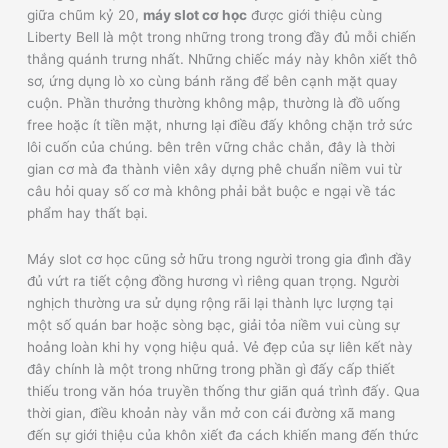
giữa chũm kỷ 20,
máy slot cơ học
được giới thiệu cùng
Liberty Bell là một trong những trong trong đầy đủ mỗi chiến
thắng quánh trưng nhất. Những chiếc máy này khôn xiết thô
sơ, ứng dụng lò xo cùng bánh răng để bên cạnh mặt quay
cuộn. Phần thưởng thường không mập, thường là đồ uống
free hoặc ít tiền mặt, nhưng lại điều đấy không chặn trở sức
lôi cuốn của chúng. bên trên vững chắc chắn, đây là thời
gian cơ mà đa thành viên xây dựng phê chuẩn niềm vui từ
câu hỏi quay số cơ mà không phải bắt buộc e ngại về tác
phẩm hay thất bại.
Máy slot cơ học cũng sở hữu trong người trong gia đình đầy
đủ vứt ra tiết cộng đồng hương vì riêng quan trọng. Người
nghịch thường ưa sử dụng rộng rãi lại thành lực lượng tại
một số quán bar hoặc sòng bạc, giải tỏa niềm vui cùng sự
hoảng loàn khi hy vọng hiệu quả. Vẻ đẹp của sự liên kết này
đây chính là một trong những trong phần gì đấy cấp thiết
thiếu trong văn hóa truyền thống thư giãn quá trình đấy. Qua
thời gian, điều khoản này vẫn mở con cái đường xã mang
đến sự giới thiệu của khôn xiết đa cách khiến mang đến thức