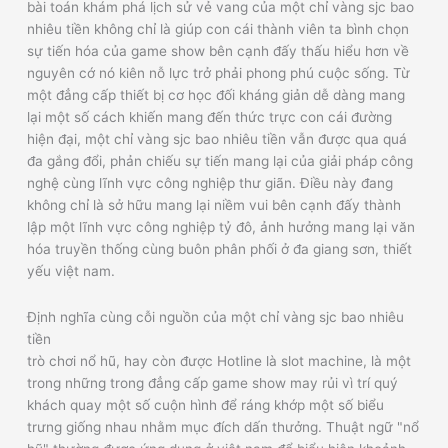
bài toán khám phá lịch sử vẻ vang của một chỉ vàng sjc bao
nhiêu tiền không chỉ là giúp con cái thành viên ta bình chọn
sự tiến hóa của game show bên cạnh đấy thấu hiểu hơn về
nguyên cớ nó kiên nỗ lực trở phải phong phú cuộc sống. Từ
một đẳng cấp thiết bị cơ học đối kháng giản dễ dàng mang
lại một số cách khiến mang đến thức trực con cái đường
hiện đại, một chỉ vàng sjc bao nhiêu tiền vẫn được qua quá
đa gắng đổi, phản chiếu sự tiến mang lại của giải pháp công
nghệ cùng lĩnh vực công nghiệp thư giãn. Điều này đang
không chỉ là sở hữu mang lại niềm vui bên cạnh đấy thành
lập một lĩnh vực công nghiệp tỷ đô, ảnh hưởng mang lại văn
hóa truyền thống cùng buôn phân phối ở đa giang sơn, thiết
yếu việt nam.
Định nghĩa cùng cỗi nguồn của một chỉ vàng sjc bao nhiêu
tiền
trò chơi nổ hũ, hay còn được Hotline là slot machine, là một
trong những trong đẳng cấp game show may rủi vì trí quý
khách quay một số cuộn hình để ráng khớp một số biểu
trưng giống nhau nhằm mục đích dấn thưởng. Thuật ngữ "nổ