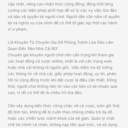
cập nhật, nâng cao nhận thức cộng đồng, đồng thời tăng
cường các biện pháp phối hợp để xử lý các vụ việc lừa đảo
và bảo vệ quyền lợi người chơi. Người dân cần nắm rõ quyền
lợi và nghĩa vụ của mình để có thể tố giác kịp thời các hành
vi vi phạm.
Lời Khuyên Từ Chuyên Gia Để Phòng Tránh Lừa Đảo Liên
Quan Đến 'Kèo Nhà Cái BG'
Chuyên gia khuyên người chơi nên cẩn trọng khi tham gia
các hoạt động cá cược online, nhất là với các trang web
hoặc nhà cái không rõ nguồn gốc. Việc kiểm tra kỹ lưỡng
các thông tin về nhà cái, giấy phép hoạt động, uy tín, phản
hồi từ cộng đồng trước khi đặt cược là điều cần thiết. Đồng
thời, người chơi không nên tin vào các kèo có lợi nhuận quá
cao, vì rất có thể đó là chiêu trò lừa đảo.
Cần xây dựng kiến thức vững chắc về cá cược, luôn giữ thái
độ tỉnh táo, không để bị cuốn theo những chiêu trò dụ dỗ
hoặc các chiến lược mánh khoé của kẻ gian. Quản lý chặt
chẽ tài chính cá nhân, không nạp tiền quá mức, và sử dụng