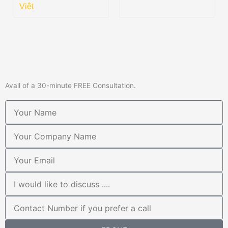
Việt
Avail of a 30-minute FREE Consultation.
Name
Your
Company
Name
Email
I
would
like
Contact
to
Number
discuss