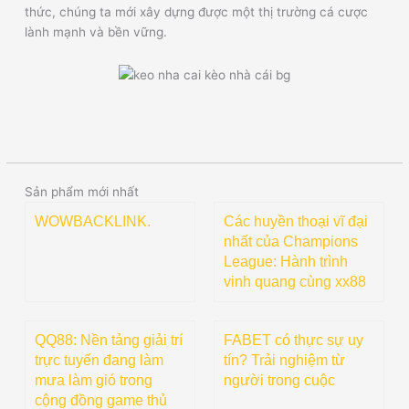
thức, chúng ta mới xây dựng được một thị trường cá cược
lành mạnh và bền vững.
Sản phẩm mới nhất
WOWBACKLINK.
Các huyền thoại vĩ đại
nhất của Champions
League: Hành trình
vinh quang cùng xx88
QQ88: Nền tảng giải trí
FABET có thực sự uy
trực tuyến đang làm
tín? Trải nghiệm từ
mưa làm gió trong
người trong cuộc
cộng đồng game thủ