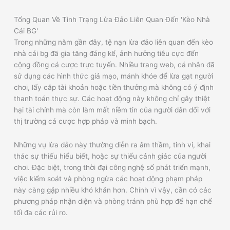
Tổng Quan Về Tình Trạng Lừa Đảo Liên Quan Đến 'Kèo Nhà
Cái BG'
Trong những năm gần đây, tệ nạn lừa đảo liên quan đến kèo
nhà cái bg đã gia tăng đáng kể, ảnh hưởng tiêu cực đến
cộng đồng cá cược trực tuyến. Nhiều trang web, cá nhân đã
sử dụng các hình thức giả mạo, mánh khóe để lừa gạt người
chơi, lấy cắp tài khoản hoặc tiền thưởng mà không có ý định
thanh toán thực sự. Các hoạt động này không chỉ gây thiệt
hại tài chính mà còn làm mất niềm tin của người dân đối với
thị trường cá cược hợp pháp và minh bạch.
Những vụ lừa đảo này thường diễn ra âm thầm, tinh vi, khai
thác sự thiếu hiểu biết, hoặc sự thiếu cảnh giác của người
chơi. Đặc biệt, trong thời đại công nghệ số phát triển mạnh,
việc kiểm soát và phòng ngừa các hoạt động phạm pháp
này càng gặp nhiều khó khăn hơn. Chính vì vậy, cần có các
phương pháp nhận diện và phòng tránh phù hợp để hạn chế
tối đa các rủi ro.