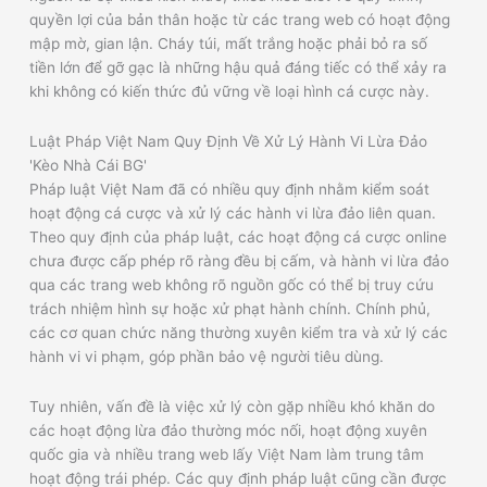
quyền lợi của bản thân hoặc từ các trang web có hoạt động
mập mờ, gian lận. Cháy túi, mất trắng hoặc phải bỏ ra số
tiền lớn để gỡ gạc là những hậu quả đáng tiếc có thể xảy ra
khi không có kiến thức đủ vững về loại hình cá cược này.
Luật Pháp Việt Nam Quy Định Về Xử Lý Hành Vi Lừa Đảo
'Kèo Nhà Cái BG'
Pháp luật Việt Nam đã có nhiều quy định nhằm kiểm soát
hoạt động cá cược và xử lý các hành vi lừa đảo liên quan.
Theo quy định của pháp luật, các hoạt động cá cược online
chưa được cấp phép rõ ràng đều bị cấm, và hành vi lừa đảo
qua các trang web không rõ nguồn gốc có thể bị truy cứu
trách nhiệm hình sự hoặc xử phạt hành chính. Chính phủ,
các cơ quan chức năng thường xuyên kiểm tra và xử lý các
hành vi vi phạm, góp phần bảo vệ người tiêu dùng.
Tuy nhiên, vấn đề là việc xử lý còn gặp nhiều khó khăn do
các hoạt động lừa đảo thường móc nối, hoạt động xuyên
quốc gia và nhiều trang web lấy Việt Nam làm trung tâm
hoạt động trái phép. Các quy định pháp luật cũng cần được