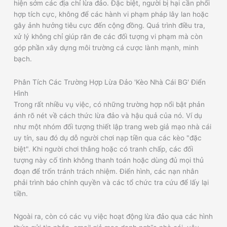
hiện sớm các địa chỉ lừa đảo. Đặc biệt, người bị hại cần phối
hợp tích cực, không để các hành vi phạm pháp lây lan hoặc
gây ảnh hưởng tiêu cực đến cộng đồng. Quá trình điều tra,
xử lý không chỉ giúp răn đe các đối tượng vi phạm mà còn
góp phần xây dựng môi trường cá cược lành mạnh, minh
bạch.
Phân Tích Các Trường Hợp Lừa Đảo 'Kèo Nhà Cái BG' Điển
Hình
Trong rất nhiều vụ việc, có những trường hợp nổi bật phản
ánh rõ nét về cách thức lừa đảo và hậu quả của nó. Ví dụ
như một nhóm đối tượng thiết lập trang web giả mạo nhà cái
uy tín, sau đó dụ dỗ người chơi nạp tiền qua các kèo "đặc
biệt". Khi người chơi thắng hoặc có tranh chấp, các đối
tượng này cố tình không thanh toán hoặc dùng đủ mọi thủ
đoạn để trốn tránh trách nhiệm. Điển hình, các nạn nhân
phải trình báo chính quyền và các tổ chức tra cứu để lấy lại
tiền.
Ngoài ra, còn có các vụ việc hoạt động lừa đảo qua các hình