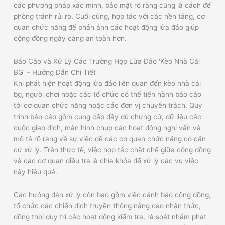
các phương pháp xác minh, bảo mật rõ ràng cũng là cách để
phòng tránh rủi ro. Cuối cùng, hợp tác với các nền tảng, cơ
quan chức năng để phản ánh các hoạt động lừa đảo giúp
cộng đồng ngày càng an toàn hơn.
Báo Cáo và Xử Lý Các Trường Hợp Lừa Đảo 'Kèo Nhà Cái
BG' – Hướng Dẫn Chi Tiết
Khi phát hiện hoạt động lừa đảo liên quan đến kèo nhà cái
bg, người chơi hoặc các tổ chức có thể tiến hành báo cáo
tới cơ quan chức năng hoặc các đơn vị chuyên trách. Quy
trình báo cáo gồm cung cấp đầy đủ chứng cứ, dữ liệu các
cuộc giao dịch, màn hình chụp các hoạt động nghi vấn và
mô tả rõ ràng về sự việc để các cơ quan chức năng có căn
cứ xử lý. Trên thực tế, việc hợp tác chặt chẽ giữa cộng đồng
và các cơ quan điều tra là chìa khóa để xử lý các vụ việc
này hiệu quả.
Các hướng dẫn xử lý còn bao gồm việc cảnh báo cộng đồng,
tổ chức các chiến dịch truyền thông nâng cao nhận thức,
đồng thời duy trì các hoạt động kiểm tra, rà soát nhằm phát