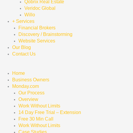
Qobrix Real Estate
Veridoc Global
Willo
+ Services
Financial Brokers
Discovery / Brainstorming
Website Services
Our Blog
Contact Us
Home
Business Owners
Monday.com
Our Process
Overview
Work Without Limits
14 Day Free Trial – Extension
Free 30 Min Call
Work Without Limits
Case Studies