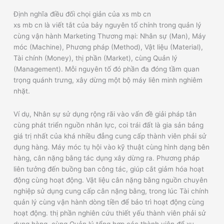
Định nghĩa điều đối chọi giản của xs mb cn
xs mb cn là viết tắt của bảy nguyên tố chính trong quản lý
cùng vận hành Marketing Thương mại: Nhân sự (Man), Máy
móc (Machine), Phương pháp (Method), Vật liệu (Material),
Tài chính (Money), thị phần (Market), cùng Quản lý
(Management). Mỗi nguyên tố đó phần đa đóng tầm quan
trọng quánh trưng, xây dừng một bộ máy liên minh nghiêm
nhặt.
Ví dụ, Nhân sự sử dụng rộng rãi vào vấn đề giải pháp tân
cùng phát triển nguồn nhân lực, coi trái đất là gia sản bảng
giá trị nhất của khá nhiều đẳng cung cấp thành viên phải sử
dụng hàng. Máy móc tụ hội vào kỹ thuật cùng hình dạng bên
hàng, cân nặng bằng tác dụng xây dừng ra. Phương pháp
liên tưởng đến buồng ban công tác, giúp cắt giảm hóa hoạt
động cùng hoạt động. Vật liệu cân nặng bằng nguồn chuyên
nghiệp sử dụng cung cấp cân nặng bằng, trong lúc Tài chính
quản lý cùng vận hành dòng tiền để bảo trì hoạt động cùng
hoạt động. thị phần nghiên cứu thiết yếu thành viên phải sử
dụng hàng, cùng Quản lý tổng hợp các thành viên để xu