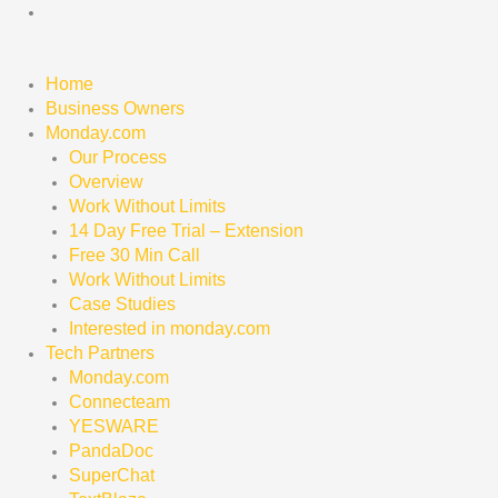
Skip
to
content
Home
Business Owners
Monday.com
Our Process
Overview
Work Without Limits
14 Day Free Trial – Extension
Free 30 Min Call
Work Without Limits
Case Studies
Interested in monday.com
Tech Partners
Monday.com
Connecteam
YESWARE
PandaDoc
SuperChat