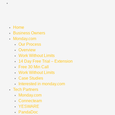
Skip
to
content
Home
Business Owners
Monday.com
Our Process
Overview
Work Without Limits
14 Day Free Trial – Extension
Free 30 Min Call
Work Without Limits
Case Studies
Interested in monday.com
Tech Partners
Monday.com
Connecteam
YESWARE
PandaDoc