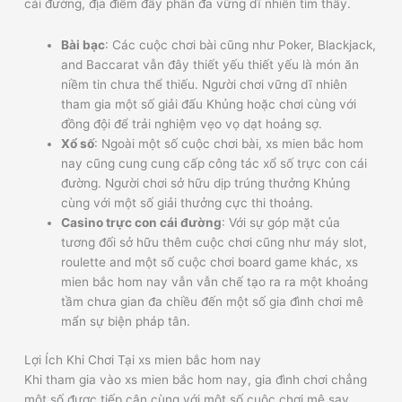
cái đường, địa điểm đây phần đa vững dĩ nhiên tìm thấy.
Bài bạc
: Các cuộc chơi bài cũng như Poker, Blackjack,
and Baccarat vẫn đây thiết yếu thiết yếu là món ăn
niềm tin chưa thể thiếu. Người chơi vững dĩ nhiên
tham gia một số giải đấu Khủng hoặc chơi cùng với
đồng đội để trải nghiệm vẹo vọ dạt hoảng sợ.
Xổ số
: Ngoài một số cuộc chơi bài, xs mien bắc hom
nay cũng cung cung cấp công tác xổ số trực con cái
đường. Người chơi sở hữu dịp trúng thưởng Khủng
cùng với một số giải thưởng cực thi thoảng.
Casino trực con cái đường
: Với sự góp mặt của
tương đối sở hữu thêm cuộc chơi cũng như máy slot,
roulette and một số cuộc chơi board game khác, xs
mien bắc hom nay vẫn vẫn chế tạo ra ra một khoảng
tầm chưa gian đa chiều đến một số gia đình chơi mê
mẩn sự biện pháp tân.
Lợi Ích Khi Chơi Tại xs mien bắc hom nay
Khi tham gia vào xs mien bắc hom nay, gia đình chơi chẳng
một số được tiếp cận cùng với một số cuộc chơi mê say