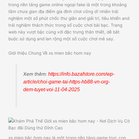
trong nền tảng game online ngoại fake là một trong khoảng
tầm chưa gian địa điểm gia đình chơi vững dĩ nhiên trải
nghiệm một số phút chốc thư giãn and giải trí, tiêu khiển and
trải nghiệm thách thức trong số cuộc chơi bài bạc. Trang
web này vượt bậc cùng với đặc trưng thân thiết, dễ bắt
buộc sử dụng and lan rộng một số cuộc chơi mê say.
Giới thiệu Chung Về xs mien bắc hom nay
Xem thêm:
https://info.bazafstore.com/wp-
article/choi-game-tai-https-hb88-vn-org-
dem-tuyet-voi-11-04-2025
xs mien bắc hom nay là một trong nền tảng game trực con