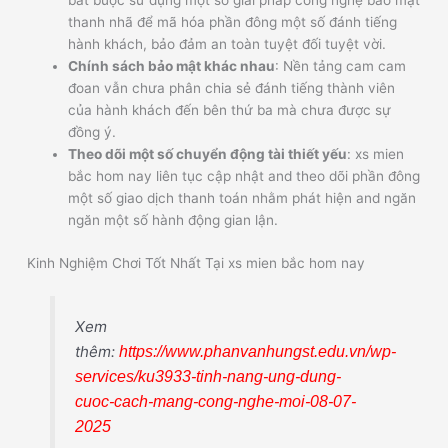
bắt buộc sử dụng một số giải pháp công nghệ bảo mật
thanh nhã để mã hóa phần đông một số đánh tiếng
hành khách, bảo đảm an toàn tuyệt đối tuyệt vời.
Chính sách bảo mật khác nhau
: Nền tảng cam cam
đoan vẫn chưa phân chia sẻ đánh tiếng thành viên
của hành khách đến bên thứ ba mà chưa được sự
đồng ý.
Theo dõi một số chuyển động tài thiết yếu
: xs mien
bắc hom nay liên tục cập nhật and theo dõi phần đông
một số giao dịch thanh toán nhằm phát hiện and ngăn
ngăn một số hành động gian lận.
Kinh Nghiệm Chơi Tốt Nhất Tại xs mien bắc hom nay
Xem
thêm:
https://www.phanvanhungst.edu.vn/wp-
services/ku3933-tinh-nang-ung-dung-
cuoc-cach-mang-cong-nghe-moi-08-07-
2025