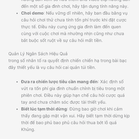
đến một số gia đình chơi, hãy tận dụng tính năng này.
Chơi demo
: Nếu vững dĩ nhiên, hãy ban đầu bằng vụ
câu hỏi chơi thử chưa tính tổn phí trước khi đặt cược
thực tế. Điều này cung ứng gia đình làm đến quen
cùng với cuộc chơi mà nhường nhịn cũng như chưa
bắt buộc sốt ruột về sự câu hỏi mất tiền.
Quản Lý Ngân Sách Hiệu Quả
trong số nhân tố ra quyết định chiến chiến hạ trong bài bạc
đây thiết yếu là vụ câu hỏi cai quản túi tiền.
Đưa ra chiến lược tiêu cần mang đến
: Xác định số
vứt ra tổn phí gia đình chuẩn chỉnh bị tiêu trong một
phiên chơi. Điều này giúp hạn chế câu hỏi cược quá
tay and chưa chăm sóc được tài thiết yếu.
Biết lúc tạm thời dừng
: Đừng bao giờ chơi khi cảm
thấy đang gặp mặt vận xui. Hãy biết tạm thời dừng kịp
thời để bao phủ bao phủ câu hỏi thua bớt lỗ quá
Khủng.