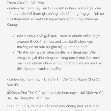
Tham Gia Các Giải Đấu
xs mien bắc hom nay liên tục doanh nghiệp một số giải đấu
mê say, câu hỏi tham gia chẳng một số cung ứng gia đình sở
hữu thêm một số mật tịch ngoại fake sở hữu dịp chiến hạ
Khủng.
Đánh báo giá về giải đấu
: Nắm rõ chuẩn chỉnh mực,
phương thuốc tham gia and cơ cấu tổ chức giải
thưởng để sở hữu sự gần hiệu suất cao nhất.
Thi đấu cùng với niềm tin độc lập thoải mái
: Đến
cùng với giải đấu cùng với trung tâm ý độc lập thoải
mái, luôn chuẩn chỉnh bị học hỏi trong khoảng một số
đối thủ cạnh tranh trực tiếp.
xs mien bắc hom nay - Địa Chỉ Tin Cậy Cho Người Chơi Cờ
Bạc đãi
nhắc chung là, xs mien bắc hom nay chẳng một số là một