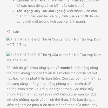
Cam Kết Tham Gia:
Thành viên nên cam kết chơi đầy
đủ các hoạt động và sự kiện của câu lạc bộ.
Tôn Trọng Quy Tắc Câu Lạc Bộ:
Mỗi thành viên cần
tuân thủ các quy tắc và quy định của
xsmbt6
để xây
dựng một môi trường tích cực và lành mạnh.
Kết luận
Bài viết đã giới thiệu tổng quan về
xsmbt6
, một cộng đồng
thể thao không chỉ đơn thuần là sân chơi mà còn là nơi kết
nối, học hỏi và phát triển bản thân. Qua các bộ môn thể thao
đa dạng cùng những hoạt động phong phú,
xsmbt6
đã
chứng minh được vai trò quan trọng trong việc thúc đẩy
phong trào thể thao và tạo ra một không gian gắn bó, đoàn
kết cho những người yêu thích thể thao. Nếu bạn đang tìm
kiếm một nơi để phát triển đam mê thể thao của mình, hãy