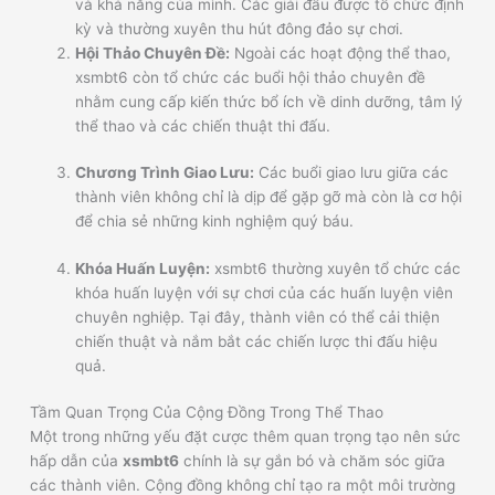
và khả năng của mình. Các giải đấu được tổ chức định
kỳ và thường xuyên thu hút đông đảo sự chơi.
Hội Thảo Chuyên Đề:
Ngoài các hoạt động thể thao,
xsmbt6 còn tổ chức các buổi hội thảo chuyên đề
nhằm cung cấp kiến thức bổ ích về dinh dưỡng, tâm lý
thể thao và các chiến thuật thi đấu.
Chương Trình Giao Lưu:
Các buổi giao lưu giữa các
thành viên không chỉ là dịp để gặp gỡ mà còn là cơ hội
để chia sẻ những kinh nghiệm quý báu.
Khóa Huấn Luyện:
xsmbt6 thường xuyên tổ chức các
khóa huấn luyện với sự chơi của các huấn luyện viên
chuyên nghiệp. Tại đây, thành viên có thể cải thiện
chiến thuật và nắm bắt các chiến lược thi đấu hiệu
quả.
Tầm Quan Trọng Của Cộng Đồng Trong Thể Thao
Một trong những yếu đặt cược thêm quan trọng tạo nên sức
hấp dẫn của
xsmbt6
chính là sự gắn bó và chăm sóc giữa
các thành viên. Cộng đồng không chỉ tạo ra một môi trường