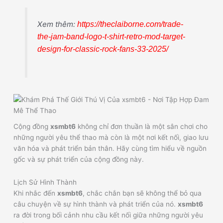
Xem thêm:
https://theclaiborne.com/trade-
the-jam-band-logo-t-shirt-retro-mod-target-
design-for-classic-rock-fans-33-2025/
Cộng đồng
xsmbt6
không chỉ đơn thuần là một sân chơi cho
những người yêu thể thao mà còn là một nơi kết nối, giao lưu
văn hóa và phát triển bản thân. Hãy cùng tìm hiểu về nguồn
gốc và sự phát triển của cộng đồng này.
Lịch Sử Hình Thành
Khi nhắc đến
xsmbt6
, chắc chắn bạn sẽ không thể bỏ qua
câu chuyện về sự hình thành và phát triển của nó.
xsmbt6
ra đời trong bối cảnh nhu cầu kết nối giữa những người yêu