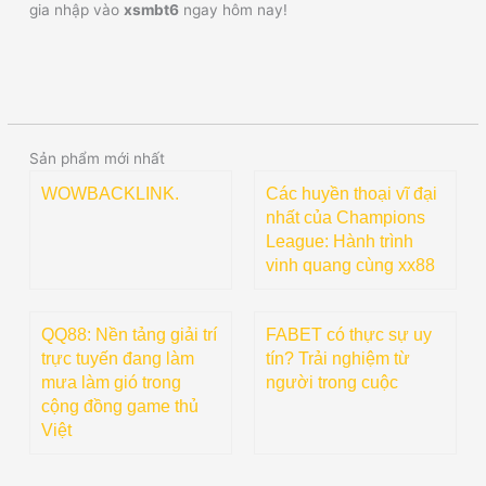
gia nhập vào
xsmbt6
ngay hôm nay!
Sản phẩm mới nhất
WOWBACKLINK.
Các huyền thoại vĩ đại
nhất của Champions
League: Hành trình
vinh quang cùng xx88
QQ88: Nền tảng giải trí
FABET có thực sự uy
trực tuyến đang làm
tín? Trải nghiệm từ
mưa làm gió trong
người trong cuộc
cộng đồng game thủ
Việt