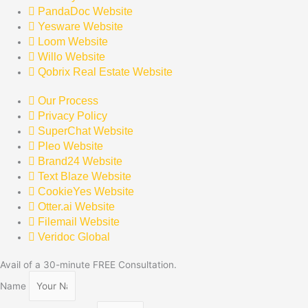
PandaDoc Website
Yesware Website
Loom Website
Willo Website
Qobrix Real Estate Website
Our Process
Privacy Policy
SuperChat Website
Pleo Website
Brand24 Website
Text Blaze Website
CookieYes Website
Otter.ai Website
Filemail Website
Veridoc Global
Avail of a 30-minute FREE Consultation.
Name