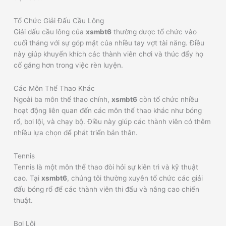
Tổ Chức Giải Đấu Cầu Lông
Giải đấu cầu lông của
xsmbt6
thường được tổ chức vào
cuối tháng với sự góp mặt của nhiều tay vợt tài năng. Điều
này giúp khuyến khích các thành viên chơi và thúc đẩy họ
cố gắng hơn trong việc rèn luyện.
Các Môn Thể Thao Khác
Ngoài ba môn thể thao chính,
xsmbt6
còn tổ chức nhiều
hoạt động liên quan đến các môn thể thao khác như bóng
rổ, bơi lội, và chạy bộ. Điều này giúp các thành viên có thêm
nhiều lựa chọn để phát triển bản thân.
Tennis
Tennis là một môn thể thao đòi hỏi sự kiên trì và kỹ thuật
cao. Tại
xsmbt6
, chúng tôi thường xuyên tổ chức các giải
đấu bóng rổ để các thành viên thi đấu và nâng cao chiến
thuật.
Bơi Lội