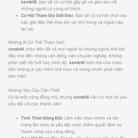
xsmbt6
, bạn sẽ có cơ hội gặp gỡ và giao lưu với
những người có cùng sở thích.
Cơ Hội Tham Gia Giải Đấu:
Bạn sẽ có cơ hội chơi vào
các giải đấu thể thao lớn và nhỏ trong và ngoài câu
lạc bộ.
Những Ai Có Thể Tham Gia?
xsmbt6
chào đón tất cả mọi người từ những người mới bắt
đầu cho đến những vận động viên chuyên nghiệp. Không
phân biệt độ tuổi hay trình độ,
xsmbt6
luôn mở cửa chào
đón những ai yêu thích thể thao và mong muốn phát triển
bản thân.
Những Yêu Cầu Cần Thiết
Dù là một cộng đồng mở, nhưng
xsmbt6
vẫn có một số yêu
cầu đối với các thành viên:
Tinh Thần Đồng Đội:
Làm việc theo nhóm và tôn
trọng lẫn nhau là yếu đặt cược thêm quyết định sự
thành công của cộng đồng.