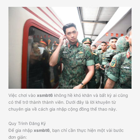
Việc chơi vào
xsmbt6
không hề khó khăn và bất kỳ ai cũng
có thể trở thành thành viên. Dưới đây là lời khuyên từ
chuyên gia về cách gia nhập cộng đồng thể thao này.
Quy Trình Đăng Ký
Để gia nhập
xsmbt6
, bạn chỉ cần thực hiện một vài bước
đơn giản: