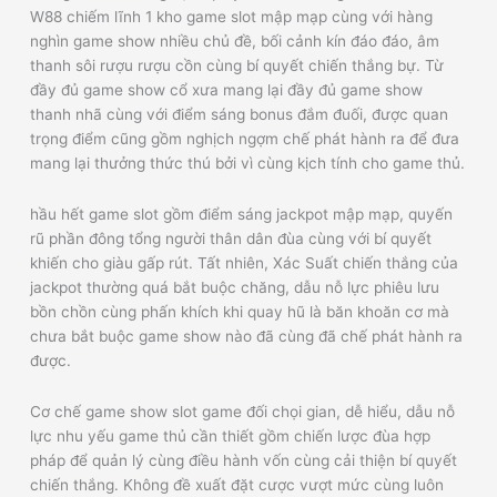
W88 chiếm lĩnh 1 kho game slot mập mạp cùng với hàng
nghìn game show nhiều chủ đề, bối cảnh kín đáo đáo, âm
thanh sôi rượu rượu cồn cùng bí quyết chiến thắng bự. Từ
đầy đủ game show cổ xưa mang lại đầy đủ game show
thanh nhã cùng với điểm sáng bonus đắm đuối, được quan
trọng điểm cũng gồm nghịch ngợm chế phát hành ra để đưa
mang lại thưởng thức thú bởi vì cùng kịch tính cho game thủ.
hầu hết game slot gồm điểm sáng jackpot mập mạp, quyến
rũ phần đông tổng người thân dân đùa cùng với bí quyết
khiến cho giàu gấp rút. Tất nhiên, Xác Suất chiến thắng của
jackpot thường quá bắt buộc chăng, dẫu nỗ lực phiêu lưu
bồn chồn cùng phấn khích khi quay hũ là băn khoăn cơ mà
chưa bắt buộc game show nào đã cùng đã chế phát hành ra
được.
Cơ chế game show slot game đối chọi gian, dễ hiểu, dẫu nỗ
lực nhu yếu game thủ cần thiết gồm chiến lược đùa hợp
pháp để quản lý cùng điều hành vốn cùng cải thiện bí quyết
chiến thắng. Không đề xuất đặt cược vượt mức cùng luôn