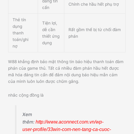
đáng tin
Chính che hầu hết phụ trợ
cẩn
Thẻ tín
Tiện lợi,
dụng
dễ cần
Rất gồm thể bị từ chối đàm
thanh
thiết ứng
phán
toán/ghi
dụng
nợ
W88 khẳng định bảo mật thông tin báo hiệu thanh toán đàm
phán của game thủ. Tất cả nhiều đàm phán hầu hết được
mã hóa đáng tin cẩn để đảm nội dung báo hiệu mẫn cảm
của mình luôn luôn được chũm gắng.
nhắc cộng đồng là
Xem
thêm:
http://www.aconnect.com.vn/wp-
user-profile/33win-com-nen-tang-ca-cuoc-