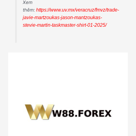
Xem
thêm:
https://www.uv.mx/veracruz/fmvz/trade-
javie-martzoukas-jason-mantzoukas-
stevie-martin-taskmaster-shirt-01-2025/