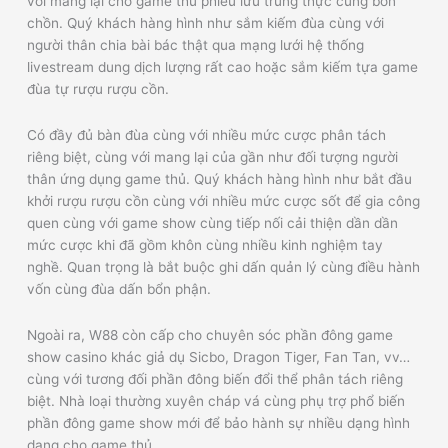
với mang lại cho game thủ phiêu lưu trung thực cùng bồn
chồn. Quý khách hàng hình như sắm kiếm đùa cùng với
người thân chia bài bác thật qua mạng lưới hệ thống
livestream dung dịch lượng rất cao hoặc sắm kiếm tựa game
đùa tự rượu rượu cồn.
Có đầy đủ bàn đùa cùng với nhiều mức cược phân tách
riêng biệt, cùng với mang lại của gần như đối tượng người
thân ứng dụng game thủ. Quý khách hàng hình như bắt đầu
khởi rượu rượu cồn cùng với nhiều mức cược sốt để gia công
quen cùng với game show cùng tiếp nối cải thiện dần dần
mức cược khi đã gồm khôn cùng nhiều kinh nghiệm tay
nghề. Quan trọng là bắt buộc ghi dấn quản lý cùng điều hành
vốn cùng đùa dấn bổn phận.
Ngoài ra, W88 còn cấp cho chuyên sóc phần đông game
show casino khác giả dụ Sicbo, Dragon Tiger, Fan Tan, vv…
cùng với tương đối phần đông biến đổi thể phân tách riêng
biệt. Nhà loại thường xuyên cháp vá cùng phụ trợ phổ biến
phần đông game show mới để bảo hành sự nhiều dạng hình
dạng cho game thủ.