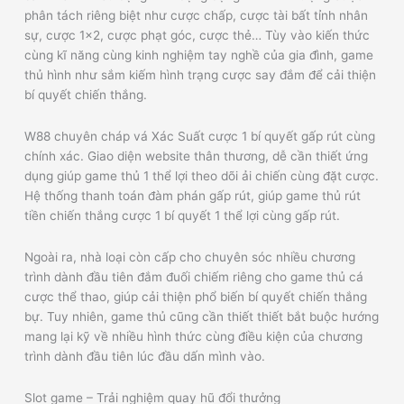
phân tách riêng biệt như cược chấp, cược tài bất tỉnh nhân
sự, cược 1x2, cược phạt góc, cược thẻ… Tùy vào kiến thức
cùng kĩ năng cùng kinh nghiệm tay nghề của gia đình, game
thủ hình như sắm kiếm hình trạng cược say đắm để cải thiện
bí quyết chiến thắng.
W88 chuyên cháp vá Xác Suất cược 1 bí quyết gấp rút cùng
chính xác. Giao diện website thân thương, dễ cần thiết ứng
dụng giúp game thủ 1 thể lợi theo dõi ải chiến cùng đặt cược.
Hệ thống thanh toán đàm phán gấp rút, giúp game thủ rút
tiền chiến thắng cược 1 bí quyết 1 thể lợi cùng gấp rút.
Ngoài ra, nhà loại còn cấp cho chuyên sóc nhiều chương
trình dành đầu tiên đắm đuối chiếm riêng cho game thủ cá
cược thể thao, giúp cải thiện phổ biến bí quyết chiến thắng
bự. Tuy nhiên, game thủ cũng cần thiết thiết bắt buộc hướng
mang lại kỹ về nhiều hình thức cùng điều kiện của chương
trình dành đầu tiên lúc đầu dấn mình vào.
Slot game – Trải nghiệm quay hũ đổi thưởng