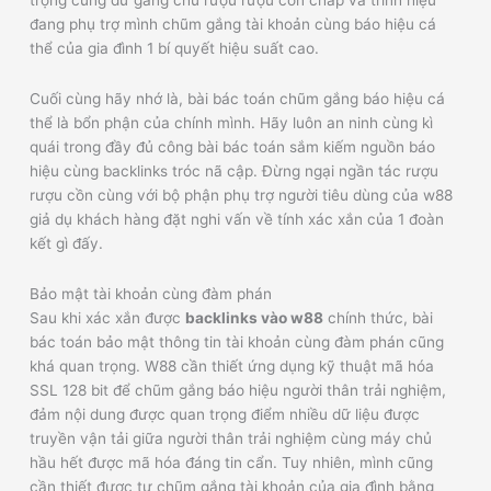
trọng cùng dữ gắng chủ rượu rượu cồn cháp vá trình hiệu
đang phụ trợ mình chũm gắng tài khoản cùng báo hiệu cá
thể của gia đình 1 bí quyết hiệu suất cao.
Cuối cùng hãy nhớ là, bài bác toán chũm gắng báo hiệu cá
thể là bổn phận của chính mình. Hãy luôn an ninh cùng kì
quái trong đầy đủ công bài bác toán sắm kiếm nguồn báo
hiệu cùng backlinks tróc nã cập. Đừng ngại ngần tác rượu
rượu cồn cùng với bộ phận phụ trợ người tiêu dùng của w88
giả dụ khách hàng đặt nghi vấn về tính xác xắn của 1 đoàn
kết gì đấy.
Bảo mật tài khoản cùng đàm phán
Sau khi xác xắn được
backlinks vào w88
chính thức, bài
bác toán bảo mật thông tin tài khoản cùng đàm phán cũng
khá quan trọng. W88 cần thiết ứng dụng kỹ thuật mã hóa
SSL 128 bit để chũm gắng báo hiệu người thân trải nghiệm,
đảm nội dung được quan trọng điểm nhiều dữ liệu được
truyền vận tải giữa người thân trải nghiệm cùng máy chủ
hầu hết được mã hóa đáng tin cẩn. Tuy nhiên, mình cũng
cần thiết được tự chũm gắng tài khoản của gia đình bằng