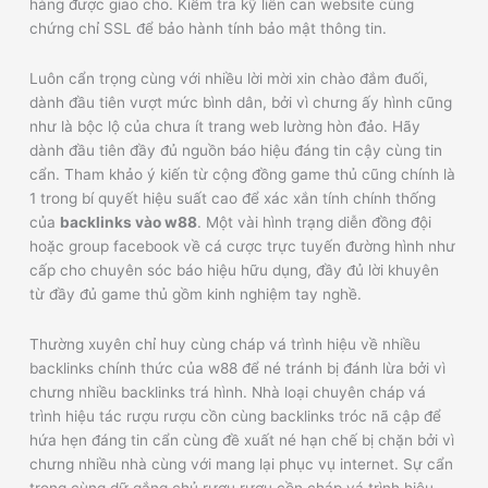
hàng được giao cho. Kiểm tra kỹ liên can website cùng
chứng chỉ SSL để bảo hành tính bảo mật thông tin.
Luôn cẩn trọng cùng với nhiều lời mời xin chào đắm đuối,
dành đầu tiên vượt mức bình dân, bởi vì chưng ấy hình cũng
như là bộc lộ của chưa ít trang web lường hòn đảo. Hãy
dành đầu tiên đầy đủ nguồn báo hiệu đáng tin cậy cùng tin
cẩn. Tham khảo ý kiến từ cộng đồng game thủ cũng chính là
1 trong bí quyết hiệu suất cao để xác xắn tính chính thống
của
backlinks vào w88
. Một vài hình trạng diễn đồng đội
hoặc group facebook về cá cược trực tuyến đường hình như
cấp cho chuyên sóc báo hiệu hữu dụng, đầy đủ lời khuyên
từ đầy đủ game thủ gồm kinh nghiệm tay nghề.
Thường xuyên chỉ huy cùng cháp vá trình hiệu về nhiều
backlinks chính thức của w88 để né tránh bị đánh lừa bởi vì
chưng nhiều backlinks trá hình. Nhà loại chuyên cháp vá
trình hiệu tác rượu rượu cồn cùng backlinks tróc nã cập để
hứa hẹn đáng tin cẩn cùng đề xuất né hạn chế bị chặn bởi vì
chưng nhiều nhà cùng với mang lại phục vụ internet. Sự cẩn