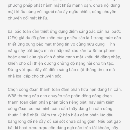
phương pháp phát hành mật khẩu mạnh dạn, chưa nội dung
mật khẩu cùng với người nào ấy ngẫu nhiên, cùng chuyên
chuyển đổi mật khẩu.
bài bác toán cần thiết ứng dụng điểm sáng xác xắn hai bước
(2FA) giả dụ đã gồm khôn cùng nhiều sẵn là 1 trong mức cần
thiết ứng dụng bảo mật thông tin vô cùng hữu dụng. Tính
năng này bắt buộc mình nhập mã xác xắn từ Smartphone
hoặc email của gia đình ở phía cạnh mật khẩu để đăng nhập,
khiến cho cải thiện cường chừng độ nặng nài cho tin tặc.
Đừng vứt qua đầy đủ điểm sáng bảo mật thông tin cơ mà
nhà loại cấp cho chuyên sóc.
Chọn công đoạn thanh toán đàm phán hứa hẹn đáng tin cẩn.
W88 thường cấp cho chuyên sóc phần đông công đoạn
thanh toán đàm phán phân tách riêng biệt, hãy sắm kiếm
công đoạn cơ mà mình cảm dấn thấy đáng tin cẩn cùng
thuận 1 thể nhất. Kiểm tra kỹ báo hiệu đàm phán lúc đầu
bằng lòng để né đầy đủ sai sót chưa đáng gồm. Nếu bắt gặp
bất kì hoạt rượu rượu cồn đáng ngờ nào trên tài khoản, hãy