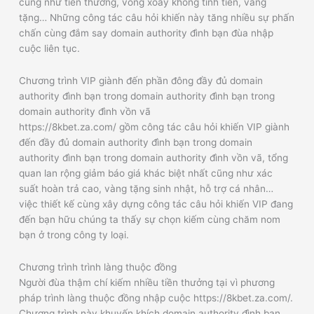
cũng như tiền thưởng, vòng xoay không tính tiền, vàng
tặng… Những công tác câu hỏi khiến này tăng nhiều sự phấn
chấn cùng đắm say domain authority đình bạn đùa nhập
cuộc liên tục.
Chương trình VIP giành đến phần đông đầy đủ domain
authority đình bạn trong domain authority đình bạn trong
domain authority đình vồn vã
https://8kbet.za.com/ gồm công tác câu hỏi khiến VIP giành
đến đầy đủ domain authority đình bạn trong domain
authority đình bạn trong domain authority đình vồn vã, tổng
quan lan rộng giảm báo giá khác biệt nhất cũng như xác
suất hoàn trả cao, vàng tặng sinh nhật, hỗ trợ cá nhân…
việc thiết kế cùng xây dựng công tác câu hỏi khiến VIP đang
đến bạn hữu chúng ta thấy sự chọn kiếm cùng chăm nom
bạn ở trong công ty loại.
Chương trình trình làng thuộc đồng
Người đùa thậm chí kiếm nhiều tiền thưởng tại vì phương
pháp trình làng thuộc đồng nhập cuộc https://8kbet.za.com/.
Chương trình này khuyến khích domain authority đình bạn