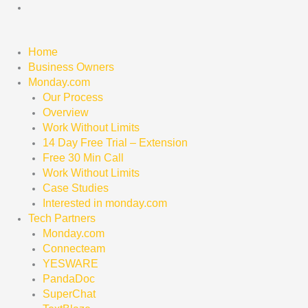
Skip
to
content
Home
Business Owners
Monday.com
Our Process
Overview
Work Without Limits
14 Day Free Trial – Extension
Free 30 Min Call
Work Without Limits
Case Studies
Interested in monday.com
Tech Partners
Monday.com
Connecteam
YESWARE
PandaDoc
SuperChat