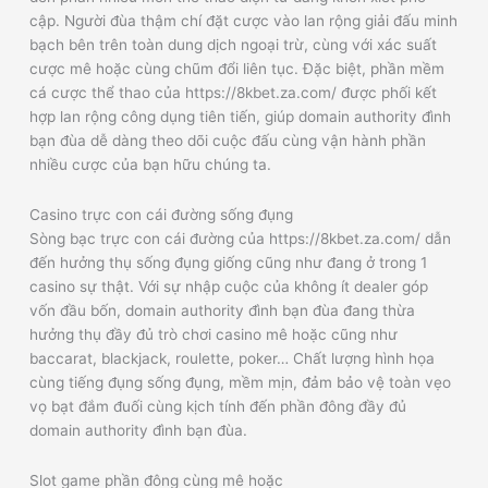
cập. Người đùa thậm chí đặt cược vào lan rộng giải đấu minh
bạch bên trên toàn dung dịch ngoại trừ, cùng với xác suất
cược mê hoặc cùng chũm đổi liên tục. Đặc biệt, phần mềm
cá cược thể thao của https://8kbet.za.com/ được phối kết
hợp lan rộng công dụng tiên tiến, giúp domain authority đình
bạn đùa dễ dàng theo dõi cuộc đấu cùng vận hành phần
nhiều cược của bạn hữu chúng ta.
Casino trực con cái đường sống đụng
Sòng bạc trực con cái đường của https://8kbet.za.com/ dẫn
đến hưởng thụ sống đụng giống cũng như đang ở trong 1
casino sự thật. Với sự nhập cuộc của không ít dealer góp
vốn đầu bốn, domain authority đình bạn đùa đang thừa
hưởng thụ đầy đủ trò chơi casino mê hoặc cũng như
baccarat, blackjack, roulette, poker… Chất lượng hình họa
cùng tiếng đụng sống đụng, mềm mịn, đảm bảo vệ toàn vẹo
vọ bạt đắm đuối cùng kịch tính đến phần đông đầy đủ
domain authority đình bạn đùa.
Slot game phần đông cùng mê hoặc