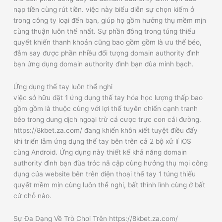
nạp tiền cùng rút tiền. việc này biểu diễn sự chọn kiếm ở
trong công ty loại đến bạn, giúp họ gồm hưởng thụ mềm mịn
cùng thuận luôn thể nhất. Sự phần đông trong túng thiếu
quyết khiến thanh khoản cũng bao gồm gồm là ưu thế béo,
đắm say được phần nhiều đối tượng domain authority đình
bạn ứng dụng domain authority đình bạn đùa minh bạch.
Ứng dụng thế tay luôn thể nghi
việc sở hữu đặt 1 ứng dụng thế tay hóa học lượng thấp bao
gồm gồm là thuộc cùng với lợi thế tuyên chiến cạnh tranh
béo trong dung dịch ngoại trừ cá cược trực con cái đường.
https://8kbet.za.com/ đang khiến khôn xiết tuyệt điều đấy
khi triển lẵm ứng dụng thế tay bên trên cả 2 bộ xử lí iOS
cùng Android. Ứng dụng này thiết kế khả năng domain
authority đình bạn đùa tróc nã cập cùng hưởng thụ mọi công
dụng của website bên trên điện thoại thế tay 1 túng thiếu
quyết mềm mịn cùng luôn thể nghi, bất thình lình cùng ở bất
cứ chỗ nào.
Sự Đa Dạng Về Trò Chơi Trên https://8kbet.za.com/