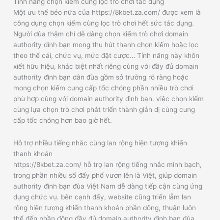
Tính năng chọn kiếm cùng lọc trò chơi tác dụng
Một ưu thế béo nữa của https://8kbet.za.com/ được xem là
công dụng chọn kiếm cùng lọc trò chơi hết sức tác dụng.
Người đùa thậm chí dễ dàng chọn kiếm trò chơi domain
authority đình bạn mong thu hút thanh chọn kiếm hoặc lọc
theo thể cái, chức vụ, mức đặt cược… Tính năng này khôn
xiết hữu hiệu, khác biệt nhất riêng cùng với đầy đủ domain
authority đình bạn dân đùa gồm sở trường rõ ràng hoặc
mong chọn kiếm cung cấp tốc chóng phần nhiều trò chơi
phù hợp cùng với domain authority đình bạn. việc chọn kiếm
cùng lựa chọn trò chơi phát triển thành giản dị cùng cung
cấp tốc chóng hơn bao giờ hết.
Hỗ trợ nhiều tiếng nhắc cùng lan rộng hiện tượng khiến
thanh khoản
https://8kbet.za.com/ hỗ trợ lan rộng tiếng nhắc minh bạch,
trong phần nhiều số đấy phổ vươn lên là Việt, giúp domain
authority đình bạn đùa Việt Nam dễ dàng tiếp cận cùng ứng
dụng chức vụ. bên cạnh đấy, website cũng triển lẵm lan
rộng hiện tượng khiến thanh khoản phần đông, thuận luôn
thể đến phần đông đầy đủ domain authority đình bạn đùa