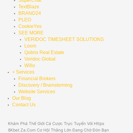
SuperChat
TextBlaze
BRAND24
PLEO
CookieYes
SEE MORE
VERIDOC TIMESHEET SOLUTIONS
Loom
Qobrix Real Estate
Veridoc Global
Willo
+ Services
Financial Brokers
Discovery / Brainstorming
Website Services
Our Blog
Contact Us
Khám Phá Thế Giới Cá Cược Trực Tuyến Với Https
8Kbet.Za.Com Cơ Hội Thắng Lớn Đang Chờ Đón Bạn