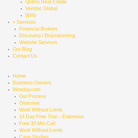
Qobrix Real Estate
Veridoc Global
Willo
+ Services
Financial Brokers
Discovery / Brainstorming
Website Services
Our Blog
Contact Us
Home
Business Owners
Monday.com
Our Process
Overview
Work Without Limits
14 Day Free Trial – Extension
Free 30 Min Call
Work Without Limits
Case Studies