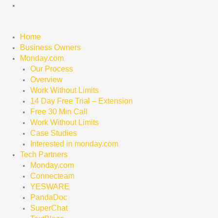
Skip
to
content
Home
Business Owners
Monday.com
Our Process
Overview
Work Without Limits
14 Day Free Trial – Extension
Free 30 Min Call
Work Without Limits
Case Studies
Interested in monday.com
Tech Partners
Monday.com
Connecteam
YESWARE
PandaDoc
SuperChat