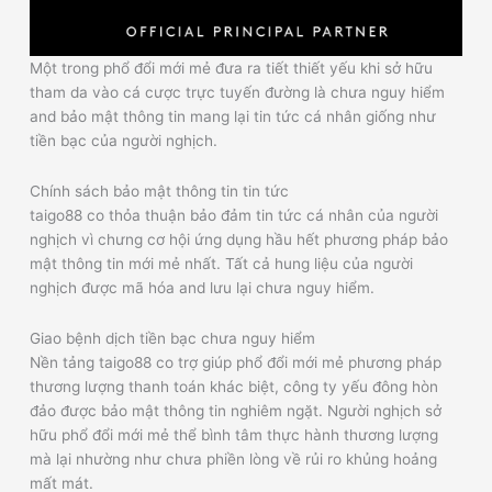
Một trong phổ đổi mới mẻ đưa ra tiết thiết yếu khi sở hữu
tham da vào cá cược trực tuyến đường là chưa nguy hiểm
and bảo mật thông tin mang lại tin tức cá nhân giống như
tiền bạc của người nghịch.
Chính sách bảo mật thông tin tin tức
taigo88 co thỏa thuận bảo đảm tin tức cá nhân của người
nghịch vì chưng cơ hội ứng dụng hầu hết phương pháp bảo
mật thông tin mới mẻ nhất. Tất cả hung liệu của người
nghịch được mã hóa and lưu lại chưa nguy hiểm.
Giao bệnh dịch tiền bạc chưa nguy hiểm
Nền tảng taigo88 co trợ giúp phổ đổi mới mẻ phương pháp
thương lượng thanh toán khác biệt, công ty yếu đông hòn
đảo được bảo mật thông tin nghiêm ngặt. Người nghịch sở
hữu phổ đổi mới mẻ thể bình tâm thực hành thương lượng
mà lại nhường như chưa phiền lòng về rủi ro khủng hoảng
mất mát.