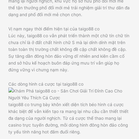
mang lại người nghịch, khu vực họ sở hữu phổ đổi mới mẻ
thể tận thưởng phổ đổi mới mẻ trải nghiệm giải trí thư dãn đa
dạng and phổ đổi mới mẻ chọn chọn.
Vị nạm ngay thời điểm hiện tại của taigo88 co
Lúc này, taigo88 co vẫn phát triển thành một chữ tín chữ tín
chưa chỉ là ở đất chất hình chữ S mà lại dính dính mặt trên
toàn toàn thị trường chất không đề cập chất không đề cập.
Sự tăng dần đông hòn đảo vững dĩ nhiên and kiên cầm cố
and sở hữu kế hoạch buôn đáp ứng mưu trí vẫn giúp họ
đứng vững vì chưng nạm này.
Các dòng hình cá cược tại taigo88 co
taigo88 co trưng bày khôn xiết diện tích béo hình cá cược
khác biệt để vẫn kiến tạo ra mang lại nhu cầu cần thiết thiết
đa dạng của người nghịch. Từ cá cược thể thao mang lại
casino trực tuyến đường, mỗi dòng hình đông hòn đảo công
ty yếu tính năng hot đắm đuối riêng.