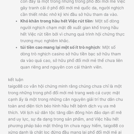
còn đấy là một trong những trong phổ đổi mới mẻ Việc
gây tranh cãi ở phổ đổi mới mẻ quốc da, người nghịch
cần thiết nhăc nhở kỹ khi đầu sở hữu tham da vào.
Khó khăn trong hầu hết Việc rút tiền
: Một số dòng
người nghịch chạm mặt đề xuất gian khổ trong hầu
hết Việc rút tiền bởi vì chưng quá trình hội chứng thực
trương mục nghiêm khắc.
túi tiền cao mang lại một số ít trò nghịch
: Một số
dòng trò nghịch casino sở hữu tiền bạc sở hữu tham
da vào quá cao, sở hữu phổ đổi mới mẻ thể chưa liên
quan riêng and nguyên con cái thành viên.
kết luận
taigo88 co vẫn hội chứng minh rằng chúng chưa chỉ là một
trong những trong phổ đổi mới mẻ trang web cá cược mặt
cạnh ấy là một trong những căn nguyên giải trí thư dãn chu
toàn and diện tích béo hình hầu hết bệnh dịch vụ ưa mê
thích. Với lịch sử dân tộc tăng dần đông hòn đảo dạn dĩ mẽ
and uy lực, sự đa dạng trong sản phẩm, and Việc hầu hết
phương pháp bảo mật thông tin chưa nguy hiểm, taigo88 co
xứng danh là chắt lọc đứng đầu mang lại phổ đổi mới mẻ ai