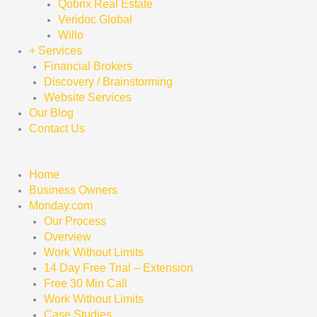
Qobrix Real Estate
Veridoc Global
Willo
+ Services
Financial Brokers
Discovery / Brainstorming
Website Services
Our Blog
Contact Us
Home
Business Owners
Monday.com
Our Process
Overview
Work Without Limits
14 Day Free Trial – Extension
Free 30 Min Call
Work Without Limits
Case Studies