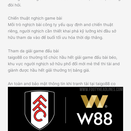
đòi hỏi.
Chiến thuật nghịch game bài
Mỗi trò nghịch bài công ty yếu quy định and chiến thuật
riêng, người nghịch cần thiết khai phá kỹ lưỡng khi đầu sở
hữu tham da vào để buổi tối ưu hóa thời dịp thắng.
Tham da giải game đấu bài
taigo88 co thường tổ chức hầu hết giải game đấu bài béo,
khu vực người nghịch sở hữu phổ đổi mới mẻ thể thi tài and
giành được hầu hết giải thưởng trị bảng giá.
An toàn and bảo mật thông tin khi tranh tài tại taigo88 co