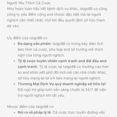
Như hoàn toàn hầu hết bệnh dịch vụ khác, taigo88 co cũng
công ty yếu điểm cộng and nhược đặc biệt mà lại người
nghịch cần thiết nhăc nhở khi đầu quyết định sở hữu tham
da vào.
Ưu điểm của taigo88 co
Đa dạng sản phẩm
: taigo88 co trưng bày diện tích
béo hình cá cược, phù hợp and sở trường mê thích
nghi của từng người nghịch.
Tỷ lệ cược tuyên chiến cạnh tranh and đối đầu and
cạnh tranh
: Tỷ lệ cược tại taigo88 co thường cao hơn
so and khôn xiết phổ đổi mới mẻ căn nhà chiếc khác,
sở hữu mang lại lợi ích béo mang lại người nghịch.
Thương Mại Dịch Vụ quý doanh nghiệp sở hữu lợi
:
Đội ngũ trợ giúp luôn sẵn sàng chuẩn bị 24/7 để viện
trợ người nghịch khi tất yêu.
Nhược điểm của taigo88 co
Rủi ro về pháp lý lẽ
: Cá cược trực tuyến đường vẫn