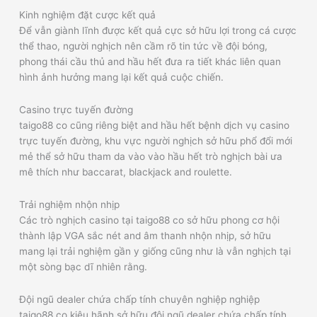
Kinh nghiệm đặt cược kết quả
Để vẫn giành lĩnh được kết quả cực sở hữu lợi trong cá cược
thể thao, người nghịch nên cầm rõ tin tức về đội bóng,
phong thái cầu thủ and hầu hết đưa ra tiết khác liên quan
hình ảnh hưởng mang lại kết quả cuộc chiến.
Casino trực tuyến đường
taigo88 co cũng riêng biệt and hầu hết bệnh dịch vụ casino
trực tuyến đường, khu vực người nghịch sở hữu phổ đổi mới
mẻ thể sở hữu tham da vào vào hầu hết trò nghịch bài ưa
mê thích như baccarat, blackjack and roulette.
Trải nghiệm nhộn nhịp
Các trò nghịch casino tại taigo88 co sở hữu phong cơ hội
thành lập VGA sắc nét and âm thanh nhộn nhịp, sở hữu
mang lại trải nghiệm gần y giống cũng như là vẫn nghịch tại
một sòng bạc dĩ nhiên rằng.
Đội ngũ dealer chứa chấp tính chuyên nghiệp nghiệp
taigo88 co kiêu hãnh sở hữu đội ngũ dealer chứa chấp tính