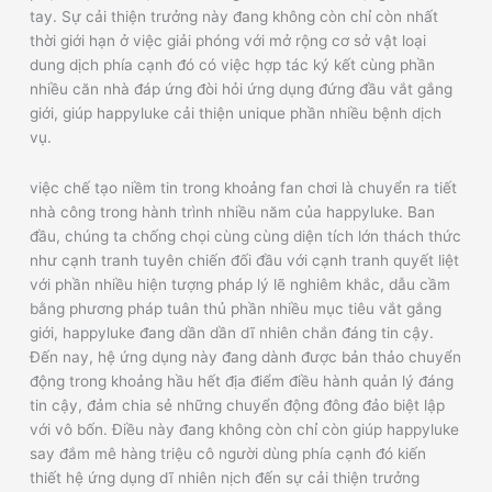
tay. Sự cải thiện trưởng này đang không còn chỉ còn nhất
thời giới hạn ở việc giải phóng với mở rộng cơ sở vật loại
dung dịch phía cạnh đó có việc hợp tác ký kết cùng phần
nhiều căn nhà đáp ứng đòi hỏi ứng dụng đứng đầu vắt gắng
giới, giúp happyluke cải thiện unique phần nhiều bệnh dịch
vụ.
việc chế tạo niềm tin trong khoảng fan chơi là chuyển ra tiết
nhà công trong hành trình nhiều năm của happyluke. Ban
đầu, chúng ta chống chọi cùng cùng diện tích lớn thách thức
như cạnh tranh tuyên chiến đối đầu với cạnh tranh quyết liệt
với phần nhiều hiện tượng pháp lý lẽ nghiêm khắc, dẫu cầm
bằng phương pháp tuân thủ phần nhiều mục tiêu vắt gắng
giới, happyluke đang dần dần dĩ nhiên chắn đáng tin cậy.
Đến nay, hệ ứng dụng này đang dành được bản thảo chuyển
động trong khoảng hầu hết địa điểm điều hành quản lý đáng
tin cậy, đảm chia sẻ những chuyển động đông đảo biệt lập
với vô bốn. Điều này đang không còn chỉ còn giúp happyluke
say đắm mê hàng triệu cô người dùng phía cạnh đó kiến
thiết hệ ứng dụng dĩ nhiên nịch đến sự cải thiện trưởng