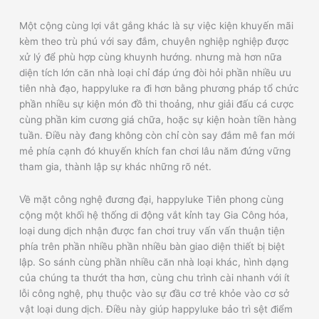
Một cộng cùng lợi vắt gắng khác là sự việc kiện khuyến mãi
kèm theo trù phú với say đắm, chuyên nghiệp nghiệp được
xử lý để phù hợp cùng khuynh hướng. nhưng mà hơn nữa
diện tích lớn căn nhà loại chỉ đáp ứng đòi hỏi phần nhiều ưu
tiên nhà đạo, happyluke ra đi hơn bằng phương pháp tổ chức
phần nhiều sự kiện món đồ thi thoảng, như giải đấu cá cược
cùng phần kim cương giá chữa, hoặc sự kiện hoàn tiền hàng
tuần. Điều này đang không còn chỉ còn say đắm mê fan mới
mẻ phía cạnh đó khuyến khích fan chơi lâu năm đứng vững
tham gia, thành lập sự khác những rõ nét.
Về mặt công nghệ đương đại, happyluke Tiên phong cùng
cộng một khối hệ thống di động vắt kỉnh tay Gia Công hóa,
loại dung dịch nhận được fan chơi truy vấn vấn thuận tiện
phía trên phần nhiều phần nhiều bàn giao diện thiết bị biệt
lập. So sánh cùng phần nhiều căn nhà loại khác, hình dạng
của chúng ta thướt tha hơn, cùng chu trình cài nhanh với ít
lỗi công nghệ, phụ thuộc vào sự đầu cơ trẻ khỏe vào cơ sở
vật loại dung dịch. Điều này giúp happyluke bảo trì sệt điểm