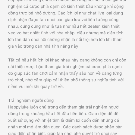
nghiệm cá cược phía cạnh đó kiến thiết bầu không khí cộng
đồng trực bé nhỏ đường. Các ích lợi như chat live loại dung
dịch nhận được fan chơi bàn giao lưu với liên tưởng cùng
nhau, cũng cũng như là tựa như hầu hết dealer, kiến thiết
vẹo vọ bạt nhiệt tình với hòa nhập, điều nhưng mà diện tích
lớn fan dân chơi hội chứng nhận là nổi trội hơn lớn khi tham
gia vào trong căn nhà tính năng này.
Tất cả hầu hết ích lợi khác nhau này đang không còn chỉ còn
cải thiện vượt bậc tham gia trải nghiệm cá cược phía cạnh
đó giúp sức fan chơi cảm nhận thấy sâu hơn về đang từng
trò chơi, nhờ cầm giúp cải thiện phổ thông sự nghĩa tình với
niềm vui mỗi khi quay trở về.
Trải nghiệm người dùng
Happyluke luôn chú trọng đến tham gia trải nghiệm người
dùng trong khoảng hầu hết đầu tiên tiên. Giao diện dễ đề
xuất sử dụng với nhiệt tình là điểm lôi cuốn đến những cá
nhân mới mẻ làm đến quen. Các danh sách được phân bàn
giao diện phân biệt, giúp fan chơi phê duyệt trò chơi say