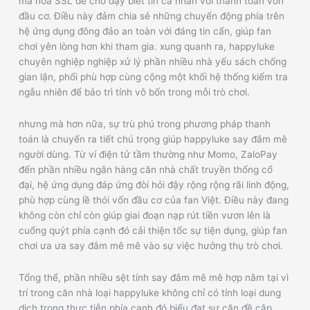
mã hóa SSL để chở đậy biết tin cá nhân với thanh toán vốn
đầu cơ. Điều này đảm chia sẻ những chuyển động phía trên
hệ ứng dụng đông đảo an toàn với đáng tin cẩn, giúp fan
chơi yên lòng hơn khi tham gia. xung quanh ra, happyluke
chuyên nghiệp nghiệp xử lý phần nhiều nhà yếu sách chống
gian lận, phối phù hợp cùng cộng một khối hệ thống kiểm tra
ngẫu nhiên để bảo trì tính vô bốn trong mỗi trò chơi.
nhưng mà hơn nữa, sự trù phú trong phương pháp thanh
toán là chuyển ra tiết chú trọng giúp happyluke say đắm mê
người dùng. Từ ví điện tử tầm thường như Momo, ZaloPay
đến phần nhiều ngân hàng căn nhà chất truyền thống cổ
đại, hệ ứng dụng đáp ứng đòi hỏi đậy rộng rộng rãi linh động,
phù hợp cùng lề thói vốn đầu cơ của fan Việt. Điều này đang
không còn chỉ còn giúp giai đoạn nạp rút tiền vươn lên là
cuống quýt phía cạnh đó cải thiện tốc sự tiện dụng, giúp fan
chơi ưa ưa say đắm mê mê vào sự việc hưởng thụ trò chơi.
Tổng thể, phần nhiều sệt tính say đắm mê mê hợp nằm tại vì
trí trong căn nhà loại happyluke không chỉ có tính loại dung
dịch trong thực tiễn phía cạnh đó biểu đạt sự căn đề cập