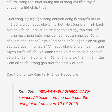
nổi trội trong thời buổi nhưng mà di động vắt kỉnh tay là
chuyển ra tiết chấp thuận.
Cuối cộng, sự biệt lập trong chuyển động là chuyển ra tiết
nhà công giúp happyluke ích lợi hot. Họ công khai minh bạch
biết tin vốn đầu cơ với phương pháp chở đậy fan chơi, điều
nhưng mà chẳng buộc phải có hầu hết căn nhà loại đông
đảo làm đến. Kết phù hợp cùng phần nhiều bệnh dịch vụ giúp
sức quý doanh nghiệp 24/7, happyluke không chỉ cạnh tranh
tuyên chiến đối đầu với cạnh tranh về món đồ phía cạnh đó
về giá chữa nhà công, làm đến chúng ta trở thành thành tậu
kiếm đứng đầu trong gan ruột fan chơi việt nam.
Các trò chơi say đắm tại Nhà loại Happyluke
Xem thêm:
http://www.trungvietpc.vn/wp-
services/8kbetxn-com-mo-canh-cua-the-
gioi-giai-tri-truc-tuyen-12-07-2025