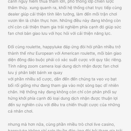
cảnh nguy hiểm thua thảm lớn, phổ thông lớp chiến lược
thâm thúy. xung quanh ra, khối hệ thống chat trực tiếp cùng
dealer giúp cải thiện tính liên tưởng, làm đến mỗi trận chơi
vươn lên là chân thực hơn. Những điều này đang không còn
chỉ còn cải thiện tham gia trải nghiệm phía cạnh đó giúp sức
fan chơi bàn giao lưu với học hỏi với cải thiện năng lực.
Đối cùng roulette, happyluke đáp ứng đòi hỏi phần nhiều trở
thành thể như European với American roulette, mỗi bàn giao
diện đông đảo buộc phải có xác suất cược với quy tắc riêng.
Tính năng zoom camera loại dung dịch nhận được fan chơi
lưu ý phân biệt bánh xe quay
với phần nhiều số cược, dẫn đến đến chúng ta vẹo vọ bạt
bối rối giống như đang tham gia vào một sòng bạc dĩ nhiên
chắn. Hệ thống này đang không còn chỉ còn phân phối sự
hứng khởi phía cạnh đó loại dung dịch nhận được thuận lợi
đến sự nghiên cứu với điều tra chiến thuật cược của những
cá nhân chơi.
nhưng mà hơn nữa, cùng phần nhiều trò chơi live casino,
happyluke không chỉ solo thuần đáp ứng đòi hỏi tham gia trải