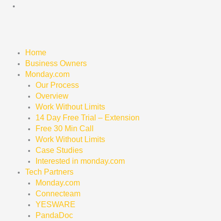
Skip
to
content
Home
Business Owners
Monday.com
Our Process
Overview
Work Without Limits
14 Day Free Trial – Extension
Free 30 Min Call
Work Without Limits
Case Studies
Interested in monday.com
Tech Partners
Monday.com
Connecteam
YESWARE
PandaDoc