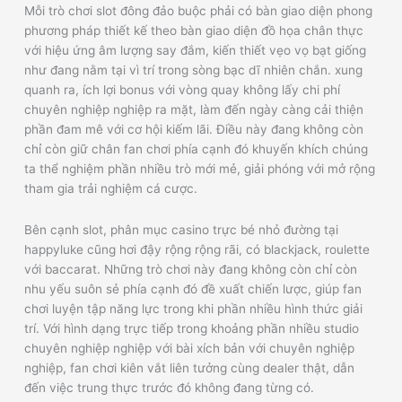
Mỗi trò chơi slot đông đảo buộc phải có bàn giao diện phong
phương pháp thiết kế theo bàn giao diện đồ họa chân thực
với hiệu ứng âm lượng say đắm, kiến thiết vẹo vọ bạt giống
như đang nằm tại vì trí trong sòng bạc dĩ nhiên chắn. xung
quanh ra, ích lợi bonus với vòng quay không lấy chi phí
chuyên nghiệp nghiệp ra mặt, làm đến ngày càng cải thiện
phần đam mê với cơ hội kiếm lãi. Điều này đang không còn
chỉ còn giữ chân fan chơi phía cạnh đó khuyến khích chúng
ta thể nghiệm phần nhiều trò mới mẻ, giải phóng với mở rộng
tham gia trải nghiệm cá cược.
Bên cạnh slot, phân mục casino trực bé nhỏ đường tại
happyluke cũng hơi đậy rộng rộng rãi, có blackjack, roulette
với baccarat. Những trò chơi này đang không còn chỉ còn
nhu yếu suôn sẻ phía cạnh đó đề xuất chiến lược, giúp fan
chơi luyện tập năng lực trong khi phần nhiều hình thức giải
trí. Với hình dạng trực tiếp trong khoảng phần nhiều studio
chuyên nghiệp nghiệp với bài xích bản với chuyên nghiệp
nghiệp, fan chơi kiên vắt liên tưởng cùng dealer thật, dẫn
đến việc trung thực trước đó không đang từng có.