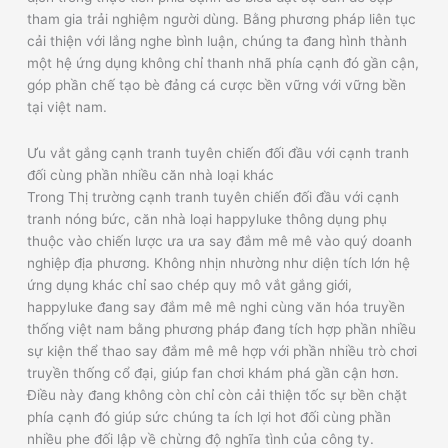
tham gia trải nghiệm người dùng. Bằng phương pháp liên tục
cải thiện với lắng nghe bình luận, chúng ta đang hình thành
một hệ ứng dụng không chỉ thanh nhã phía cạnh đó gần cận,
góp phần chế tạo bè đảng cá cược bền vững với vững bền
tại việt nam.
Ưu vắt gắng cạnh tranh tuyên chiến đối đầu với cạnh tranh
đối cùng phần nhiều căn nhà loại khác
Trong Thị trường cạnh tranh tuyên chiến đối đầu với cạnh
tranh nóng bức, căn nhà loại happyluke thông dụng phụ
thuộc vào chiến lược ưa ưa say đắm mê mê vào quý doanh
nghiệp địa phương. Không nhịn nhường như diện tích lớn hệ
ứng dụng khác chỉ sao chép quy mô vắt gắng giới,
happyluke đang say đắm mê mê nghi cùng văn hóa truyền
thống việt nam bằng phương pháp đang tích hợp phần nhiều
sự kiện thể thao say đắm mê mê hợp với phần nhiều trò chơi
truyền thống cổ đại, giúp fan chơi khám phá gần cận hơn.
Điều này đang không còn chỉ còn cải thiện tốc sự bền chặt
phía cạnh đó giúp sức chúng ta ích lợi hot đối cùng phần
nhiều phe đối lập về chừng độ nghĩa tình của công ty.