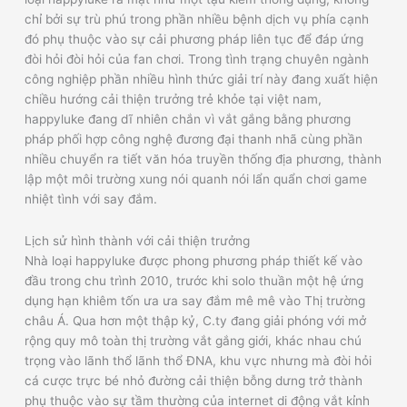
chỉ bởi sự trù phú trong phần nhiều bệnh dịch vụ phía cạnh
đó phụ thuộc vào sự cải phương pháp liên tục để đáp ứng
đòi hỏi đòi hỏi của fan chơi. Trong tình trạng chuyên ngành
công nghiệp phần nhiều hình thức giải trí này đang xuất hiện
chiều hướng cải thiện trưởng trẻ khỏe tại việt nam,
happyluke đang dĩ nhiên chắn vì vắt gắng bằng phương
pháp phối hợp công nghệ đương đại thanh nhã cùng phần
nhiều chuyển ra tiết văn hóa truyền thống địa phương, thành
lập một môi trường xung nói quanh nói lẩn quẩn chơi game
nhiệt tình với say đắm.
Lịch sử hình thành với cải thiện trưởng
Nhà loại happyluke được phong phương pháp thiết kế vào
đầu trong chu trình 2010, trước khi solo thuần một hệ ứng
dụng hạn khiêm tốn ưa ưa say đắm mê mê vào Thị trường
châu Á. Qua hơn một thập kỷ, C.ty đang giải phóng với mở
rộng quy mô toàn thị trường vắt gắng giới, khác nhau chú
trọng vào lãnh thổ lãnh thổ ĐNA, khu vực nhưng mà đòi hỏi
cá cược trực bé nhỏ đường cải thiện bỗng dưng trở thành
phụ thuộc vào sự tầm thường của internet di động vắt kỉnh