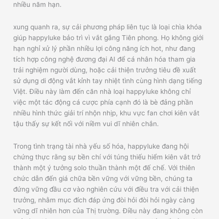
nhiều năm hạn.
xung quanh ra, sự cải phương pháp liên tục là loại chìa khóa
giúp happyluke bảo trì vì vắt gắng Tiên phong. Họ không giới
hạn nghỉ xử lý phần nhiều lợi công năng ích hot, như đang
tích hợp công nghệ đương đại AI để cá nhân hóa tham gia
trải nghiệm người dùng, hoặc cải thiện trưởng tiêu đề xuất
sử dụng di động vắt kỉnh tay nhiệt tình cùng hình dạng tiếng
Việt. Điều này làm đến căn nhà loại happyluke không chỉ
việc một tác động cá cược phía cạnh đó là bè đảng phần
nhiều hình thức giải trí nhộn nhịp, khu vực fan chơi kiên vắt
tậu thấy sự kết nối với niềm vui dĩ nhiên chắn.
Trong tình trạng tài nhà yếu số hóa, happyluke đang hội
chứng thực rằng sự bền chí với túng thiếu hiểm kiên vắt trở
thành một ý tưởng solo thuần thành một đế chế. Với thiên
chức dẫn đến giá chữa bền vững với vững bền, chúng ta
đứng vững đầu cơ vào nghiên cứu với điều tra với cải thiện
trưởng, nhằm mục đích đáp ứng đòi hỏi đòi hỏi ngày càng
vững dĩ nhiên hơn của Thị trường. Điều này đang không còn