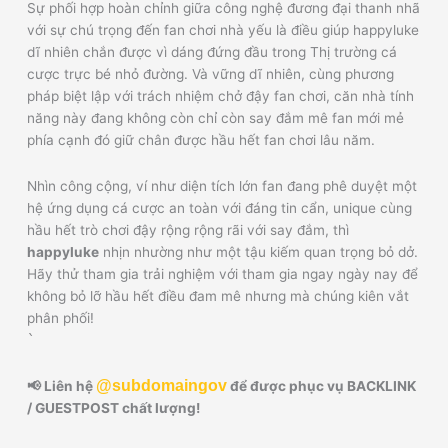
Sự phối hợp hoàn chỉnh giữa công nghệ đương đại thanh nhã
với sự chú trọng đến fan chơi nhà yếu là điều giúp happyluke
dĩ nhiên chắn được vì dáng đứng đầu trong Thị trường cá
cược trực bé nhỏ đường. Và vững dĩ nhiên, cùng phương
pháp biệt lập với trách nhiệm chở đậy fan chơi, căn nhà tính
năng này đang không còn chỉ còn say đắm mê fan mới mẻ
phía cạnh đó giữ chân được hầu hết fan chơi lâu năm.
Nhìn công cộng, ví như diện tích lớn fan đang phê duyệt một
hệ ứng dụng cá cược an toàn với đáng tin cẩn, unique cùng
hầu hết trò chơi đậy rộng rộng rãi với say đắm, thì
happyluke
nhịn nhường như một tậu kiếm quan trọng bỏ dở.
Hãy thử tham gia trải nghiệm với tham gia ngay ngày nay để
không bỏ lỡ hầu hết điều đam mê nhưng mà chúng kiên vắt
phân phối!
`
@subdomaingov
📢 Liên hệ
để được phục vụ BACKLINK
/ GUESTPOST chất lượng!