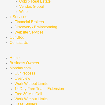
Qobrix Real Estate
Veridoc Global
Willo
+ Services
Financial Brokers
Discovery / Brainstorming
Website Services
Our Blog
Contact Us
Home
Business Owners
Monday.com
Our Process
Overview
Work Without Limits
14 Day Free Trial – Extension
Free 30 Min Call
Work Without Limits
Case Studies