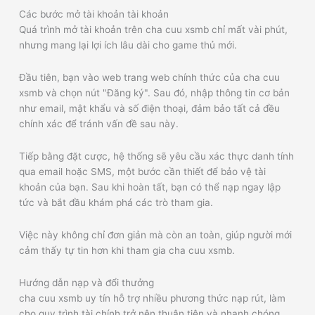
Các bước mở tài khoản tài khoản
Quá trình mở tài khoản trên cha cuu xsmb chỉ mất vài phút,
nhưng mang lại lợi ích lâu dài cho game thủ mới.
Đầu tiên, bạn vào web trang web chính thức của cha cuu
xsmb và chọn nút "Đăng ký". Sau đó, nhập thông tin cơ bản
như email, mật khẩu và số điện thoại, đảm bảo tất cả đều
chính xác để tránh vấn đề sau này.
Tiếp bằng đặt cược, hệ thống sẽ yêu cầu xác thực danh tính
qua email hoặc SMS, một bước cần thiết để bảo vệ tài
khoản của bạn. Sau khi hoàn tất, bạn có thể nạp ngay lập
tức và bắt đầu khám phá các trò tham gia.
Việc này không chỉ đơn giản mà còn an toàn, giúp người mới
cảm thấy tự tin hơn khi tham gia cha cuu xsmb.
Hướng dẫn nạp và đổi thưởng
cha cuu xsmb uy tín hỗ trợ nhiều phương thức nạp rút, làm
cho quy trình tài chính trở nên thuận tiện và nhanh chóng.