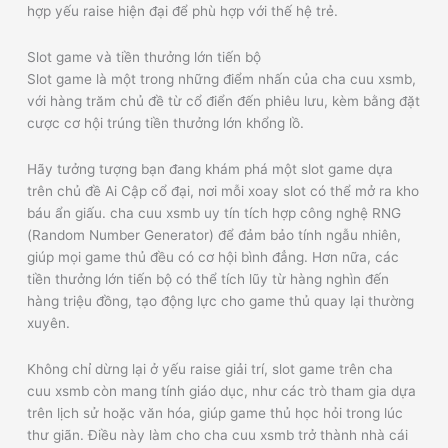
hợp yếu raise hiện đại để phù hợp với thế hệ trẻ.
Slot game và tiền thưởng lớn tiến bộ
Slot game là một trong những điểm nhấn của cha cuu xsmb,
với hàng trăm chủ đề từ cổ điển đến phiêu lưu, kèm bằng đặt
cược cơ hội trúng tiền thưởng lớn khổng lồ.
Hãy tưởng tượng bạn đang khám phá một slot game dựa
trên chủ đề Ai Cập cổ đại, nơi mỗi xoay slot có thể mở ra kho
báu ẩn giấu. cha cuu xsmb uy tín tích hợp công nghệ RNG
(Random Number Generator) để đảm bảo tính ngẫu nhiên,
giúp mọi game thủ đều có cơ hội bình đẳng. Hơn nữa, các
tiền thưởng lớn tiến bộ có thể tích lũy từ hàng nghìn đến
hàng triệu đồng, tạo động lực cho game thủ quay lại thường
xuyên.
Không chỉ dừng lại ở yếu raise giải trí, slot game trên cha
cuu xsmb còn mang tính giáo dục, như các trò tham gia dựa
trên lịch sử hoặc văn hóa, giúp game thủ học hỏi trong lúc
thư giãn. Điều này làm cho cha cuu xsmb trở thành nhà cái