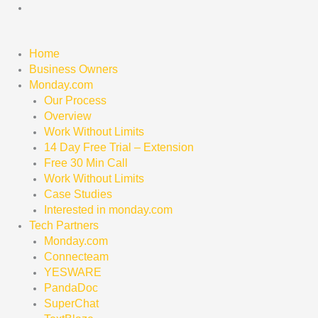
Skip
to
content
Home
Business Owners
Monday.com
Our Process
Overview
Work Without Limits
14 Day Free Trial – Extension
Free 30 Min Call
Work Without Limits
Case Studies
Interested in monday.com
Tech Partners
Monday.com
Connecteam
YESWARE
PandaDoc
SuperChat