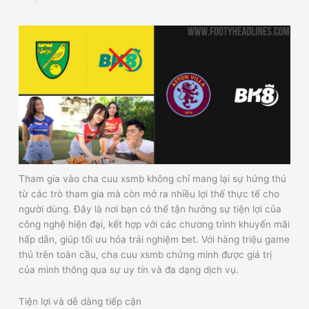
Tham gia vào cha cuu xsmb không chỉ mang lại sự hứng thú
từ các trò tham gia mà còn mở ra nhiều lợi thế thực tế cho
người dùng. Đây là nơi bạn có thể tận hưởng sự tiện lợi của
công nghệ hiện đại, kết hợp với các chương trình khuyến mãi
hấp dẫn, giúp tối ưu hóa trải nghiệm bet. Với hàng triệu game
thủ trên toàn cầu, cha cuu xsmb chứng minh được giá trị
của mình thông qua sự uy tín và đa dạng dịch vụ.
Tiện lợi và dễ dàng tiếp cận