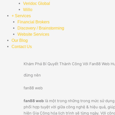
Veridoc Global
Willo
+ Services
Financial Brokers
Discovery / Brainstorming
Website Services
Our Blog
Contact Us
Khám Phá Bí Quyết Thành Công Với Fan88 Web H
đừng nên
fan88 web
fan88 web
là một trong những trong mức sử dụng 
phối hợp tuyệt vời giữa công nghệ & hiệu quả, giúp
hiện Gia Công hóa lịch trình sẽ từng ngày. Với cô