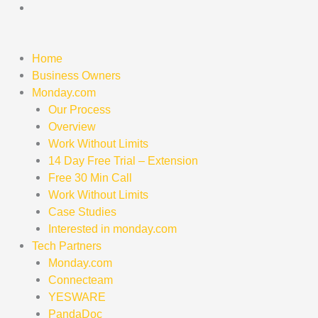
Skip
to
content
Home
Business Owners
Monday.com
Our Process
Overview
Work Without Limits
14 Day Free Trial – Extension
Free 30 Min Call
Work Without Limits
Case Studies
Interested in monday.com
Tech Partners
Monday.com
Connecteam
YESWARE
PandaDoc