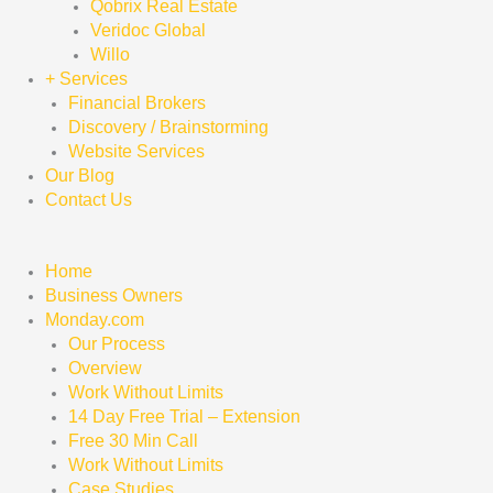
Qobrix Real Estate
Veridoc Global
Willo
+ Services
Financial Brokers
Discovery / Brainstorming
Website Services
Our Blog
Contact Us
Home
Business Owners
Monday.com
Our Process
Overview
Work Without Limits
14 Day Free Trial – Extension
Free 30 Min Call
Work Without Limits
Case Studies