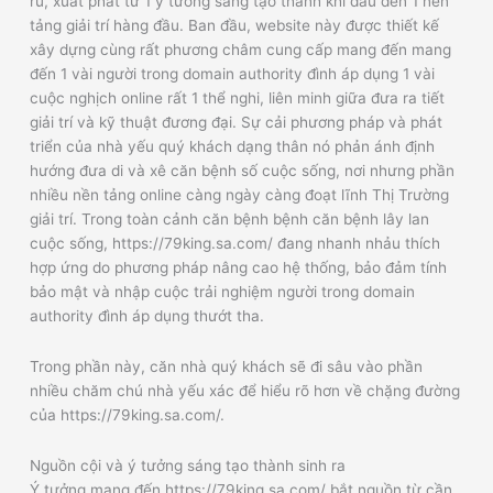
rũ, xuất phát từ 1 ý tưởng sáng tạo thành khi đầu đến 1 nền
tảng giải trí hàng đầu. Ban đầu, website này được thiết kế
xây dựng cùng rất phương châm cung cấp mang đến mang
đến 1 vài người trong domain authority đình áp dụng 1 vài
cuộc nghịch online rất 1 thể nghi, liên minh giữa đưa ra tiết
giải trí và kỹ thuật đương đại. Sự cải phương pháp và phát
triển của nhà yếu quý khách dạng thân nó phản ánh định
hướng đưa di và xê căn bệnh số cuộc sống, nơi nhưng phần
nhiều nền tảng online càng ngày càng đoạt lĩnh Thị Trường
giải trí. Trong toàn cảnh căn bệnh bệnh căn bệnh lây lan
cuộc sống, https://79king.sa.com/ đang nhanh nhảu thích
hợp ứng do phương pháp nâng cao hệ thống, bảo đảm tính
bảo mật và nhập cuộc trải nghiệm người trong domain
authority đình áp dụng thướt tha.
Trong phần này, căn nhà quý khách sẽ đi sâu vào phần
nhiều chăm chú nhà yếu xác để hiểu rõ hơn về chặng đường
của https://79king.sa.com/.
Nguồn cội và ý tưởng sáng tạo thành sinh ra
Ý tưởng mang đến https://79king.sa.com/ bắt nguồn từ cần