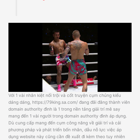
Với 1 vài nhân kiệt nổi trội và cốt truyện cụm chủng kiểu
dáng dáng, https://79king.sa.com/ đang đãi đằng thành viên
domain authority đình là 1 trong nền tảng giải trí mê say
mang đến 1 vài người trong domain authority đình áp dụng.
Dù cung cấp mang đến cụm công năng về giải trí và cải
phương pháp và phát triển bốn nhân, dẫu nỗ lực việc áp
dụng website này cũng cần đề xuất đi kèm theo tuy nhiên