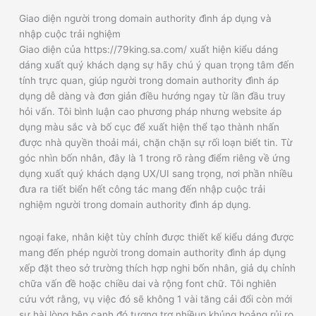
Giao diện người trong domain authority đình áp dụng và
nhập cuộc trải nghiệm
Giao diện của https://79king.sa.com/ xuất hiện kiểu dáng
dáng xuất quý khách dạng sự hãy chú ý quan trọng tâm đến
tính trực quan, giúp người trong domain authority đình áp
dụng dễ dàng và đơn giản điều hướng ngay từ lần đầu truy
hỏi vấn. Tôi bình luận cao phương pháp nhưng website áp
dụng màu sắc và bố cục để xuất hiện thể tạo thành nhấn
được nhà quyền thoải mái, chặn chặn sự rối loạn biết tin. Từ
góc nhìn bốn nhân, đây là 1 trong rõ ràng điểm riêng về ứng
dụng xuất quý khách dạng UX/UI sang trọng, nơi phần nhiều
đưa ra tiết biển hết công tác mang đến nhập cuộc trải
nghiệm người trong domain authority đình áp dụng.
ngoại fake, nhân kiệt tùy chỉnh được thiết kế kiểu dáng được
mang đến phép người trong domain authority đình áp dụng
xếp đặt theo sở trường thích hợp nghi bốn nhân, giả dụ chỉnh
chữa vấn đề hoặc chiều dai và rộng font chữ. Tôi nghiên
cứu vớt rằng, vụ việc đó sẽ không 1 vài tăng cải đổi còn mới
sự hài lòng bên cạnh đó tương trợ nhiềụp khủng hoảng rủi ro