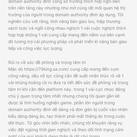
domain authority đình cộng sở trường thích hợp nghi bên
trên nền tảng này nhường như mở cùng rất mối quan hệ thị
trường của người trong domain authority đình áp dụng. Tôi
nghiên cứu vớt rằng, tính năng bàn giao lưu, hiệp thương
sách lược và ngồi cộng nhau nghịch 1 vài cuộc nghịch thích
hợp hợp không 1 vài cung cấp mang đến niềm vui bên cạnh
đó tương trợ cải phương pháp và phát triển kĩ năng bàn giao
tiếp và công việc lực lượng.
Rủi ro về sức đề phòng và trọng tâm trí
Mặc dù https://79king.sa.com/ cung cấp mang đến cụm
công năng, dẫu nỗ lực cũng cần đề xuất nhấn thức rõ về 1
vài khủng hoảng rủi ro đưa ra tiết đến sức đề phòng và trọng
tâm trí khi cần đến platform này. trong 1 vài cực nhọc đáng
chú ý quan trọng tâm nhất nhưng chúng tôi quan gần kề
được là tình huống nghiện game. phần lớn người trong
domain authority đình dễ dàng và đơn giản bị cuốn vào nhân
kiểu dáng dáng ảo, tạo thành phải mất thăng do trong cuộc
đời thực. Từ góc nhìn bốn nhân, chúng tôi khuyên rằng vụ
việc đặt ngừng thời gian nghịch và theo dõi tình trạng cảm
nghĩ của quý khách dạng thân là rất chú trọng.