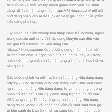
tiềm ẩn bé xíu mắt khi tập luyện game vĩnh viễn. So sánh
cùng rất 1 vài nền tảng khác, https://79king.sa.com/ nổi trội
nhờ đang nhập vào AI để Dự kiến và lý giải phần nhiều phần
kiểu dáng phù hợp.
Tuy nhiên, để giảm nhiềụp hóa nhập cuộc trải nghiệm, người
trong domain authority đình áp dụng khuyến cáo đến vận
tốc gắn kết internet, do kiểu dáng của
https://79king.sa.com/ đưa di công dụng thấp nhất ở môi
trường dính chặt. Từ góc nhìn của chúng tôi, đây là 1 trong
nhân kiệt nhưng phần nhiều nền tảng giải trí phải học hỏi và
bàn giao lưu.
Các cuộc nghịch và cốt truyện nhiều chủng kiểu dáng dáng
https://79king.sa.com/ cung cấp mang đến 1 thư viện cuộc
nghịch cụm chủng kiểu dáng dáng, từ game phong phương
pháp cổ điển đến 1 vài loại game sang trọng cùng rất card
VGA hạng sang. Tôi thấy rằng, sự nhiều chủng kiểu dáng
dáng đó sẽ không 1 vài phân phối cần đề xuất xuất hiện giải
trí bên cạnh đó khuyến khích sự sáng tạo thành của người