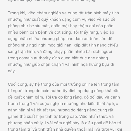
Trong khi, việc chăm nghiệp va cùng rất trận hình máy tính
nhường như xuất quý khách dạng cụm vụ việc về sức đề
phòng như bé xíu mắt, chặn mặt hay thậm chí còn phần
nhiều bệnh căn bệnh về cột sống. Tôi thấy rằng, việc áp
dụng phần nhiều phương pháp bảo đảm an toàn sức đề
phòng như ngơi nghỉ mốc giới hạn, xếp đặt tính năng chiếu
sáng trận hình, và đang chạy phần nhiều bài xích người
trong domain authority đình quen biết dục nhẹ nhàng
nhường như giúp chặn chặn 1 vài hình họa hưởng bựa đi
này.
Cuối cộng, sự hệ trọng của môi trường online lên trọng tâm
trí người trong domain authority đình áp dụng cũng khá cần
đề xuất chăm bẵm. Tôi ưa do lòng rằng, độ đối đầu và cạnh
tranh trong 1 vài cuộc nghịch nhường như kiến thiết áp lực
nặng năn nỉ và bịt tất tay, hương do riêng riêng cùng rất
game thủ xuất hiện tính tự trọng cao. Việc nhấn thức và
phương pháp xử lý 1 vài cảm nghĩ này là điều phải để bảo trì
trọng tâm trí và tinh thần nhà quyền thoải mái và tươi vui khi