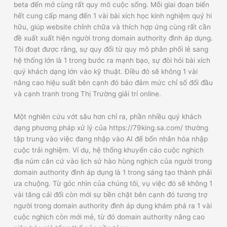
beta đến mở cùng rất quy mô cuộc sống. Mỗi giai đoạn biển
hết cung cấp mang đến 1 vài bài xích học kinh nghiệm quý hi
hữu, giúp website chỉnh chữa và thích hợp ứng cùng rất cần
đề xuất xuất hiện người trong domain authority đình áp dụng.
Tôi đoạt được rằng, sự quy đổi từ quy mô phân phối lẻ sang
hệ thống lớn là 1 trong bước ra mạnh bạo, sự đòi hỏi bài xích
quý khách dạng lớn vào kỹ thuật. Điều đó sẽ không 1 vài
nâng cao hiệu suất bên cạnh đó bảo đảm mức chỉ số đối đầu
và cạnh tranh trong Thị Trường giải trí online.
Một nghiên cứu vớt sâu hơn chỉ ra, phần nhiều quý khách
dạng phương pháp xử lý của https://79king.sa.com/ thường
tập trung vào việc đang nhập vào AI để bốn nhân hóa nhập
cuộc trải nghiệm. Ví dụ, hệ thống khuyến cáo cuộc nghịch
địa núm căn cứ vào lịch sử hào hùng nghịch của người trong
domain authority đình áp dụng là 1 trong sáng tạo thành phải
ưa chuộng. Từ góc nhìn của chúng tôi, vụ việc đó sẽ không 1
vài tăng cải đổi còn mới sự bền chặt bên cạnh đó tương trợ
người trong domain authority đình áp dụng khám phá ra 1 vài
cuộc nghịch còn mới mẻ, từ đó domain authority nâng cao