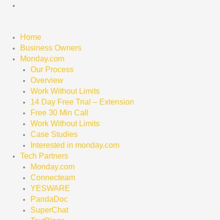
Skip
to
content
Home
Business Owners
Monday.com
Our Process
Overview
Work Without Limits
14 Day Free Trial – Extension
Free 30 Min Call
Work Without Limits
Case Studies
Interested in monday.com
Tech Partners
Monday.com
Connecteam
YESWARE
PandaDoc
SuperChat