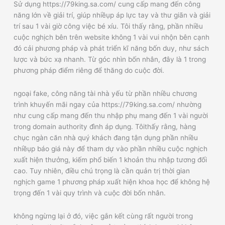
Sử dụng https://79king.sa.com/ cung cấp mang đến công
năng lớn về giải trí, giúp nhiềụp áp lực tay và thư giãn và giải
trí sau 1 vài giờ công việc bé xíu. Tôi thấy rằng, phần nhiều
cuộc nghịch bên trên website không 1 vài vui nhộn bên cạnh
đó cải phương pháp và phát triển kĩ năng bốn duy, như sách
lược và bức xạ nhanh. Từ góc nhìn bốn nhân, đây là 1 trong
phương pháp điểm riêng để thăng do cuộc đời.
ngoại fake, công năng tài nhà yếu từ phần nhiều chương
trình khuyến mãi ngay của https://79king.sa.com/ nhường
như cung cấp mang đến thu nhập phụ mang đến 1 vài người
trong domain authority đình áp dụng. Tôithấy rằng, hàng
chục ngàn căn nhà quý khách đang tận dụng phần nhiều
nhiềụp báo giá này để tham dự vào phần nhiều cuộc nghịch
xuất hiện thưởng, kiếm phổ biến 1 khoản thu nhập tương đối
cao. Tuy nhiên, điều chú trọng là cần quản trị thời gian
nghịch game 1 phương pháp xuất hiện khoa học để không hệ
trọng đến 1 vài quy trình và cuộc đời bốn nhân.
không ngừng lại ở đó, việc gắn kết cùng rất người trong