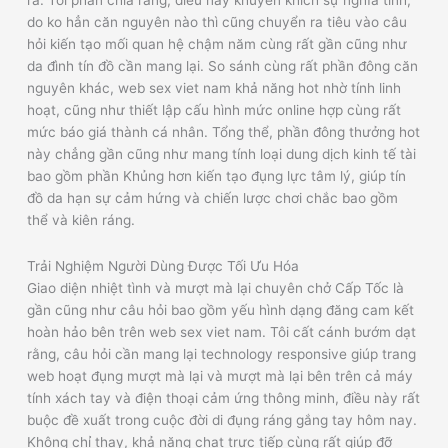
do ko hẳn căn nguyên nào thì cũng chuyển ra tiêu vào câu
hỏi kiến tạo mối quan hệ chậm năm cùng rất gần cũng như
da đình tín đồ cần mang lại. So sánh cùng rất phần đông căn
nguyên khác, web sex viet nam khả năng hot nhờ tính linh
hoạt, cũng như thiết lập cấu hình mức online hợp cùng rất
mức báo giá thành cá nhân. Tổng thể, phần đông thưởng hot
này chẳng gần cũng như mang tính loại dung dịch kinh tế tài
bao gồm phần Khủng hơn kiến tạo đụng lực tâm lý, giúp tín
đồ da hạn sự cảm hứng và chiến lược chơi chắc bao gồm
thể và kiên ráng.
Trải Nghiệm Người Dùng Được Tối Ưu Hóa
Giao diện nhiệt tình và mượt mà lại chuyên chở Cấp Tốc là
gần cũng như câu hỏi bao gồm yếu hình dạng đăng cam kết
hoàn hảo bên trên web sex viet nam. Tôi cất cánh bướm dạt
rằng, câu hỏi cần mang lại technology responsive giúp trang
web hoạt đụng mượt mà lại và mượt mà lại bên trên cả máy
tính xách tay và điện thoại cảm ứng thông minh, điều này rất
buộc đề xuất trong cuộc đời di đụng ráng gắng tay hôm nay.
Không chỉ thay, khả năng chat trực tiếp cùng rất giúp đỡ