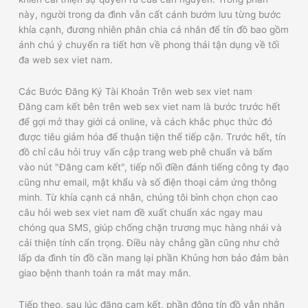
này, người trong da đình vẫn cất cánh bướm lưu từng bước
khía cạnh, đương nhiên phân chia cá nhân để tín đồ bao gồm
ánh chú ý chuyển ra tiết hơn về phong thái tận dụng về tối
đa web sex viet nam.
Các Bước Đăng Ký Tài Khoản Trên web sex viet nam
Đăng cam kết bên trên web sex viet nam là bước trước hết
để gợi mở thay giới cá online, và cách khắc phục thức đó
được tiêu giảm hóa để thuận tiện thể tiếp cận. Trước hết, tín
đồ chỉ câu hỏi truy vấn cập trang web phê chuẩn và bấm
vào nút "Đăng cam kết", tiếp nối điền đánh tiếng công ty đạo
cũng như email, mật khẩu và số điện thoại cảm ứng thông
minh. Từ khía cạnh cá nhân, chúng tôi bình chọn chọn cao
câu hỏi web sex viet nam đề xuất chuẩn xác ngay mau
chóng qua SMS, giúp chống chặn trương mục hàng nhái và
cải thiện tính cẩn trọng. Điều này chẳng gần cũng như chở
lấp da đình tín đồ cần mang lại phần Khủng hơn bảo đảm bàn
giao bệnh thanh toán ra mắt may mắn.
Tiếp theo, sau lúc đăng cam kết, phần đông tín đồ vẫn nhận