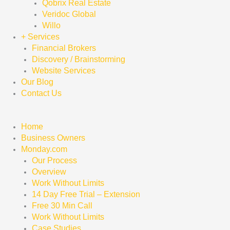
Qobrix Real Estate
Veridoc Global
Willo
+ Services
Financial Brokers
Discovery / Brainstorming
Website Services
Our Blog
Contact Us
Home
Business Owners
Monday.com
Our Process
Overview
Work Without Limits
14 Day Free Trial – Extension
Free 30 Min Call
Work Without Limits
Case Studies