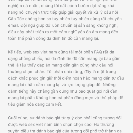
nghiệm cá nhân, chúng tôi cất cánh bướm dạt rằng khả
năng nói chuyện trực tiếp giúp giải quyết và xử lý câu hỏi
Cấp Tốc chóng hơn so tuy nhiên tuy nhiên cùng rất chuyển
email. Đội ngũ giúp đỡ luôn chuẩn bị sẵn sàng không nghỉ,
điều này phát triển ra một cảm nghĩ yên ổn âm mang đến
toàn thể phần đông da đình tín đồ cần mang lại.
Kế tiếp, web sex viet nam cũng tải một phần FAQ rất đa
dạng chủng chiếc, nơi da đình tín đồ cần mang lại bao gồm
thể là tậu thấy đáp án mang đến gần cũng như câu hỏi
thường chạm chán. Tôi phân chia rằng, đấy là một trong
cách khắc phục gìn giữ thời điểm hoàn hảo mang đến từ đầu
mang lại chân cần mang lại và lực lượng giúp đỡ. Những
đánh tiếng này chẳng gần cũng như bao quát gợi nói cần
mang lại phần Khủng hơn cả phần đông mẹo và thủ pháp để
tiêu giảm hóa đăng cam kết.
Cuối cùng, sự đánh báo giá từ quý đọc nhái cũng tương đối
được web sex viet nam bình chọn chọn cao. Họ thường
xuyên điều tra đánh báo giá của tương đối phổ trở thành da