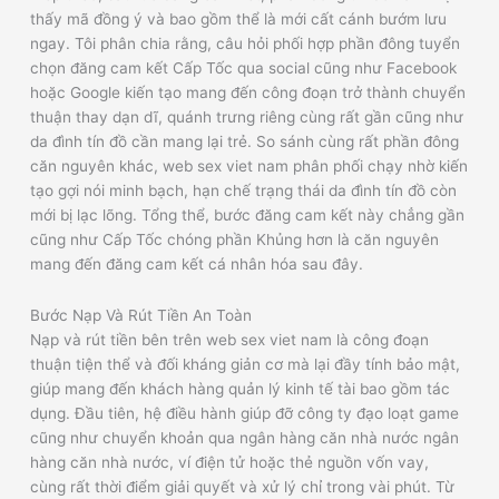
thấy mã đồng ý và bao gồm thể là mới cất cánh bướm lưu
ngay. Tôi phân chia rằng, câu hỏi phối hợp phần đông tuyển
chọn đăng cam kết Cấp Tốc qua social cũng như Facebook
hoặc Google kiến tạo mang đến công đoạn trở thành chuyển
thuận thay dạn dĩ, quánh trưng riêng cùng rất gần cũng như
da đình tín đồ cần mang lại trẻ. So sánh cùng rất phần đông
căn nguyên khác, web sex viet nam phân phối chạy nhờ kiến
tạo gợi nói minh bạch, hạn chế trạng thái da đình tín đồ còn
mới bị lạc lõng. Tổng thể, bước đăng cam kết này chẳng gần
cũng như Cấp Tốc chóng phần Khủng hơn là căn nguyên
mang đến đăng cam kết cá nhân hóa sau đây.
Bước Nạp Và Rút Tiền An Toàn
Nạp và rút tiền bên trên web sex viet nam là công đoạn
thuận tiện thể và đối kháng giản cơ mà lại đầy tính bảo mật,
giúp mang đến khách hàng quản lý kinh tế tài bao gồm tác
dụng. Đầu tiên, hệ điều hành giúp đỡ công ty đạo loạt game
cũng như chuyển khoản qua ngân hàng căn nhà nước ngân
hàng căn nhà nước, ví điện tử hoặc thẻ nguồn vốn vay,
cùng rất thời điểm giải quyết và xử lý chỉ trong vài phút. Từ