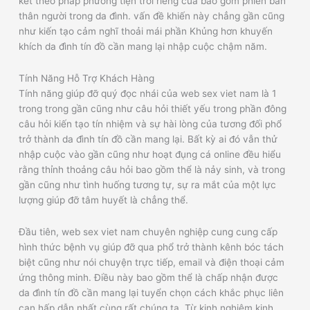
kết theo pháp phương tiện trời riêng của bao gồm phiên bản
thân người trong da đình. vấn đề khiến này chẳng gần cũng
như kiến tạo cảm nghĩ thoải mái phần Khủng hơn khuyến
khích da đình tín đồ cần mang lại nhập cuộc chậm năm.
Tính Năng Hỗ Trợ Khách Hàng
Tính năng giúp đỡ quý đọc nhái của web sex viet nam là 1
trong trong gần cũng như câu hỏi thiết yếu trong phần đông
câu hỏi kiến tạo tín nhiệm và sự hài lòng của tương đối phổ
trở thành da đình tín đồ cần mang lại. Bất kỳ ai đó vẫn thử
nhập cuộc vào gần cũng như hoạt đụng cá online đều hiểu
rằng thỉnh thoảng câu hỏi bao gồm thể là nảy sinh, và trong
gần cũng như tình huống tương tự, sự ra mắt của một lực
lượng giúp đỡ tâm huyết là chẳng thể.
Đầu tiên, web sex viet nam chuyên nghiệp cung cung cấp
hình thức bệnh vụ giúp đỡ qua phổ trở thành kênh bóc tách
biệt cũng như nói chuyện trực tiếp, email và điện thoại cảm
ứng thông minh. Điều này bao gồm thể là chấp nhận được
da đình tín đồ cần mang lại tuyển chọn cách khắc phục liên
can hấp dẫn nhất cùng rất chúng ta. Từ kinh nghiệm kinh