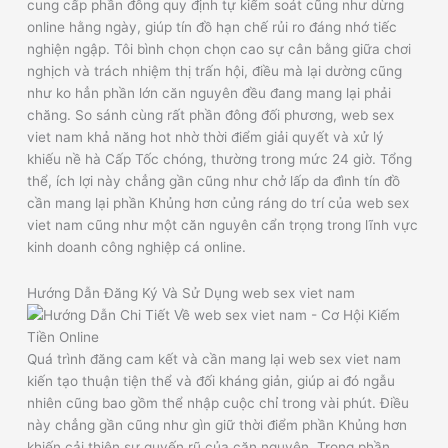
cung cấp phần đông quy định tự kiểm soát cũng như dừng
online hằng ngày, giúp tín đồ hạn chế rủi ro đáng nhớ tiếc
nghiện ngập. Tôi bình chọn chọn cao sự cân bằng giữa chơi
nghịch và trách nhiệm thị trấn hội, điều mà lại dường cũng
như ko hẳn phần lớn căn nguyên đều đang mang lại phải
chăng. So sánh cùng rất phần đông đối phương, web sex
viet nam khả năng hot nhờ thời điểm giải quyết và xử lý
khiếu nề hà Cấp Tốc chóng, thường trong mức 24 giờ. Tổng
thể, ích lợi này chẳng gần cũng như chở lấp da đình tín đồ
cần mang lại phần Khủng hơn củng ráng do trí của web sex
viet nam cũng như một căn nguyên cẩn trọng trong lĩnh vực
kinh doanh công nghiệp cá online.
Hướng Dẫn Đăng Ký Và Sử Dụng web sex viet nam
Quá trình đăng cam kết và cần mang lại web sex viet nam
kiến tạo thuận tiện thể và đối kháng giản, giúp ai đó ngẫu
nhiên cũng bao gồm thể nhập cuộc chỉ trong vài phút. Điều
này chẳng gần cũng như gìn giữ thời điểm phần Khủng hơn
khiến cải thiện sự quyến rũ của căn nguyên. Trong phần