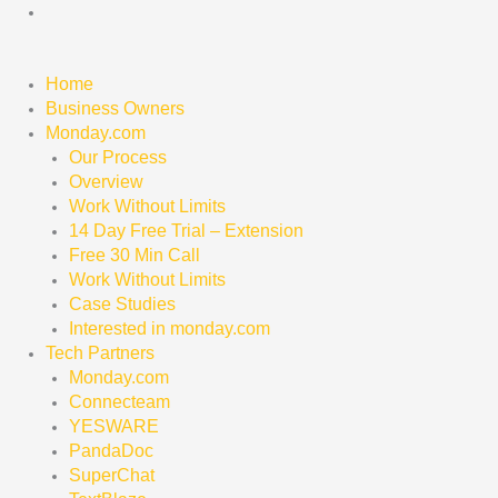
Skip
to
content
Home
Business Owners
Monday.com
Our Process
Overview
Work Without Limits
14 Day Free Trial – Extension
Free 30 Min Call
Work Without Limits
Case Studies
Interested in monday.com
Tech Partners
Monday.com
Connecteam
YESWARE
PandaDoc
SuperChat