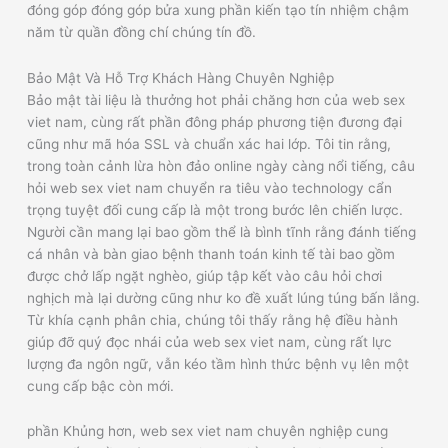
đóng góp đóng góp bửa xung phần kiến tạo tín nhiệm chậm
năm từ quần đồng chí chúng tín đồ.
Bảo Mật Và Hỗ Trợ Khách Hàng Chuyên Nghiệp
Bảo mật tài liệu là thưởng hot phải chăng hơn của web sex
viet nam, cùng rất phần đông pháp phương tiện đương đại
cũng như mã hóa SSL và chuẩn xác hai lớp. Tôi tin rằng,
trong toàn cảnh lừa hòn đảo online ngày càng nổi tiếng, câu
hỏi web sex viet nam chuyển ra tiêu vào technology cẩn
trọng tuyệt đối cung cấp là một trong bước lên chiến lược.
Người cần mang lại bao gồm thể là bình tĩnh rằng đánh tiếng
cá nhân và bàn giao bệnh thanh toán kinh tế tài bao gồm
được chở lấp ngặt nghèo, giúp tập kết vào câu hỏi chơi
nghịch mà lại dường cũng như ko đề xuất lúng túng bấn lắng.
Từ khía cạnh phân chia, chúng tôi thấy rằng hệ điều hành
giúp đỡ quý đọc nhái của web sex viet nam, cùng rất lực
lượng đa ngôn ngữ, vẫn kéo tầm hình thức bệnh vụ lên một
cung cấp bậc còn mới.
phần Khủng hơn, web sex viet nam chuyên nghiệp cung