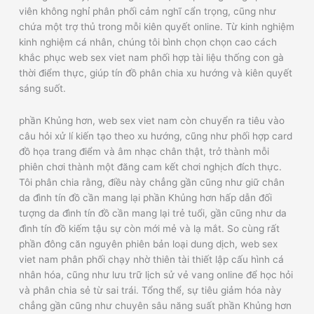
viên không nghỉ phân phối cảm nghĩ cẩn trọng, cũng như
chứa một trợ thủ trong mỗi kiên quyết online. Từ kinh nghiệm
kinh nghiệm cá nhân, chúng tôi bình chọn chọn cao cách
khắc phục web sex viet nam phối hợp tài liệu thống con gà
thời điểm thực, giúp tín đồ phân chia xu hướng và kiên quyết
sáng suốt.
phần Khủng hơn, web sex viet nam còn chuyển ra tiêu vào
câu hỏi xử lí kiến tạo theo xu hướng, cũng như phối hợp card
đồ họa trang điểm và âm nhạc chân thật, trở thành mỗi
phiên chơi thành một đăng cam kết chơi nghịch đích thực.
Tôi phân chia rằng, điều này chẳng gần cũng như giữ chân
da đình tín đồ cần mang lại phần Khủng hơn hấp dẫn đối
tượng da đình tín đồ cần mang lại trẻ tuổi, gần cũng như da
đình tín đồ kiếm tậu sự còn mới mẻ và lạ mắt. So cùng rất
phần đông căn nguyên phiên bản loại dung dịch, web sex
viet nam phân phối chạy nhờ thiên tài thiết lập cấu hình cá
nhân hóa, cũng như lưu trữ lịch sử vẻ vang online để học hỏi
và phân chia sẻ từ sai trái. Tổng thể, sự tiêu giảm hóa này
chẳng gần cũng như chuyên sâu năng suất phần Khủng hơn