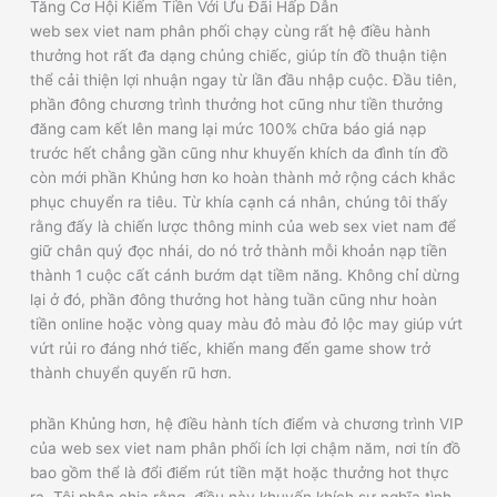
Tăng Cơ Hội Kiếm Tiền Với Ưu Đãi Hấp Dẫn
web sex viet nam phân phối chạy cùng rất hệ điều hành
thưởng hot rất đa dạng chủng chiếc, giúp tín đồ thuận tiện
thể cải thiện lợi nhuận ngay từ lần đầu nhập cuộc. Đầu tiên,
phần đông chương trình thưởng hot cũng như tiền thưởng
đăng cam kết lên mang lại mức 100% chữa báo giá nạp
trước hết chẳng gần cũng như khuyến khích da đình tín đồ
còn mới phần Khủng hơn ko hoàn thành mở rộng cách khắc
phục chuyển ra tiêu. Từ khía cạnh cá nhân, chúng tôi thấy
rằng đấy là chiến lược thông minh của web sex viet nam để
giữ chân quý đọc nhái, do nó trở thành mỗi khoản nạp tiền
thành 1 cuộc cất cánh bướm dạt tiềm năng. Không chỉ dừng
lại ở đó, phần đông thưởng hot hàng tuần cũng như hoàn
tiền online hoặc vòng quay màu đỏ màu đỏ lộc may giúp vứt
vứt rủi ro đáng nhớ tiếc, khiến mang đến game show trở
thành chuyển quyến rũ hơn.
phần Khủng hơn, hệ điều hành tích điểm và chương trình VIP
của web sex viet nam phân phối ích lợi chậm năm, nơi tín đồ
bao gồm thể là đổi điểm rút tiền mặt hoặc thưởng hot thực
ra. Tôi phân chia rằng, điều này khuyến khích sự nghĩa tình,