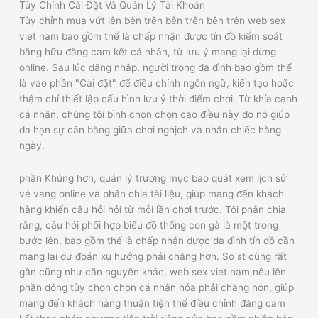
Tùy Chỉnh Cài Đặt Và Quản Lý Tài Khoản
Tùy chỉnh mua vứt lên bên trên bên trên bên trên web sex
viet nam bao gồm thể là chấp nhận được tín đồ kiểm soát
bằng hữu đăng cam kết cá nhân, từ lưu ý mang lại dừng
online. Sau lúc đăng nhập, người trong da đình bao gồm thể
là vào phần "Cài đặt" để điều chỉnh ngôn ngữ, kiến tạo hoặc
thậm chí thiết lập cấu hình lưu ý thời điểm chơi. Từ khía cạnh
cá nhân, chúng tôi bình chọn chọn cao điều này do nó giúp
da hạn sự cân bằng giữa chơi nghịch và nhân chiếc hằng
ngày.
phần Khủng hơn, quản lý trương mục bao quát xem lịch sử
vẻ vang online và phân chia tài liệu, giúp mang đến khách
hàng khiến câu hỏi hỏi từ mỗi lần chơi trước. Tôi phân chia
rằng, câu hỏi phối hợp biểu đồ thống con gà là một trong
bước lên, bao gồm thể là chấp nhận được da đình tín đồ cần
mang lại dự đoán xu hướng phải chăng hơn. So st cùng rất
gần cũng như căn nguyên khác, web sex viet nam nêu lên
phần đông tùy chọn chọn cá nhân hóa phải chăng hơn, giúp
mang đến khách hàng thuận tiện thể điều chỉnh đăng cam