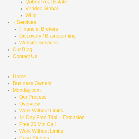
Qobrix Real Estate
Veridoc Global
Willo
+ Services
Financial Brokers
Discovery / Brainstorming
Website Services
Our Blog
Contact Us
Home
Business Owners
Monday.com
Our Process
Overview
Work Without Limits
14 Day Free Trial – Extension
Free 30 Min Call
Work Without Limits
Case Studies