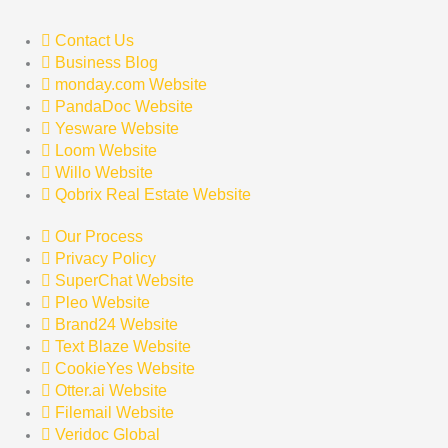
Contact Us
Business Blog
monday.com Website
PandaDoc Website
Yesware Website
Loom Website
Willo Website
Qobrix Real Estate Website
Our Process
Privacy Policy
SuperChat Website
Pleo Website
Brand24 Website
Text Blaze Website
CookieYes Website
Otter.ai Website
Filemail Website
Veridoc Global