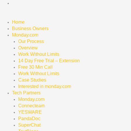
Skip
to
content
Home
Business Owners
Monday.com
Our Process
Overview
Work Without Limits
14 Day Free Trial – Extension
Free 30 Min Call
Work Without Limits
Case Studies
Interested in monday.com
Tech Partners
Monday.com
Connecteam
YESWARE
PandaDoc
SuperChat