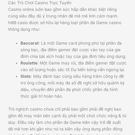
Các Trò Chơi Casino Trực Tuyến
Casino online luôn bao gồm sức hấp dẫn khác biệt riêng
cùng siêu đầy đủ ý trung nhân đê mê mê linh cảm mạnh.
hi88 casio được sở hữu lại hàng loạt phần đa Game casino
thông dụng như:
Baccarat
: Là một Game card phong phú tại phần đa
sòng bạc, địa điểm gamer đặt cược vào tay của gia
đình chia bài xích hoặc tay của gia đình tiêu ứng dụng.
Roulette
: Một Game may rủi, địa điểm gamer đặt cược
vào số lượng hoặc sắc tố Dự kiến bóng vẫn ngừng lại.
Slots
: Máy đánh bạc cùng siêu hàng trăm công ty đề
trơ ông công, mỗi máy đa số đề nghị sở hữu quánh kỳ
diệu, chuyển đến phần đa phút chốc phần đa hình
thức giải trí hoàn hảo.
Trò nghịch casino chưa chỉ phải bao gồm phải đề nghị bao
gồm đỏ may mắn bên cạnh ấy phải một chút chức năng & tứ
duy. Điều này làm cho phần đa Game kiên vậy trở đề xuất
đê mê hơn khi gần như nó ta kiên vậy ứng dụng phần đông