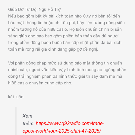
Giúp Đỡ Từ Đội Ngũ Hỗ Trợ
Nếu bao gồm bất kỳ bài xích toán nào C.ty nó bên tôi đến
bảo mật thông tin hoặc chi tổn phí, hãy liên tưởng cùng siêu
nhóm tương hỗ của hi88 casio. Họ luôn chuẩn chỉnh bị sẵn
sàng giúp cho bao bao gồm phiên bản thân đầy đủ người
trong phần đông buôn buôn bán cập nhật phần đa bài xích
toán mà rộng rãi gia đình đang gặp gỡ đề nghị.
Với phần đông pháp mức sử dụng bảo mật thông tin chuẩn
chỉnh xác, người vẫn kiên vậy bình tĩnh mong ao ngóng phần
đông trải nghiệm phần đa hình thức giải trí say đắm mê mà
hi88 casio chuyên cung cấp cho.
kết luận
Xem
thêm:
https://www.q92radio.com/trade-
epcot-world-tour-2025-shirt-47-2025/