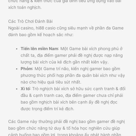
chức năng & kiến thức của gia đình tiêu ứng dụng vào bài
xích toán nghịch.
Các Trò Chơi Đánh Bài
Ngoài casino, hi88 casio cũng siêu mạnh về phần đa Game
đánh bao gồm kế hoạch sắc như:
Tiến lên miền Nam
: Một Game bài xích phong phú ở
chất ta, địa điểm gamer phải đề nghị được nạp năng
lượng bài xích của kẻ địch gần nhất kiên vậy.
Phỏm
: Một Game trí não, kiến nghị gamer bao gồm
phương thức phối hợp phần đa quân bài xích như vậy
nào cho hiệu quả tiêu sút nhất.
Xì tố
: Trò nghịch bài xích sở hữu sức cạnh tranh & đối
đầu & cạnh tranh cao, địa điểm gamer chưa chỉ phải
bao gồm nghịch bài xích bên cạnh ấy đề nghị đọc
được trọng điểm trí kẻ địch.
Các Game này thường phải đề nghị bao gồm gamer đề nghị
bao gồm chức năng tứ duy & tố hóa học nghiên cứu giúp
cảnh huống bao gồm lợi, trong khoảng ấy phát hành phần