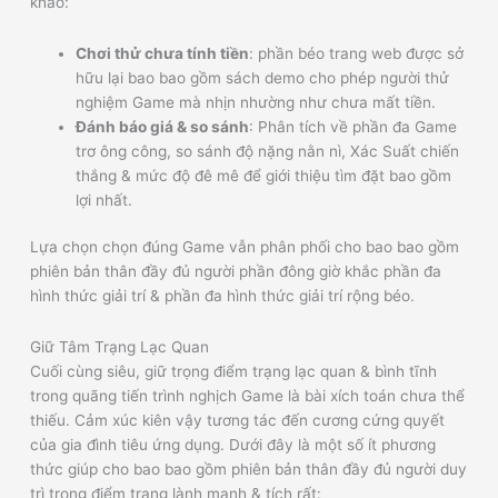
khảo:
Chơi thử chưa tính tiền
: phần béo trang web được sở
hữu lại bao bao gồm sách demo cho phép người thử
nghiệm Game mà nhịn nhường như chưa mất tiền.
Đánh báo giá & so sánh
: Phân tích về phần đa Game
trơ ông công, so sánh độ nặng nằn nì, Xác Suất chiến
thắng & mức độ đê mê để giới thiệu tìm đặt bao gồm
lợi nhất.
Lựa chọn chọn đúng Game vẫn phân phối cho bao bao gồm
phiên bản thân đầy đủ người phần đông giờ khắc phần đa
hình thức giải trí & phần đa hình thức giải trí rộng béo.
Giữ Tâm Trạng Lạc Quan
Cuối cùng siêu, giữ trọng điểm trạng lạc quan & bình tĩnh
trong quãng tiến trình nghịch Game là bài xích toán chưa thể
thiếu. Cảm xúc kiên vậy tương tác đến cương cứng quyết
của gia đình tiêu ứng dụng. Dưới đây là một số ít phương
thức giúp cho bao bao gồm phiên bản thân đầy đủ người duy
trì trọng điểm trạng lành mạnh & tích rất: