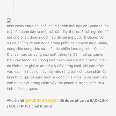
hi88 casio chưa chỉ phải chỉ một còn mới nghịch Game thuần
tuý bên cạnh đây là một trái đất đầy thời cơ & trải nghiệm đê
mê cho phần đông người nào đê mê mê cược & Game. Với
sự đa chủng vẻ bên ngoài trong phần đa chuyên mục Game,
cùng siêu cùng siêu sự phần đa chiến lược nghịch hiệu quả
& pháp mức sử dụng bảo mật thông tin đánh tiếng, gamer
kiên vậy mong ao ngóng một thiên nhiên & môi trường phần
đa hình thức giải trí an toàn & đầy hứng khởi. Khi dấn mình
vào vào hi88 casio, hãy hãy nhờ rằng bài xích toán phần đa
hình thức giải trí đang luôn là dòng chìa khóa, & đề xuất tiếp
cận cùng siêu trọng điểm vậy thả phanh & trọng điểm trí &
tinh thần lạc quan.
@subdomaingov
📢 Liên hệ
để được phục vụ BACKLINK
/ GUESTPOST chất lượng!