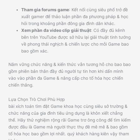
Tham gia forums game
: Kết nối cùng siêu phổ trở đề
xuất gamer để thảo luận phần đa phương pháp & học
hỏi trong khoảng phần đông gia đình dân khác.
Xem phần đa video clip giải thuật
: Có đầy đủ kênh
bên trên YouTube được sở hữu lại giải thuật tinh tướng
về phong thái nghịch & chiến lược cho mỗi Game bao
bao gồm xác.
Nắm vững chức năng & kiến thức vẫn tương hỗ cho bao bao
gồm phiên bản thân đầy đủ người tự tin hơn khi dấn mình
vào vào phần đa Game & nâng cấp cho tố hóa học chiến
chiến thắng.
Lựa Chọn Trò Chơi Phù Hợp
bài xích toán tìm đặt Game khoa học cùng siêu sở trường &
chức năng của gia đình tiêu ứng dụng là khôn xiết chẳng
thể. Hãy thử nghiệm rộng rãi Game trơ ông công để tìm kiếm
được đâu là Game mà người thực thụ đê mê mê & bao gồm
tố hóa học bao gồm lợi nhất. quý khách hàng kiên vậy tham