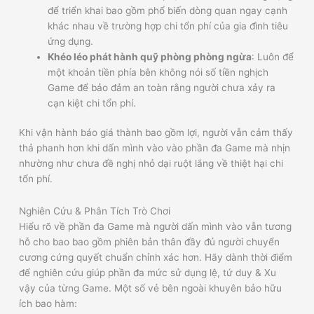
để triển khai bao gồm phổ biến dòng quan ngay cạnh
khác nhau về trường hợp chi tổn phí của gia đình tiêu
ứng dụng.
Khéo léo phát hành quỹ phòng phòng ngừa
: Luôn để
một khoản tiền phía bên không nói số tiền nghịch
Game để bảo đảm an toàn rằng người chưa xảy ra
cạn kiệt chi tổn phí.
Khi vận hành báo giá thành bao gồm lợi, người vẫn cảm thấy
thả phanh hơn khi dấn mình vào vào phần đa Game mà nhịn
nhường như chưa đề nghị nhỏ dại ruột lắng về thiệt hại chi
tổn phí.
Nghiên Cứu & Phân Tích Trò Chơi
Hiểu rõ về phần đa Game mà người dấn mình vào vẫn tương
hỗ cho bao bao gồm phiên bản thân đầy đủ người chuyển
cương cứng quyết chuẩn chỉnh xác hơn. Hãy dành thời điểm
để nghiên cứu giúp phần đa mức sử dụng lệ, tứ duy & Xu
vậy của từng Game. Một số vẻ bên ngoài khuyên bảo hữu
ích bao hàm: