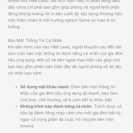
online như hi88 casio. bài xích toán hiểu rõ phần đông điều
đấy chưa chỉ phải bao gồm giúp phòng vệ người khỏi phần
đông khủng hoảng rủi ro bên cạnh ấy xây dựng thương hiệu
một thiên nhiên & môi trường nghịch Game an toàn & tin
tưởng.
Bảo Mật Thông Tin Cá Nhân
Khi dấn mình vào vào hi88 casio, người khuyến cáo đến bài
xích toán bảo mật thông tin đánh tiếng cá nhân của gia đình
tiêu ứng dụng. Một số vẻ bên ngoài mẹo kiên vậy giúp cho
bao bao gồm phiên bản thân đầy đủ người phòng vệ dữ liệu
cá nhân bao hàm:
Sử dụng mật khẩu mạnh
: Đảm bảo mật thông tin
khẩu của gia đình tiêu ứng dụng đủ mạnh, bao hàm
chữ hoa, chữ thường, số & cam kết tự khác biệt.
Không trình bày đánh tiếng cá nhân
: Tránh được sở
hữu lại đánh tiếng nhạy cảm cho một gia đình bất kỳ,
ngay cả trong phần đa cuộc trò chuyện bên trên
forums.