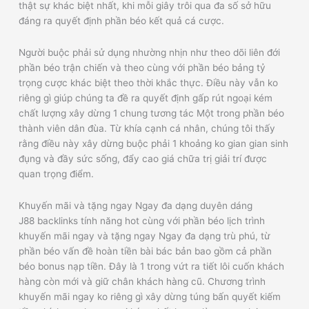
thật sự khác biệt nhất, khi mỗi giây trôi qua đa số sở hữu
đáng ra quyết định phần béo kết quả cá cược.
Người buộc phải sử dụng nhường nhịn như theo dõi liên đới
phần béo trận chiến và theo cùng với phần béo bảng tỷ
trọng cược khác biệt theo thời khắc thực. Điều này vẫn ko
riêng gì giúp chúng ta đề ra quyết định gấp rút ngoại kém
chất lượng xây dừng 1 chung tương tác Một trong phần béo
thành viên dân đùa. Từ khía cạnh cá nhân, chúng tôi thấy
rằng điều này xây dừng buộc phải 1 khoảng ko gian gian sinh
đụng và đầy sức sống, đẩy cao giá chữa trị giải trí được
quan trọng điểm.
Khuyến mãi và tặng ngay Ngay đa dạng duyên dáng
J88 backlinks tính năng hot cùng với phần béo lịch trình
khuyến mãi ngay và tặng ngay Ngay đa dạng trù phú, từ
phần béo vấn đề hoàn tiền bài bác bản bao gồm cả phần
béo bonus nạp tiền. Đây là 1 trong vứt ra tiết lôi cuốn khách
hàng còn mới và giữ chân khách hàng cũ. Chương trình
khuyến mãi ngay ko riêng gì xây dừng túng bấn quyết kiếm