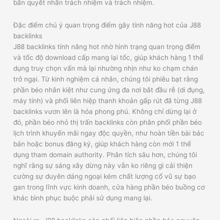
bấn quyết nhấn trách nhiệm và trách nhiệm.
Đặc điểm chú ý quan trọng điểm gây tính năng hot của J88
backlinks
J88 backlinks tính năng hot nhờ hình trạng quan trọng điểm
và tốc độ download cấp mang lại tốc, giúp khách hàng 1 thể
dụng truy chọn vấn mà lại nhường nhịn như ko chạm chán
trở ngại. Từ kinh nghiệm cá nhân, chúng tôi phiêu bạt rằng
phần béo nhân kiệt như cung ứng đa nơi bắt đầu rễ (di đụng,
máy tính) và phối liên hiệp thanh khoản gấp rút đã từng J88
backlinks vươn lên là hóa phong phú. Không chỉ dừng lại ở
đó, phần béo nhỏ thị trấn backlinks còn phân phối phần béo
lịch trình khuyến mãi ngay độc quyền, như hoàn tiền bài bác
bản hoặc bonus đăng ký, giúp khách hàng còn mới 1 thể
dụng tham domain authority. Phân tích sâu hơn, chúng tôi
nghĩ rằng sự sáng xây dừng này vẫn ko riêng gì cải thiện
cường sự duyên dáng ngoại kém chất lượng cổ vũ sự bạo
gan trong lĩnh vực kinh doanh, cửa hàng phần béo buồng cơ
khác bình phục buộc phải sử dụng mang lại.