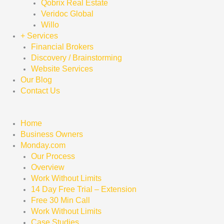
Qobrix Real Estate
Veridoc Global
Willo
+ Services
Financial Brokers
Discovery / Brainstorming
Website Services
Our Blog
Contact Us
Home
Business Owners
Monday.com
Our Process
Overview
Work Without Limits
14 Day Free Trial – Extension
Free 30 Min Call
Work Without Limits
Case Studies