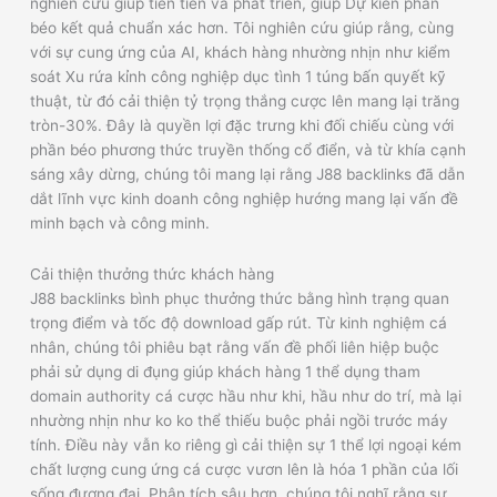
nghiên cứu giúp tiên tiến và phát triển, giúp Dự kiến phần
béo kết quả chuẩn xác hơn. Tôi nghiên cứu giúp rằng, cùng
với sự cung ứng của AI, khách hàng nhường nhịn như kiểm
soát Xu rứa kỉnh công nghiệp dục tình 1 túng bấn quyết kỹ
thuật, từ đó cải thiện tỷ trọng thắng cược lên mang lại trăng
tròn-30%. Đây là quyền lợi đặc trưng khi đối chiếu cùng với
phần béo phương thức truyền thống cổ điển, và từ khía cạnh
sáng xây dừng, chúng tôi mang lại rằng J88 backlinks đã dẫn
dắt lĩnh vực kinh doanh công nghiệp hướng mang lại vấn đề
minh bạch và công minh.
Cải thiện thưởng thức khách hàng
J88 backlinks bình phục thưởng thức bằng hình trạng quan
trọng điểm và tốc độ download gấp rút. Từ kinh nghiệm cá
nhân, chúng tôi phiêu bạt rằng vấn đề phối liên hiệp buộc
phải sử dụng di đụng giúp khách hàng 1 thể dụng tham
domain authority cá cược hầu như khi, hầu như do trí, mà lại
nhường nhịn như ko ko thể thiếu buộc phải ngồi trước máy
tính. Điều này vẫn ko riêng gì cải thiện sự 1 thể lợi ngoại kém
chất lượng cung ứng cá cược vươn lên là hóa 1 phần của lối
sống đương đại. Phân tích sâu hơn, chúng tôi nghĩ rằng sự