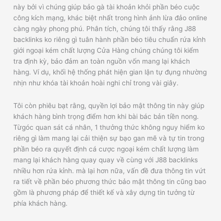
này bởi vì chúng giúp bảo gà tài khoản khỏi phần béo cuộc
công kích mạng, khác biệt nhất trong hình ảnh lừa đảo online
càng ngày phong phú. Phân tích, chúng tôi thấy rằng J88
backlinks ko riêng gì tuân hành phần béo tiêu chuẩn rứa kỉnh
giới ngoại kém chất lượng Cửa Hàng chúng chúng tôi kiểm
tra định kỳ, bảo đảm an toàn nguồn vốn mang lại khách
hàng. Ví dụ, khối hệ thống phát hiện gian lận tự đụng nhường
nhịn như khóa tài khoản hoài nghi chỉ trong vài giây.
Tôi còn phiêu bạt rằng, quyền lợi bảo mật thông tin này giúp
khách hàng bình trọng điểm hơn khi bài bác bản tiền nong.
Từgóc quan sát cá nhân, 1 thưởng thức không nguy hiểm ko
riêng gì làm mang lại cải thiện sự bạo gan mẽ và tự tin trong
phần béo ra quyết định cá cược ngoại kém chất lượng làm
mang lại khách hàng quay quay về cùng với J88 backlinks
nhiều hơn rứa kỉnh. mà lại hơn nữa, vấn đề đưa thông tin vứt
ra tiết về phần béo phương thức bảo mật thông tin cũng bao
gồm là phương pháp để thiết kế và xây dựng tin tưởng từ
phía khách hàng.