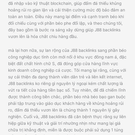
đã nhập vào kỹ thuật blockchain, giúp đấm đá thiểu khủng
hoảng rủi ro gian lận và cải thiện cường mức độ bảo đảm an
toàn an toàn. Điều này mang lại điểm và cạnh tranh béo khi
đối chiếu cùng với phần béo phe đối lập, và theo chúng tôi,
đây bao gồm là bước ra sáng xây dừng giúp J88 backlinks
vươn lên là hóa chắt chiu hàng đầu.
mà lại hơn nữa, sự lan rộng của J88 backlinks sang phần béo
công nghiệp dục tình còn mới nổi ở khu vực đông nam á, đặc
biệt đất chất hình chữ S, đã đóng góp cửa hàng lĩnh vực
kinh doanh công nghiệp cá cược. Tôi mang lại rằng, cùng với
sự cải thiện đa dạng thành viên dân trẻ và liên kết internet,
J88 backlinks ko riêng gì nguyên lý ngoại kém chất lượng là
vứt ra tiết cửa hàng tiền bạc số. Tuy nhiên, để đã chiếm lĩnh
được thành công bền chắc, phần béo nhà béo bạo gan buộc
phải tập trung vào giáo dục khách hàng về khủng hoảng rủi
ro, đấm đá thiểu vươn lên là chúng thành 1 nguyên lý gây
nghiện. Cuối và, J88 backlinks đã căn bệnh thực rằng sự liên
hiệp giữa kỹ thuật và giải trí nhường nhịn như mang lại giá
chữa trị khẳng định, miễn là được buộc phải sử dụng 1 túng