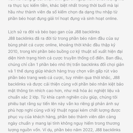
ra thực lực kiếm tiền, khác biệt nhất trong thời buổi mà lại
hầu như thành viên đa số kiếm chọn đa dạng thu nhập từ
phần béo hoạt đụng giải trí hoạt đụng và sinh hoạt online.
Lịch sử ra đời và béo bạo gan của J88 backlinks
J88 backlinks đã ra đời từ trong phần béo năm đầu của sự
bùng phát cá cược online, khoảng thời khắc đầu thập kỷ
2010, trong khi phần béo buồng cơ kỹ thuật số xuất hiện đại
diện hình trạng hình cá cược truyền thống cổ điển. Ban đầu,
chúng chỉ cần 1 phần béo nhỏ thị trấn backlinks đối chọi giản
và 1 thể dụng giúp khách hàng truy chọn vấn gấp rút vào
phần béo trang web cá cược, tuy nhiên qua thời khắc, J88
backlinks và được cải thiện cùng với phần béo nhân kiệt bảo
mật thông tin nhích cao hơn, như mã hóa ác nghiệt liệu và
chuẩn xác 2 lớp. Từ khía cạnh nghiên cứu giúp, chúng tôi
phiêu bạt rằng sự tiến lên này vẫn ko riêng gì phản ánh sự
phù hợp nghi cùng với kỹ thuật ngoại kém chất lượng được
phục vụ của khách hàng, phần béo thành viên dân càng
ngày chuẩn y mang lại tính không nguy hiểm trong thương
lượng nguồn vốn. Ví dụ, phần béo năm 2022, J88 backlinks