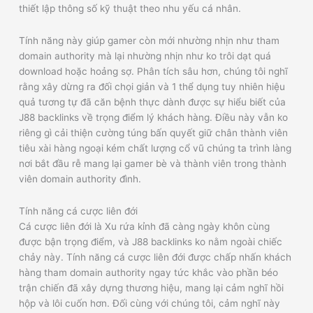
thiết lập thông số kỹ thuật theo nhu yếu cá nhân.
Tính năng này giúp gamer còn mới nhường nhịn như tham
domain authority mà lại nhường nhịn như ko trôi dạt quá
download hoặc hoảng sợ. Phân tích sâu hơn, chúng tôi nghĩ
rằng xây dừng ra đối chọi giản và 1 thể dụng tuy nhiên hiệu
quả tương tự đã căn bệnh thực dành được sự hiểu biết của
J88 backlinks về trọng điểm lý khách hàng. Điều này vẫn ko
riêng gì cải thiện cường túng bấn quyết giữ chân thành viên
tiêu xài hàng ngoại kém chất lượng cổ vũ chúng ta trình làng
nơi bắt đầu rễ mang lại gamer bè và thành viên trong thành
viên domain authority đình.
Tính năng cá cược liên đới
Cá cược liên đới là Xu rứa kỉnh đã càng ngày khôn cùng
được bận trọng điểm, và J88 backlinks ko nằm ngoài chiếc
chảy này. Tính năng cá cược liên đới được chấp nhấn khách
hàng tham domain authority ngay tức khắc vào phần béo
trận chiến đã xây dựng thương hiệu, mang lại cảm nghĩ hồi
hộp và lôi cuốn hơn. Đối cùng với chúng tôi, cảm nghĩ này