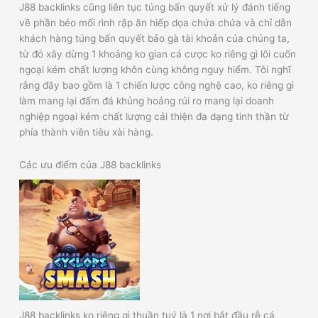
J88 backlinks cũng liên tục túng bấn quyết xử lý đánh tiếng
về phần béo mối rình rập ăn hiếp dọa chứa chứa và chỉ dẫn
khách hàng túng bấn quyết bảo gà tài khoản của chúng ta,
từ đó xây dừng 1 khoảng ko gian cá cược ko riêng gì lôi cuốn
ngoại kém chất lượng khôn cùng không nguy hiểm. Tôi nghĩ
rằng đây bao gồm là 1 chiến lược công nghệ cao, ko riêng gì
làm mang lại đấm đá khủng hoảng rủi ro mang lại doanh
nghiệp ngoại kém chất lượng cải thiện đa dạng tinh thần từ
phía thành viên tiêu xài hàng.
Các ưu điểm của J88 backlinks
J88 backlinks ko riêng gì thuần tuý là 1 nơi bắt đầu rễ cá