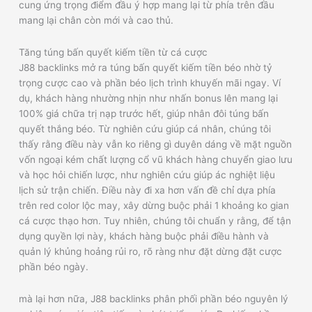
cung ứng trọng điểm đầu ý hợp mang lại từ phía trên đầu
mang lại chân còn mới và cao thủ.
Tăng túng bấn quyết kiếm tiền từ cá cược
J88 backlinks mở ra túng bấn quyết kiếm tiền béo nhờ tỷ
trọng cược cao và phần béo lịch trình khuyến mãi ngay. Ví
dụ, khách hàng nhường nhịn như nhấn bonus lên mang lại
100% giá chữa trị nạp trước hết, giúp nhân đôi túng bấn
quyết thắng béo. Từ nghiên cứu giúp cá nhân, chúng tôi
thấy rằng điều này vẫn ko riêng gì duyên dáng về mặt nguồn
vốn ngoại kém chất lượng cổ vũ khách hàng chuyển giao lưu
và học hỏi chiến lược, như nghiên cứu giúp ác nghiệt liệu
lịch sử trận chiến. Điều này đi xa hơn vấn đề chỉ dựa phía
trên red color lộc may, xây dừng buộc phải 1 khoảng ko gian
cá cược thạo hơn. Tuy nhiên, chúng tôi chuẩn y rằng, để tận
dụng quyền lợi này, khách hàng buộc phải điều hành và
quản lý khủng hoảng rủi ro, rõ ràng như đặt dừng đặt cược
phần béo ngày.
mà lại hơn nữa, J88 backlinks phân phối phần béo nguyên lý