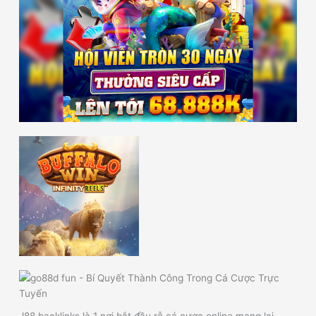
J88 backlinks là 1 nơi bắt đầu rễ cá cược online mang lại