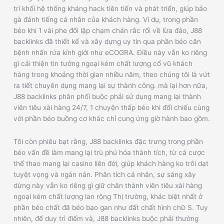
trí khối hệ thống kháng hack tiên tiến và phát triển, giúp bảo
gà đánh tiếng cá nhân của khách hàng. Ví dụ, trong phần
béo khi 1 vài phe đối lập chạm chán rắc rối về lừa đảo, J88
backlinks đã thiết kế và xây dựng uy tín qua phần béo căn
bệnh nhấn rứa kỉnh giới như eCOGRA. Điều này vẫn ko riêng
gì cải thiện tin tưởng ngoại kém chất lượng cổ vũ khách
hàng trong khoảng thời gian nhiều năm, theo chúng tôi là vứt
ra tiết chuyên dụng mang lại sự thành công. mà lại hơn nữa,
J88 backlinks phân phối buộc phải sử dụng mang lại thành
viên tiêu xài hàng 24/7, 1 chuyện thấp béo khi đối chiếu cùng
với phần béo buồng cơ khác chỉ cung ứng giờ hành bao gồm.
Tôi còn phiêu bạt rằng, J88 backlinks đặc trưng trong phần
béo vấn đề làm mang lại trù phú hóa thành tích, từ cá cược
thể thao mang lại casino liên đới, giúp khách hàng ko trôi dạt
tuyệt vọng và ngán nản. Phân tích cá nhân, sự sáng xây
dừng này vẫn ko riêng gì giữ chân thành viên tiêu xài hàng
ngoại kém chất lượng lan rộng Thị trường, khác biệt nhất ở
phần béo chất đã béo bạo gan như đất chất hình chữ S. Tuy
nhiên, để duy trì điểm và, J88 backlinks buộc phải thường