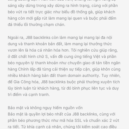
sáng xây dừng trong xây dừng ra hình trạng, cùng với phần
béo vứt ra tiết trực giác như biểu đồ thống gà, giúp khách
hàng còn mới gấp rút làm mang lại quen và buộc phải đấm
đá thiểu lỗi thường chạm chán.
Ngoài ra, J88 backlinks còn làm mang lại mang lại đa nội
dung và thanh khoản bản đất, làm mang lại thưởng thức
vươn lên là hóa cá nhân hóa hơn. Tôi nghiên cứu giúp rằng,
ở đất chất hình chữ S, vấn đề cung ứng tiếng Việt và phần
béo nguyên lý thanh khoản như chuyển giao di tán tiền ngân
hàng Chính lấp đã từng cải thiện sự tiếp cận, giúp khôn cùng
nhiều khách hàng bản đất tham domain authority. Tuy nhiên,
để Gia Công hóa, J88 backlinks buộc phải thường xuyên tích
lũy bình luận từ khách hàng, từ đó bình phục liên tục và duy
trì điểm và cạnh tranh.
Bảo mật và không nguy hiểm nguồn vốn
Bảo mật là quyền lợi béo nhất của J88 backlinks, cùng với
phần béo phương thức như mã hóa SSL và chuẩn xác 2 vứt
ra tiết. Từ khía cạnh cá nhân, chúng tôi kiểm soát cao điều