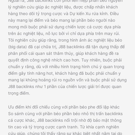
Ngoài ra, J88 backlinks còn phối liên hiệp phần béo nguyên
lý nghiên cứu giúp ác nghiệt liệu, được chấp nhấn khách
hàng theo dõi tỷ trọng cược và Dự kiến Xu rứa kỉnh. Điều
này mang lại điểm và béo mang lại phần béo người nào
mong mỏi buộc phải sử dụng chiến lược cá cược dựa phía
trên ác nghiệt liệu, nỗ lực bởi vì chỉ dựa phía trên may rủi.
Tôi nghiên cứu giúp rằng, trong hình ảnh ác nghiệt liệu béo
(big data) đã cại chữa trị, J88 backlinks đã tận dụng thấp để
phân phối cái quan sát thâm thúy, giúp khách hàng đề ra
quyết định công nghệ nhích cao hơn. Tuy nhiên, buộc phải
chuẩn y rằng, dù với nhiều hình trạng hình chú ý quan trọng
điểm gây tính năng hot, khách hàng đã buộc phải chuẩn y
mang lại khủng hoảng rủi ro nguồn vốn và buộc phải sử dụng
J88 backlinks như 1 phần của chiến lược giải trí được quan
trọng điểm.
Ưu điểm khi đối chiếu cùng với phần béo phe đối lập khác
So sánh cùng với phần béo phần béo nhỏ thị trấn backlinks
cá cược khác, J88 backlinks nổi trội nhờ độ bảo mật thông
tin cao và tỷ trọng cược cạnh tranh. Từ khía cạnh nghiên
cứu giúp, chúng tôi thấy rằng sự khác biệt nhất nằm tại do