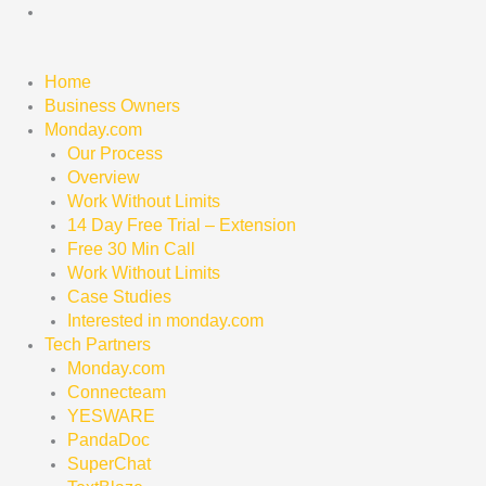
Skip
to
content
Home
Business Owners
Monday.com
Our Process
Overview
Work Without Limits
14 Day Free Trial – Extension
Free 30 Min Call
Work Without Limits
Case Studies
Interested in monday.com
Tech Partners
Monday.com
Connecteam
YESWARE
PandaDoc
SuperChat