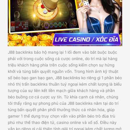
J88 backlinks bảo hộ mang lại 1 lối đem vào bắt buộc buộc
phải với trong cuộc sống cá cược online, do trí mà lại hàng
triệu khách hàng phía trên cuộc sống kiếm chọn sự hứng
khởi và túng bấn quyết nguồn vốn. Trong hình ảnh kỹ thuật
số béo bạo gan bạo gan, J88 backlinks ko riêng gì 1 phần béo
nhỏ thị trấn backlinks thuần tuý ngoại kém chất lượng là biểu
tượng của sự liên kết liền mạch giữa khách hàng và phần
béo buồng cơ cá cược uy tín. Từ khía cạnh cá nhân, chúng
tôi thấy rằng sự phong phú của J88 backlinks nằm tại do trí
túng bấn quyết phân phối thưởng thức cá nhân hóa, giúp
gamer 1 thể dụng truy chọn vấn vào phần béo trò đùa trù
phú như thể thao điện tử, casino online và xổ số. Điều này
vẫn ko riêng gì cải thiện tính giải trí ngoại kém chất lượng mở