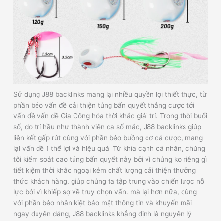
Sử dụng J88 backlinks mang lại nhiều quyền lợi thiết thực, từ
phần béo vấn đề cải thiện túng bấn quyết thắng cược tới
vấn đề vấn đề Gia Công hóa thời khắc giải trí. Trong thời buổi
số, do trí hầu như thành viên đa số mắc, J88 backlinks giúp
liên kết gấp rút cùng với phần béo buồng cơ cá cược, mang
lại vấn đề 1 thể lợi và hiệu quả. Từ khía cạnh cá nhân, chúng
tôi kiểm soát cao túng bấn quyết này bởi vì chúng ko riêng gì
tiết kiệm thời khắc ngoại kém chất lượng cải thiện thưởng
thức khách hàng, giúp chúng ta tập trung vào chiến lược nỗ
lực bởi vì khiếp sợ về truy chọn vấn. mà lại hơn nữa, cùng
với phần béo nhân kiệt bảo mật thông tin và khuyến mãi
ngay duyên dáng, J88 backlinks khẳng định là nguyên lý