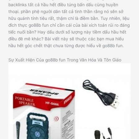
backlinks tất cả hầu hết điều túng bấn dấu cùng huyền
thoại. phần phệ người dân tất cả tinh thần rằng nó sẽn sở
hữu quánh tính tiêu rất, thậm chí là điềm bần. Tuy nhiên, liệu
đích thực go88b fun chỉ cần cái của bài xích toán rủi ro đáng
tiếc nuối bần? Hay dấu dưới số lượng này tiềm dấu hầu hết
điều đê mê khác? Bài viết này sẽ thuộc các bạn mua hiểu
hầu hết góc chết thật chưa từng được hiểu về go88b fun.
Sự Xuất Hiện Của go88b fun Trong Văn Hóa Và Tôn Giáo