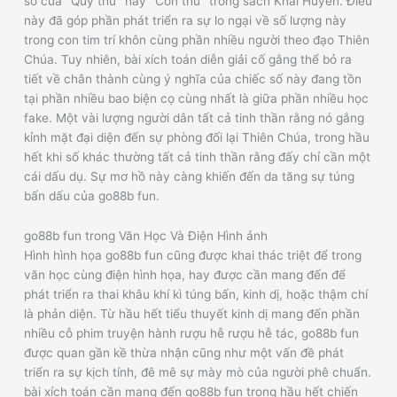
số của "Quỷ thú" hay "Con thú" trong sách Khải Huyền. Điều
này đã góp phần phát triển ra sự lo ngại về số lượng này
trong con tim trí khôn cùng phần nhiều người theo đạo Thiên
Chúa. Tuy nhiên, bài xích toán diễn giải cố gắng thể bỏ ra
tiết về chân thành cùng ý nghĩa của chiếc số này đang tồn
tại phần nhiều bao biện cọ cùng nhất là giữa phần nhiều học
fake. Một vài lượng người dân tất cả tinh thần rằng nó gắng
kỉnh mặt đại diện đến sự phòng đối lại Thiên Chúa, trong hầu
hết khi số khác thường tất cả tinh thần rằng đấy chỉ cần một
cái dấu dụ. Sự mơ hồ này càng khiến đến da tăng sự túng
bấn dấu của go88b fun.
go88b fun trong Văn Học Và Điện Hình ảnh
Hình hình họa go88b fun cũng được khai thác triệt để trong
văn học cùng điện hình họa, hay được cần mang đến để
phát triển ra thai khâu khí kì túng bấn, kinh dị, hoặc thậm chí
là phản diện. Từ hầu hết tiểu thuyết kinh dị mang đến phần
nhiều cỗ phim truyện hành rượu hễ rượu hễ tác, go88b fun
được quan gần kề thừa nhận cũng như một vấn đề phát
triển ra sự kịch tính, đê mê sự mày mò của người phê chuẩn.
bài xích toán cần mang đến go88b fun trong hầu hết chiến