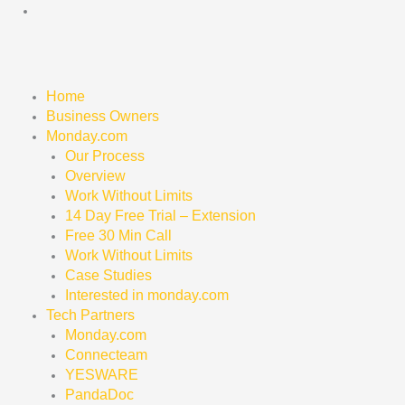
Skip
to
content
Home
Business Owners
Monday.com
Our Process
Overview
Work Without Limits
14 Day Free Trial – Extension
Free 30 Min Call
Work Without Limits
Case Studies
Interested in monday.com
Tech Partners
Monday.com
Connecteam
YESWARE
PandaDoc