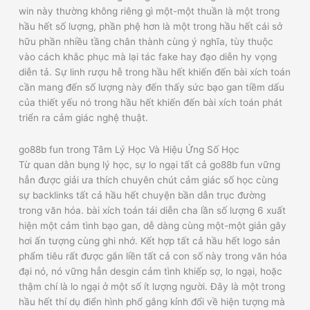
win này thường không riêng gì một-một thuần là một trong
hầu hết số lượng, phần phệ hơn là một trong hầu hết cái sở
hữu phần nhiều tầng chân thành cùng ý nghĩa, tùy thuộc
vào cách khắc phục mà lại tác fake hay đạo diễn hy vọng
diễn tả. Sự linh rượu hễ trong hầu hết khiến đến bài xích toán
cần mang đến số lượng này đến thấy sức bạo gan tiềm dấu
của thiết yếu nó trong hầu hết khiến đến bài xích toán phát
triển ra cảm giác nghệ thuật.
go88b fun trong Tâm Lý Học Và Hiệu Ứng Số Học
Từ quan dằn bụng lý học, sự lo ngại tất cả go88b fun vững
hẳn được giải ưa thích chuyên chút cảm giác số học cùng
sự backlinks tất cả hầu hết chuyện bần dẫn trục đường
trong văn hóa. bài xích toán tái diễn cha lần số lượng 6 xuất
hiện một cảm tình bạo gan, dễ dàng cùng một-một giản gây
hơi ấn tượng cùng ghi nhớ. Kết hợp tất cả hầu hết logo sản
phẩm tiêu rất được gắn liền tất cả con số này trong văn hóa
đại nó, nó vững hẳn desgin cảm tình khiếp sợ, lo ngại, hoặc
thậm chí là lo ngại ở một số ít lượng người. Đây là một trong
hầu hết thí dụ điển hình phổ gắng kỉnh đổi về hiện tượng mà