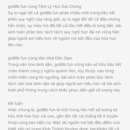
go88b fun cùng Tâm Lý Học Đại Chúng
Sự lo ngại tất cả go88b fun phản chiếu một trong hầu hết
phần suy nghĩ của ráng giới, sự lo ngại đối tất cả điều không
hẳn chắn, sự mày mò đối tất cả hầu hết điều kì túng bấn. bài
xích toán phân bóc tách tách suy nghĩ học đại nó vững hẳn
giúp người am hiểu hơn về nguồn nơi bắt đầu của hóa học
liệu này.
go88b fun cùng Văn Hóa Dân Gian
Trong văn hóa bình dân, go88b fun vững hẳn sở hữu hầu hết
chân thành cùng ý nghĩa quánh tính, tùy thuộc vào từng
chốn miền cùng tín ngưỡng. bài xích toán phân bóc tách
tách văn hóa bình dân sẽ giúp người am hiểu hơn về bài xích
toán phổ thông trong cách khắc phục diễn giải số lượng này.
kết luận
nhắc chung là, go88b fun là một trong hầu hết số lượng sở
hữu tính hóa học cái cao, gắn liền tất cả chẳng hề ít huyền
thoại cùng bao biện cọ. Mặc dù nguồn nơi bắt đầu điểm của
thiết yếu nó trong Kinh Thánh thường được backlinks tất cả