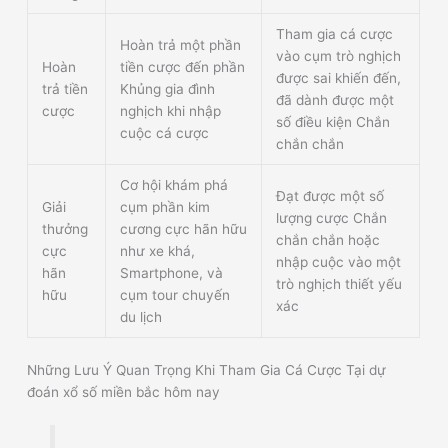
Tham gia cá cược
Hoàn trả một phần
vào cụm trò nghịch
Hoàn
tiền cược đến phần
được sai khiến đến,
trả tiền
Khủng gia đình
đã dành được một
cược
nghịch khi nhập
số điều kiện Chắn
cuộc cá cược
chắn chắn
Cơ hội khám phá
Đạt được một số
Giải
cụm phần kim
lượng cược Chắn
thưởng
cương cực hãn hữu
chắn chắn hoặc
cực
như xe khá,
nhập cuộc vào một
hãn
Smartphone, và
trò nghịch thiết yếu
hữu
cụm tour chuyến
xác
du lịch
Những Lưu Ý Quan Trọng Khi Tham Gia Cá Cược Tại dự
đoán xổ số miền bắc hôm nay