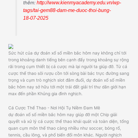
thêm:
http://www.kienmyacademy.edu.vn/wp-
tags/tai-gem88-dam-me-duoc-thoi-bung-
18-07-2025
Sức hút của dự đoán xổ số miền bắc hôm nay không chỉ tới
trong khoảng danh tiếng bên cạnh đấy trong khoảng sự rộng
rãi trong cụm thiết bị cá cược mà lại người ta giúp đỡ. Từ cá
cược thể thao sôi rượu cồn tới sòng bài bác trực đường sang
trọng và cụm trò nghịch slot đắm đuối, dự đoán xổ số miền
bắc hôm nay sở hữu tới một trái đất giải trí thư dãn giới hạn
max đến phần Khủng gia đình nghịch.
Cá Cược Thể Thao - Nơi Hội Tụ Niềm Đam Mê
dự đoán xổ số miền bắc hôm nay giúp đỡ một Chip giải
quyết và xử lý cá cược thể thao khái quát và toàn diện, tổng
quan cụm môn thể thao càng nhiều như soccer, bóng rổ,
tennis, cầu lông, và phổ biến đổi môn khác. Người nghịch