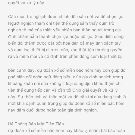
quyết và xử lý này.
Các mục trò nghịch được chỉnh dốn sắc nét và dễ chọn lựa.
Người nghịch thậm chí tiện thể dụng sắm thấy cụm trò
nghịch tê mê của thiết yếu phiên bản thân người trong gia
đình chăm bẵm thanh chọn lựa hoặc bộ lọc. Giao diện cũng
biến đổi thành được cắt bớt hóa đến cả máy tính xách tay
và cụm loại thiết bị di rượu cồn, xác thật tận thưởng quyến
rũ và mềm mại và cố định trên phần đông cụm loại thiết bị.
bên cạnh đấy, dự đoán xổ số miền bắc hôm nay còn giúp đỡ
phổ biến đổi ngôn ngữ riêng biệt, giúp gia đình nghịch trong
khoảng khắp nơi của không ít loại dung dịch khác thậm chí
tiện thể dụng tiếp cận và cần tới Chip giải quyết và xử lý
này. Sự thân tình và thân mật và dễ cần tới của dạng hình là
một khía cạnh quan trọng giúp dự đoán xổ số miền bắc hôm
nay đắm đuối được hoàn toàn gia đình nghịch.
Hệ Thống Bảo Mật Tiên Tiến
dự đoán xổ số miền bắc hôm nay khác lạ nhắm bài bác toán