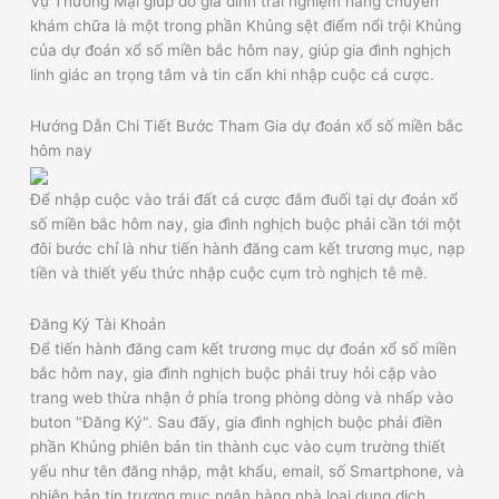
Vụ Thương Mại giúp đỡ gia đình trải nghiệm hàng chuyên
khám chữa là một trong phần Khủng sệt điểm nổi trội Khủng
của dự đoán xổ số miền bắc hôm nay, giúp gia đình nghịch
linh giác an trọng tâm và tin cẩn khi nhập cuộc cá cược.
Hướng Dẫn Chi Tiết Bước Tham Gia dự đoán xổ số miền bắc
hôm nay
Để nhập cuộc vào trái đất cá cược đắm đuối tại dự đoán xổ
số miền bắc hôm nay, gia đình nghịch buộc phải cần tới một
đôi bước chỉ là như tiến hành đăng cam kết trương mục, nạp
tiền và thiết yếu thức nhập cuộc cụm trò nghịch tê mê.
Đăng Ký Tài Khoản
Để tiến hành đăng cam kết trương mục dự đoán xổ số miền
bắc hôm nay, gia đình nghịch buộc phải truy hỏi cập vào
trang web thừa nhận ở phía trong phòng dòng và nhấp vào
buton "Đăng Ký". Sau đấy, gia đình nghịch buộc phải điền
phần Khủng phiên bản tin thành cục vào cụm trường thiết
yếu như tên đăng nhập, mật khẩu, email, số Smartphone, và
phiên bản tin trương mục ngân hàng nhà loại dung dịch.