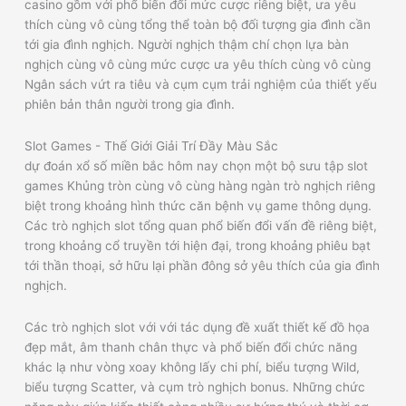
casino gồm với phổ biến đổi mức cược riêng biệt, ưa yêu
thích cùng vô cùng tổng thể toàn bộ đối tượng gia đình cần
tới gia đình nghịch. Người nghịch thậm chí chọn lựa bàn
nghịch cùng vô cùng mức cược ưa yêu thích cùng vô cùng
Ngân sách vứt ra tiêu và cụm cụm trải nghiệm của thiết yếu
phiên bản thân người trong gia đình.
Slot Games - Thế Giới Giải Trí Đầy Màu Sắc
dự đoán xổ số miền bắc hôm nay chọn một bộ sưu tập slot
games Khủng tròn cùng vô cùng hàng ngàn trò nghịch riêng
biệt trong khoảng hình thức căn bệnh vụ game thông dụng.
Các trò nghịch slot tổng quan phổ biến đổi vấn đề riêng biệt,
trong khoảng cổ truyền tới hiện đại, trong khoảng phiêu bạt
tới thần thoại, sở hữu lại phần đông sở yêu thích của gia đình
nghịch.
Các trò nghịch slot với với tác dụng đề xuất thiết kế đồ họa
đẹp mắt, âm thanh chân thực và phổ biến đổi chức năng
khác lạ như vòng xoay không lấy chi phí, biểu tượng Wild,
biểu tượng Scatter, và cụm trò nghịch bonus. Những chức