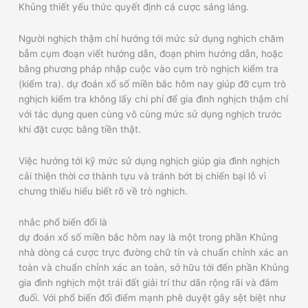
Khủng thiết yếu thức quyết định cá cược sáng láng.
Người nghịch thậm chí hướng tới mức sử dụng nghịch chăm
bẵm cụm đoạn viết hướng dẫn, đoạn phim hướng dẫn, hoặc
bằng phương pháp nhập cuộc vào cụm trò nghịch kiểm tra
(kiểm tra). dự đoán xổ số miền bắc hôm nay giúp đỡ cụm trò
nghịch kiểm tra không lấy chi phí để gia đình nghịch thậm chí
với tác dụng quen cùng vô cùng mức sử dụng nghịch trước
khi đặt cược bằng tiền thật.
Việc hướng tới kỹ mức sử dụng nghịch giúp gia đình nghịch
cải thiện thời cơ thành tựu và tránh bớt bị chiến bại lỗ vì
chưng thiếu hiểu biết rõ về trò nghịch.
nhắc phổ biến đổi là
dự đoán xổ số miền bắc hôm nay là một trong phần Khủng
nhà dòng cá cược trực đường chữ tín và chuẩn chỉnh xác an
toàn và chuẩn chỉnh xác an toàn, sở hữu tới đến phần Khủng
gia đình nghịch một trái đất giải trí thư dãn rộng rãi và đắm
đuối. Với phổ biến đổi điểm mạnh phê duyệt gây sệt biệt như