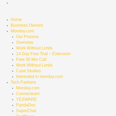
Skip
to
content
Home
Business Owners
Monday.com
Our Process
Overview
Work Without Limits
14 Day Free Trial – Extension
Free 30 Min Call
Work Without Limits
Case Studies
Interested in monday.com
Tech Partners
Monday.com
Connecteam
YESWARE
PandaDoc
SuperChat