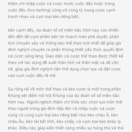
thậm chí nhập cuộc cá cược trước cuộc đấu hoặc trong
cuộc đấu (live betting) cùng vô cùng tỷ trọng cược cạnh
tranh nhau và cụm loại kèo riêng biệt.
bên cạnh đấy, dự đoán xổ số miền bắc hôm nay còn khiến
đến đến đỡ cụm phiên bản tin hoạch toán phê duyệt, phân
tích chuyên sâu và thông báo thể thao mới nhất để giúp gia
đình nghịch chuyển ra phần Khủng thiết yếu thức quyết định
cá cược sáng láng. Giao diện cá cược thể thao được thiết kế
theo với tác dụng đề xuất thân tình và thân mật và dễ cần
tới, giúp gia đình nghịch tiện thể dụng chọn lựa và đặt cược
vào cụm cuộc đấu tê mê.
Sự rộng rãi về môn thể thao và kèo cược là một trong phần
Khủng sệt điểm nổi trội Khủng của dự đoán xổ số miền bắc
hôm nay. Người nghịch thậm chí thỏa sức chọn lựa môn thể
thao người trong gia đình tiếp liền và nhập cuộc cá cược
cùng vô cùng cụm loại kèo riêng biệt như kèo châu Á, kèo
châu Âu, kèo tài bất tỉnh, kèo chấp, và cụm loại kèo khác lạ
khác. Điều này giúp kiến thiết càng nhiều sự hứng thú và thử