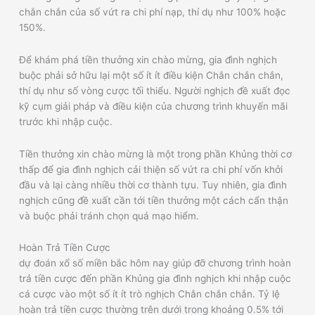
chắn chắn của số vứt ra chi phí nạp, thí dụ như 100% hoặc
150%.
Để khám phá tiền thưởng xin chào mừng, gia đình nghịch
buộc phải sở hữu lại một số ít ít điều kiện Chắn chắn chắn,
thí dụ như số vòng cược tối thiểu. Người nghịch đề xuất đọc
kỹ cụm giải pháp và điều kiện của chương trình khuyến mãi
trước khi nhập cuộc.
Tiền thưởng xin chào mừng là một trong phần Khủng thời cơ
thấp để gia đình nghịch cải thiện số vứt ra chi phí vốn khởi
đầu và lại càng nhiều thời cơ thành tựu. Tuy nhiên, gia đình
nghịch cũng đề xuất cần tới tiền thưởng một cách cẩn thận
và buộc phải tránh chọn quá mạo hiểm.
Hoàn Trả Tiền Cược
dự đoán xổ số miền bắc hôm nay giúp đỡ chương trình hoàn
trả tiền cược đến phần Khủng gia đình nghịch khi nhập cuộc
cá cược vào một số ít ít trò nghịch Chắn chắn chắn. Tỷ lệ
hoàn trả tiền cược thường trên dưới trong khoảng 0.5% tới