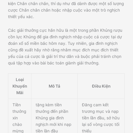
kiện Chắn chắn chắn, thí dụ như đã dành được một số lượng
cược Chắn chắn chắn hoặc nhập cuộc vào một trò nghịch
thiết yếu xác.
Các giải thưởng cực hãn hữu là một trong phần Khủng rượu
cồn lực Khủng để gia đình nghịch nhập cuộc cá cược tại dự
đoán xổ số miền bắc hôm nay. Tuy nhiên, gia đình nghịch
cũng đề xuất hãy nhờ rằng nhằm mục đích mục đích thiết
yếu của cá cược là giải trí thư dãn và buộc phải tránh chọn
quá tập hợp vào bài bác toán giành giải thưởng.
Loại
Khuyến
Mô Tả
Điều Kiện
Mãi
Tiền
tặng kèm tiền
Đăng cam kết
thưởng
thưởng đến phần
trương mục và nạp
xin
Khủng gia đình
tiền lần đầu, sở hữu
chào
nghịch mới khi nạp
lại số vòng cược tối
mừng
tiền lần đầu
thiểu