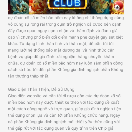
dự đoán xổ số miền bắc hôm nay không chỉ thông dụng cùng
vô cùng sự rộng rãi trong cụm trò nghịch cá cược bên cạnh
đấy được quan ngay cạnh nhận và thẩm định và đánh giá
cao vì chưng phổ biến đổi điểm mạnh phê duyệt gây sệt biệt
khác. Từ dạng hình thân tình và thân mật, dễ cần tới tới
mạng lưới hệ thống bảo mật đương đại và hình thức căn
bệnh vụ giúp đỡ gia đình trải nghiệm hàng chuyên khám
chữa, dự đoán xổ số miền bắc hôm nay luôn sắm phần đông
cách sở hữu tới đến phần Khủng gia đình nghịch phần Khủng
tận thưởng thấp nhất.
Giao Diện Thân Thiện, Dễ Sử Dụng
Giao diện website và cần tới di rượu cồn của dự đoán xổ số
miền bắc hôm nay được thiết kế theo với tác dụng đề xuất
một cách công nghệ và trực quan, giúp gia đình nghịch tiện
thể dụng chọn lựa và cần tới phần Khủng chức năng. Ngay
cả phần Khủng gia đình nghịch mới thiết yếu thức cũng với
thể gấp rút với tác dụng quen và quy trình trên Chip giải