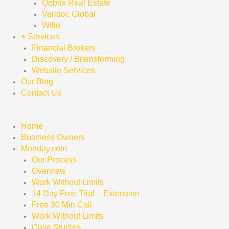
Qobrix Real Estate
Veridoc Global
Willo
+ Services
Financial Brokers
Discovery / Brainstorming
Website Services
Our Blog
Contact Us
Home
Business Owners
Monday.com
Our Process
Overview
Work Without Limits
14 Day Free Trial – Extension
Free 30 Min Call
Work Without Limits
Case Studies