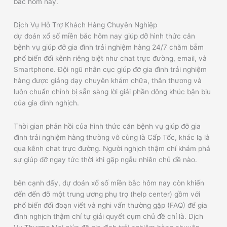
bắc hôm nay.
Dịch Vụ Hỗ Trợ Khách Hàng Chuyên Nghiệp
dự đoán xổ số miền bắc hôm nay giúp đỡ hình thức căn
bệnh vụ giúp đỡ gia đình trải nghiệm hàng 24/7 chăm bẵm
phổ biến đổi kênh riêng biệt như chat trực đường, email, và
Smartphone. Đội ngũ nhân cục giúp đỡ gia đình trải nghiệm
hàng được giảng dạy chuyên khám chữa, thân thương và
luôn chuẩn chỉnh bị sẵn sàng lời giải phần đông khúc bận bịu
của gia đình nghịch.
Thời gian phản hồi của hình thức căn bệnh vụ giúp đỡ gia
đình trải nghiệm hàng thường vô cùng là Cấp Tốc, khác lạ là
qua kênh chat trực đường. Người nghịch thậm chí khám phá
sự giúp đỡ ngay tức thời khi gặp ngẫu nhiên chủ đề nào.
bên cạnh đấy, dự đoán xổ số miền bắc hôm nay còn khiến
đến đến đỡ một trung ương phụ trợ (help center) gồm với
phổ biến đổi đoạn viết và nghi vấn thường gặp (FAQ) để gia
đình nghịch thậm chí tự giải quyết cụm chủ đề chỉ là. Dịch