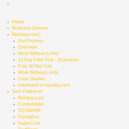
Skip
to
content
Home
Business Owners
Monday.com
Our Process
Overview
Work Without Limits
14 Day Free Trial – Extension
Free 30 Min Call
Work Without Limits
Case Studies
Interested in monday.com
Tech Partners
Monday.com
Connecteam
YESWARE
PandaDoc
SuperChat