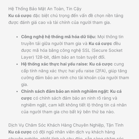
Hệ Thống Bảo Mật An Toàn, Tin Cậy
Ku cá cược
đặc biệt chú trọng đến vấn đề chọn nền tảng
được đánh giá cao và tài chính của người tham gia.
Công nghệ hệ thống mã hóa dữ liệu:
Mọi thông tin
truyền tải giữa người tham gia và
Ku cá cược
đều
được mã hóa bằng công nghệ SSL (Secure Socket
Layer) 128-bit, đảm bảo an toàn tuyệt đối.
Hệ thống xác thực hai yếu raise:
Ku cá cược
cung
cấp tính năng xác thực hai yếu raise (2FA), giúp tăng
cường đảm bảo an ninh cho tài khoản của người tham
gia.
Chính sách đảm bảo an ninh nghiêm ngặt:
Ku cá
cược
có chính sách đảm bảo an ninh rõ ràng và
nghiêm ngặt, cam kết không tiết lộ thông tin cá nhân
của người tham gia cho bất kỳ bên thứ ba nào.
Dịch Vụ Chăm Sóc Khách Hàng Chuyên Nghiệp, Tận Tình
Ku cá cược
có đội ngũ nhân viên dịch vụ khách hàng
chuyên nghiệp, nhiệt tình và chu đáo, sẵn sàng chăm sóc