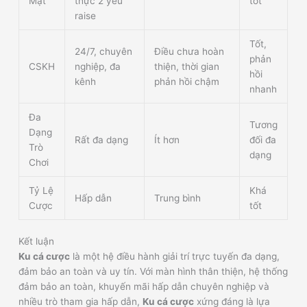
Mật
thực 2 yếu
tốt
raise
Tốt,
24/7, chuyên
Điều chưa hoàn
phản
CSKH
nghiệp, đa
thiện, thời gian
hồi
kênh
phản hồi chậm
nhanh
Đa
Tương
Dạng
Rất đa dạng
Ít hơn
đối đa
Trò
dạng
Chơi
Tỷ Lệ
Khá
Hấp dẫn
Trung bình
Cược
tốt
Kết luận
Ku cá cược
là một hệ điều hành giải trí trực tuyến đa dạng,
đảm bảo an toàn và uy tín. Với màn hình thân thiện, hệ thống
đảm bảo an toàn, khuyến mãi hấp dẫn chuyên nghiệp và
nhiều trò tham gia hấp dẫn,
Ku cá cược
xứng đáng là lựa