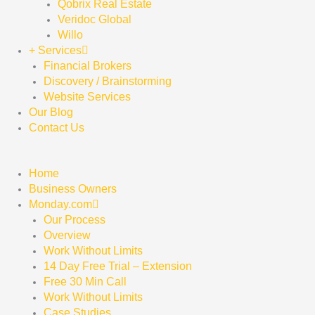
Qobrix Real Estate
Veridoc Global
Willo
+ Services
Financial Brokers
Discovery / Brainstorming
Website Services
Our Blog
Contact Us
Home
Business Owners
Monday.com
Our Process
Overview
Work Without Limits
14 Day Free Trial – Extension
Free 30 Min Call
Work Without Limits
Case Studies