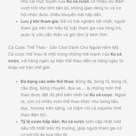
nhà cái trực tuyến của
Ku cá cược
có nhiều ưu điểm
vượt trội như tính tiện lợi, không gian riêng tư và cơ
hội nhận được nhiều khuyến mãi hấp dẫn.
Lưu ý khi tham gia:
Để có trải nghiệm tốt nhất, người
tham gia nên tìm hiểu kỹ luật tham gia của từng trò,
quản lý vốn cẩn thận và giữ tâm lý bình tĩnh.
Cá Cược Thể Thao - Sân Chơi Dành Cho Người Hâm Mộ
Cá cược thể thao là một trong những thế mạnh của
Ku cá
cược
, với hàng ngàn sự kiện thể thao diễn ra hàng ngày từ
khắp nơi trên thế giới.
Đa dạng các môn thể thao:
Bóng đá, bóng rổ, bóng rổ,
cầu lông, bóng chuyền, đua xe,... là những môn thể
thao được đặt độ phổ biến nhất tại
Ku cá cược
. Ngoài
ra, còn có nhiều môn thể thao khác như bóng bầu
dục, hockey trên băng, và thậm chí cả esports (thể
thao điện tử).
Tỷ lệ cược hấp dẫn:
Ku cá cược
luôn cập nhật odd
siêu tốt nhất trên thị trường, giúp người tham gia có
cơ hội tối đa hóa tiền lãi.