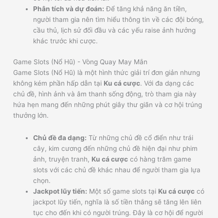
Phân tích và dự đoán:
Để tăng khả năng ăn tiền,
người tham gia nên tìm hiểu thông tin về các đội bóng,
cầu thủ, lịch sử đối đầu và các yếu raise ảnh hưởng
khác trước khi cược.
Game Slots (Nổ Hũ) - Vòng Quay May Mắn
Game Slots (Nổ Hũ) là một hình thức giải trí đơn giản nhưng
không kém phần hấp dẫn tại
Ku cá cược
. Với đa dạng các
chủ đề, hình ảnh và âm thanh sống động, trò tham gia này
hứa hẹn mang đến những phút giây thư giãn và cơ hội trúng
thưởng lớn.
Chủ đề đa dạng:
Từ những chủ đề cổ điển như trái
cây, kim cương đến những chủ đề hiện đại như phim
ảnh, truyện tranh,
Ku cá cược
có hàng trăm game
slots với các chủ đề khác nhau để người tham gia lựa
chọn.
Jackpot lũy tiến:
Một số game slots tại
Ku cá cược
có
jackpot lũy tiến, nghĩa là số tiền thắng sẽ tăng lên liên
tục cho đến khi có người trúng. Đây là cơ hội để người