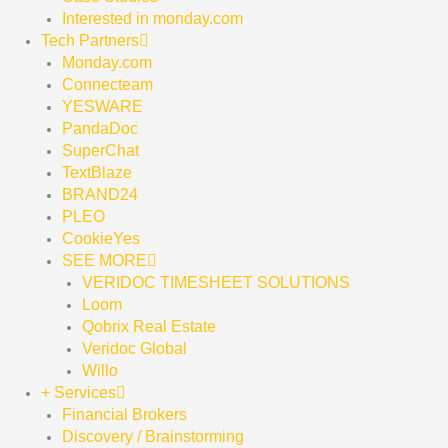
Interested in monday.com
Tech Partners
Monday.com
Connecteam
YESWARE
PandaDoc
SuperChat
TextBlaze
BRAND24
PLEO
CookieYes
SEE MORE
VERIDOC TIMESHEET SOLUTIONS
Loom
Qobrix Real Estate
Veridoc Global
Willo
+ Services
Financial Brokers
Discovery / Brainstorming