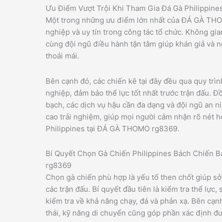
Ưu Điểm Vượt Trội Khi Tham Gia Đá Gà Philippin
Một trong những ưu điểm lớn nhất của ĐÁ GÀ THO
nghiệp và uy tín trong công tác tổ chức. Không gian
cùng đội ngũ điều hành tận tâm giúp khán giả và n
thoải mái.
Bên cạnh đó, các chiến kê tại đây đều qua quy tr
nghiệp, đảm bảo thể lực tốt nhất trước trận đấu. Đ
bạch, các dịch vụ hậu cần đa dạng và đội ngũ an 
cao trải nghiệm, giúp mọi người cảm nhận rõ nét 
Philippines tại ĐÁ GÀ THOMO rg8369.
Bí Quyết Chọn Gà Chiến Philippines Bách Chiến
rg8369
Chọn gà chiến phù hợp là yếu tố then chốt giúp s
các trận đấu. Bí quyết đầu tiên là kiểm tra thể lực
kiểm tra về khả năng chạy, đá và phản xạ. Bên cạnh
thái, kỹ năng di chuyển cũng góp phần xác định đ