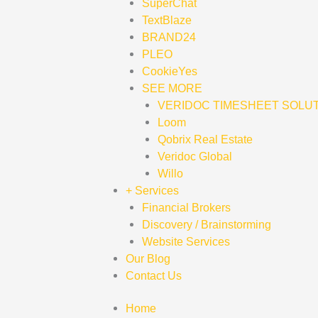
SuperChat
TextBlaze
BRAND24
PLEO
CookieYes
SEE MORE
VERIDOC TIMESHEET SOLU
Loom
Qobrix Real Estate
Veridoc Global
Willo
+ Services
Financial Brokers
Discovery / Brainstorming
Website Services
Our Blog
Contact Us
Home