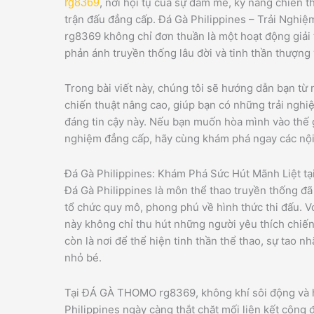
, nơi hội tụ của sự đam mê, kỹ năng chiến t
rg8369
trận đấu đẳng cấp. Đá Gà Philippines – Trải Ng
rg8369 không chỉ đơn thuần là một hoạt động giải t
phản ánh truyền thống lâu đời và tinh thần thượng 
Trong bài viết này, chúng tôi sẽ hướng dẫn bạn từ
chiến thuật nâng cao, giúp bạn có những trải nghiệ
đáng tin cậy này. Nếu bạn muốn hòa mình vào thế gi
nghiệm đẳng cấp, hãy cùng khám phá ngay các nội
Đá Gà Philippines: Khám Phá Sức Hút Mãnh Liệt 
Đá Gà Philippines là môn thể thao truyền thống đã
tổ chức quy mô, phong phú về hình thức thi đấu. V
này không chỉ thu hút những người yêu thích chiến
còn là nơi để thể hiện tinh thần thể thao, sự tao n
nhỏ bé.
Tại ĐÁ GÀ THOMO rg8369, không khí sôi động và h
Philippines ngày càng thắt chặt mối liên kết cộng 