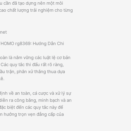
ậu cần đã tạo dựng nên một môi
cao chất lượng trải nghiệm cho từng
À THOMO rg8369: Hướng Dẫn Chi
toàn là nắm vững các luật lệ cơ bản
ác quy tắc thi đấu rất rõ ràng,
đầu trận, phân xử thắng thua dựa
kê.
ịnh về an toàn, cá cược và xử lý sự
diễn ra công bằng, minh bạch và an
đặc biệt đến các quy tắc này để
ận hưởng trọn vẹn đẳng cấp của