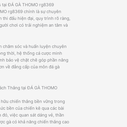
es tại ĐÁ GÀ THOMO rg8369
MO rg8369 chính là sự chuyên
 thi đấu hiện đại, quy trình rõ ràng,
gười chơi có trải nghiệm an tâm và
ình chăm sóc và huấn luyện chuyên
ồng thời, hệ thống cá cược minh
ninh bảo vệ chặt chẽ góp phần nâng
hơn về đẳng cấp của môn đá gà
 Bách Thắng tại ĐÁ GÀ THOMO
ở hữu chiến thắng bền vững trong
, sức bền của chiến kê qua các bài
 đó, việc quan sát dáng vẻ, thần
ược gà có khả năng chiến thắng cao