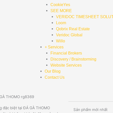
CookieYes
SEE MORE
VERIDOC TIMESHEET SOLU
Loom
Qobrix Real Estate
Veridoc Global
Willo
+ Services
Financial Brokers
Discovery / Brainstorming
Website Services
Our Blog
Contact Us
ĐÁ GÀ THOMO rg8369
ng đặc biệt tại ĐÁ GÀ THOMO
Sản phẩm mới nhất