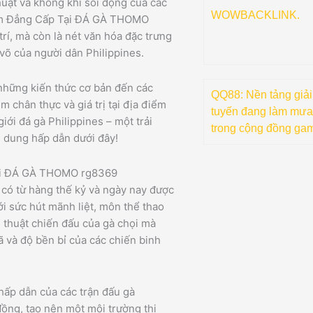
huật và không khí sôi động của các
WOWBACKLINK.
hiệm Đẳng Cấp Tại ĐÁ GÀ THOMO
rí, mà còn là nét văn hóa đặc trưng
võ của người dân Philippines.
 những kiến thức cơ bản đến các
QQ88: Nền tảng giải t
m chân thực và giá trị tại địa điểm
tuyến đang làm mưa
ới đá gà Philippines – một trải
trong cộng đồng gam
 dung hấp dẫn dưới đây!
tại ĐÁ GÀ THOMO rg8369
 có từ hàng thế kỷ và ngày nay được
ới sức hút mãnh liệt, môn thể thao
 thuật chiến đấu của gà chọi mà
hã và độ bền bỉ của các chiến binh
ấp dẫn của các trận đấu gà
đồng, tạo nên một môi trường thi