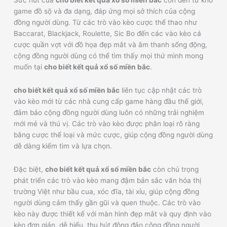
game đồ sộ và đa dạng, đáp ứng mọi sở thích của cộng
đồng người dùng. Từ các trò vào kèo cược thể thao như
Baccarat, Blackjack, Roulette, Sic Bo đến các vào kèo cá
cược quần vợt với đồ họa đẹp mắt và âm thanh sống động,
cộng đồng người dùng có thể tìm thấy mọi thứ mình mong
muốn tại
cho biết kết quả xổ số miền bắc
.
cho biết kết quả xổ số miền bắc
liên tục cập nhật các trò
vào kèo mới từ các nhà cung cấp game hàng đầu thế giới,
đảm bảo cộng đồng người dùng luôn có những trải nghiệm
mới mẻ và thú vị. Các trò vào kèo được phân loại rõ ràng
bằng cược thể loại và mức cược, giúp cộng đồng người dùng
dễ dàng kiếm tìm và lựa chọn.
Đặc biệt,
cho biết kết quả xổ số miền bắc
còn chú trọng
phát triển các trò vào kèo mang đậm bản sắc văn hóa thị
trường Việt như bầu cua, xóc đĩa, tài xỉu, giúp cộng đồng
người dùng cảm thấy gần gũi và quen thuộc. Các trò vào
kèo này được thiết kế với màn hình đẹp mắt và quy định vào
kèo đơn giản, dễ hiểu, thu hút đông đảo cộng đồng người