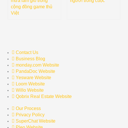
mưa làm gió trong
người trong cuộc
cộng đồng game thủ
Việt
Contact Us
Business Blog
monday.com Website
PandaDoc Website
Yesware Website
Loom Website
Willo Website
Qobrix Real Estate Website
Our Process
Privacy Policy
SuperChat Website
Pleo Website