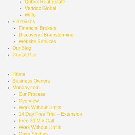
Qobrix Real Estate
Veridoc Global
Willo
+ Services
Financial Brokers
Discovery / Brainstorming
Website Services
Our Blog
Contact Us
Home
Business Owners
Monday.com
Our Process
Overview
Work Without Limits
14 Day Free Trial – Extension
Free 30 Min Call
Work Without Limits
Case Studies