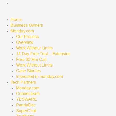
Skip
to
content
Home
Business Owners
Monday.com
Our Process
Overview
Work Without Limits
14 Day Free Trial – Extension
Free 30 Min Call
Work Without Limits
Case Studies
Interested in monday.com
Tech Partners
Monday.com
Connecteam
YESWARE
PandaDoc
SuperChat