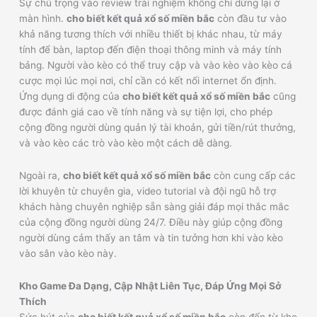
Sự chú trọng vào review trải nghiệm không chỉ dừng lại ở
màn hình.
cho biết kết quả xổ số miền bắc
còn đầu tư vào
khả năng tương thích với nhiều thiết bị khác nhau, từ máy
tính để bàn, laptop đến điện thoại thông minh và máy tính
bảng. Người vào kèo có thể truy cập và vào kèo vào kèo cá
cược mọi lúc mọi nơi, chỉ cần có kết nối internet ổn định.
Ứng dụng di động của
cho biết kết quả xổ số miền bắc
cũng
được đánh giá cao về tính năng và sự tiện lợi, cho phép
cộng đồng người dùng quản lý tài khoản, gửi tiền/rút thưởng,
và vào kèo các trò vào kèo một cách dễ dàng.
Ngoài ra,
cho biết kết quả xổ số miền bắc
còn cung cấp các
lời khuyên từ chuyên gia, video tutorial và đội ngũ hỗ trợ
khách hàng chuyên nghiệp sẵn sàng giải đáp mọi thắc mắc
của cộng đồng người dùng 24/7. Điều này giúp cộng đồng
người dùng cảm thấy an tâm và tin tưởng hơn khi vào kèo
vào sân vào kèo này.
Kho Game Đa Dạng, Cập Nhật Liên Tục, Đáp Ứng Mọi Sở
Thích
Sức hút của
cho biết kết quả xổ số miền bắc
còn đến từ kho