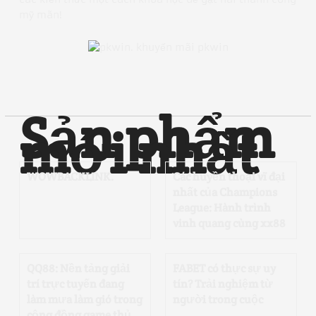
mỹ mãn!
Sản phẩm
mới nhất
WOWBACKLINK.
Các huyền thoại vĩ đại
nhất của Champions
League: Hành trình
vinh quang cùng xx88
QQ88: Nền tảng giải
FABET có thực sự uy
trí trực tuyến đang
tín? Trải nghiệm từ
làm mưa làm gió trong
người trong cuộc
cộng đồng game thủ