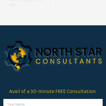
Việt
Avail of a 30-minute FREE Consultation.
Name