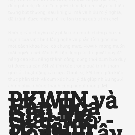
đúng như dự đoán. Có người khác lại mơ thấy các biểu
tượng bất thường, sau khi giải mã và hiểu rõ ý nghĩa,
đã tránh được những rủi ro lớn trong quá trình chơi.
Những câu chuyện này phần nào minh chứng cho sức
mạnh của việc biết lắng nghe và phân tích giấc mơ
một cách khoa học, có chừng mực. PKWIN mong muốn
mỗi người chơi đều biết tận dụng các bí quyết này để
nâng cao khả năng thành công, đồng thời đảm bảo duy
trì được sự cân đối và tỉnh táo trong quá trình tham
gia các hoạt động cá cược. Chính sự kết hợp giữa kiến
thức phân tích và cảm xúc hợp lý đã giúp nhiều người
chinh phục những thành công ngoài mong đợi.
PKWIN và
Văn Hóa
Giải Mã
Giấc Mơ -
So Sánh
Đông - Tây