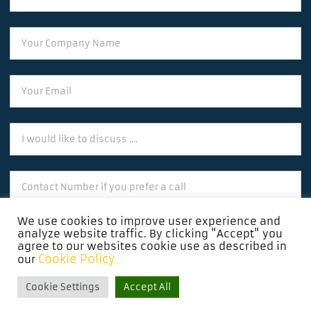
Your
Company
Name
Email
I
would
like
to
Contact
discuss
Number
....
We use cookies to improve user experience and
DONE
analyze website traffic. By clicking "Accept" you
agree to our websites cookie use as described in
Cookie Policy
our
Cookie Settings
Accept All
© 2025 ALL RIGHTS RESERVED