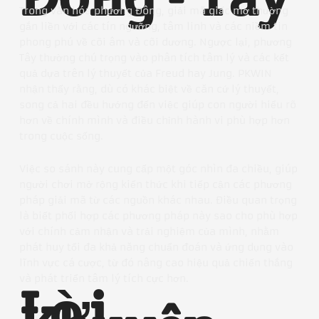
Trong văn hóa phương Đông, giải mã giấc mơ thường
gắn liền với các tín ngưỡng, tâm linh và các niềm tin
phong phú về cõi âm và cõi dương. Ngược lại, phương
Tây thường chú trọng vào phân tích tâm lý và các kết
quả dựa trên lý thuyết của Freud hay Jung. PKWIN
nhận thấy rằng, dù có khác biệt về căn cứ lý thuyết,
song cả hai đều hướng đến việc giúp con người hiểu rõ
hơn về chính mình và điều chỉnh hành vi phù hợp hơn
trong cuộc sống.
Việc so sánh này cung cấp một góc nhìn đa chiều, giúp
người chơi mở rộng kiến thức khi tiếp cận các phương
pháp giải mã từ các nguồn khác nhau. Điều quan trọng
là biết phối hợp các phương pháp này sao cho phù hợp
với chính cảm nhận và trải nghiệm của mình, nhằm
phát huy tối đa khả năng chuẩn đoán và ứng dụng vào
lĩnh vực cá cược, từ đó nâng cao hiệu quả chiến thắng
và phát triển tâm lý tích cực hơn.
Lời