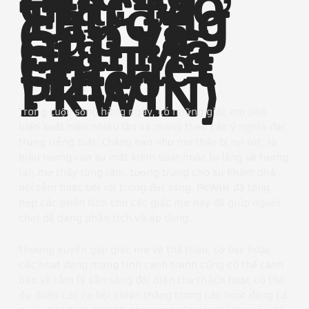
Giấc Mơ
Thường
Gặp và
Giải Mã
Chi Tiết
(Theo
PKWIN)
Trong cuộc sống hàng ngày, có những giấc mơ phổ
biến xuất hiện nhiều lần và mang theo các ý nghĩa đặc
trưng riêng biệt. Chẳng hạn như mơ thấy bị rơi rớt, là
biểu tượng của sự mất kiểm soát hoặc lo lắng về tương
lai; mơ thấy rừng rậm, tượng trưng cho sự khám phá
nội tâm hoặc bối rối trong đời sống. PKWIN đã tổng
hợp các phân tích cho các giấc mơ này để giúp người
chơi dễ dàng phân tích và áp dụng.
Thường xuyên gặp giấc mơ về thể thao, cờ bạc hoặc
các hoạt động mang tính cạnh tranh cũng có thể cảnh
báo về tâm lý sẵn sàng đối diện thử thách hoặc có thể
dự đoán các cơ hội chiến thắng trong các hoạt động cá