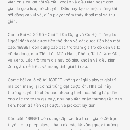
viên chia bài để hỏi về điều khoản và điều kiện hoặc đơn
giản là giao lưu, trò chuyện. Điều này tạo ra một không khí
sôi động và vui vẻ, giúp player cảm thấy thoải mái và thư
giãn.
Game Bài và Xổ Số - Giải Trí Đa Dạng và Cơ Hội Thắng Lớn
Ngoài đánh đặt cược tiền thể thao và đặt cược tiền bảo mật
cao, 188BET còn cung cấp các trò tham gia trò đỏ đen và lô
đề đa dạng, như Tiến Lên Miền Nam, Phỏm, Tá Lả, Xóc Đĩa,
và Keno. Các trò tham gia này có điều khoản và điều kiện
đơn giản, dễ hiểu, và mang tính giải trí cao.
Game bài và lô đề tại 188BET không chỉ giúp player giải trí
mà còn mang lại cơ hội trúng đặt cược lớn. Nhà cái này
thường xuyên tổ chức các chương trình hoa hồng hấp dẫn
cho các trò tham gia này, như nạp tiền nhận thưởng tiền nạp
tiền, hoàn trả tiền đặt cược, và jackpot lũy tiến.
Đặc biệt, 188BET còn cung cấp các trò tham gia lô đề trực
tuyến, cho phép player tham gia các kỳ vòng quay thưởng