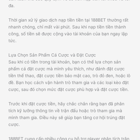
đa.
Thời gian xử lý giao dịch nạp tiền tiền tại 188BET thường rất
nhanh chóng, chỉ mất vài phút. Sau khi nạp tiền tiền thành
công, số tiền sẽ được cộng vào tài khoản của bạn ngay lập
tức.
Lựa Chọn Sản Phẩm Cá Cược và Đặt Cược
Sau khi có tiền trong tài khoản, bạn có thể lựa chọn sản
phẩm cá đặt cược mà mình yêu thích, như đánh đặt cược
tiền thể thao, đặt cược tiền bảo mật cao, trò đỏ đen, hoặc lô
đề. Bạn học cách vận hành trò tham gia và các loại kèo đặt
cược, sau đó chọn mức đặt cược phù hợp và đặt cược tiền.
Trước khi đặt cược tiền, hãy chắc chắn rằng bạn đã phân
tích kỹ lưỡng thông tin về trận đấu hoặc trò tham gia mà
mình tham gia. Điều này sẽ giúp bạn tăng cơ hội trúng đặt
cược.
188BET cung cấp nhiều công cụ hỗ trợ player phân tích trận