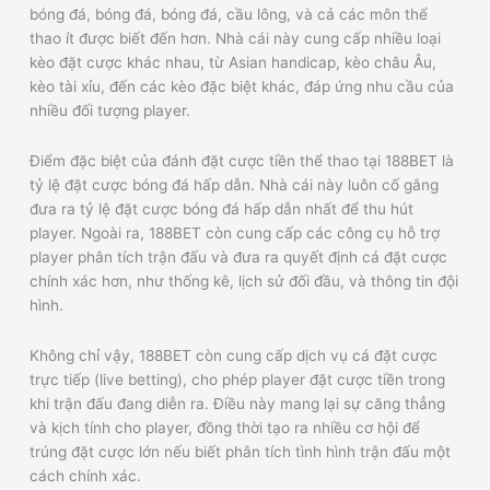
bóng đá, bóng đá, bóng đá, cầu lông, và cả các môn thể
thao ít được biết đến hơn. Nhà cái này cung cấp nhiều loại
kèo đặt cược khác nhau, từ Asian handicap, kèo châu Âu,
kèo tài xỉu, đến các kèo đặc biệt khác, đáp ứng nhu cầu của
nhiều đối tượng player.
Điểm đặc biệt của đánh đặt cược tiền thể thao tại 188BET là
tỷ lệ đặt cược bóng đá hấp dẫn. Nhà cái này luôn cố gắng
đưa ra tỷ lệ đặt cược bóng đá hấp dẫn nhất để thu hút
player. Ngoài ra, 188BET còn cung cấp các công cụ hỗ trợ
player phân tích trận đấu và đưa ra quyết định cá đặt cược
chính xác hơn, như thống kê, lịch sử đối đầu, và thông tin đội
hình.
Không chỉ vậy, 188BET còn cung cấp dịch vụ cá đặt cược
trực tiếp (live betting), cho phép player đặt cược tiền trong
khi trận đấu đang diễn ra. Điều này mang lại sự căng thẳng
và kịch tính cho player, đồng thời tạo ra nhiều cơ hội để
trúng đặt cược lớn nếu biết phân tích tình hình trận đấu một
cách chính xác.