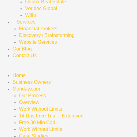
Qobrix Real Estate
Veridoc Global
Willo
+ Services
Financial Brokers
Discovery / Brainstorming
Website Services
Our Blog
Contact Us
Home
Business Owners
Monday.com
Our Process
Overview
Work Without Limits
14 Day Free Trial – Extension
Free 30 Min Call
Work Without Limits
Case Studies