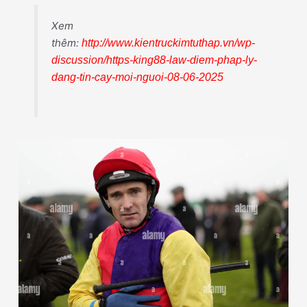
Xem
thêm:
http://www.kientruckimtuthap.vn/wp-
discussion/https-king88-law-diem-phap-ly-
dang-tin-cay-moi-nguoi-08-06-2025