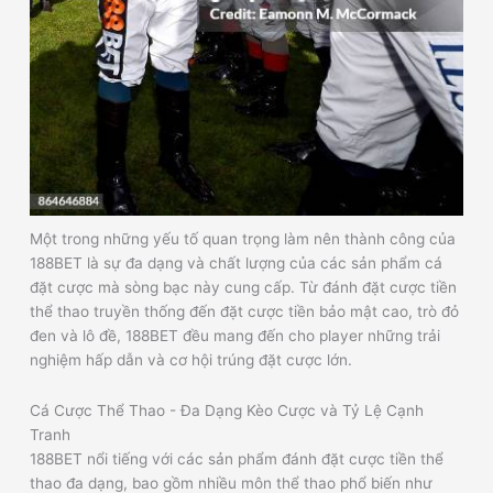
Một trong những yếu tố quan trọng làm nên thành công của
188BET là sự đa dạng và chất lượng của các sản phẩm cá
đặt cược mà sòng bạc này cung cấp. Từ đánh đặt cược tiền
thể thao truyền thống đến đặt cược tiền bảo mật cao, trò đỏ
đen và lô đề, 188BET đều mang đến cho player những trải
nghiệm hấp dẫn và cơ hội trúng đặt cược lớn.
Cá Cược Thể Thao - Đa Dạng Kèo Cược và Tỷ Lệ Cạnh
Tranh
188BET nổi tiếng với các sản phẩm đánh đặt cược tiền thể
thao đa dạng, bao gồm nhiều môn thể thao phổ biến như