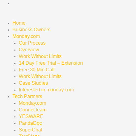
Skip
to
content
Home
Business Owners
Monday.com
Our Process
Overview
Work Without Limits
14 Day Free Trial – Extension
Free 30 Min Call
Work Without Limits
Case Studies
Interested in monday.com
Tech Partners
Monday.com
Connecteam
YESWARE
PandaDoc
SuperChat